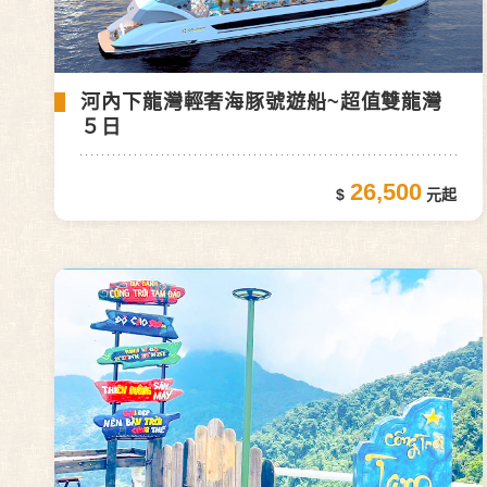
河內下龍灣輕奢海豚號遊船~超值雙龍灣
５日
26,500