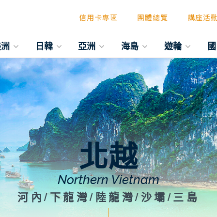
信用卡專區
團體總覽
講座活
美洲
日韓
亞洲
海島
遊輪
國
北越
Northern Vietnam
河內/下龍灣/陸龍灣/沙壩/三島