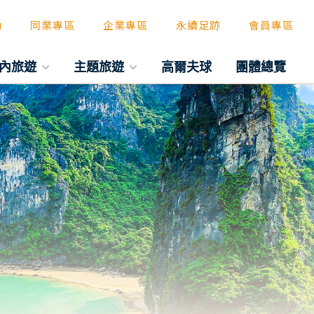
動
同業專區
企業專區
永續足跡
會員專區
內旅遊
主題旅遊
高爾夫球
團體總覽