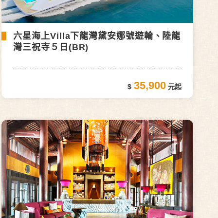
六星海上Villa下龍灣黛安娜號遊輪、陸龍
灣三祝寺５日(BR)
35,900