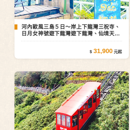
河內歐風三島５日～岸上下龍灣三祝寺、
日月女神號遊下龍灣遊下龍灣、仙境天門
山
31,900