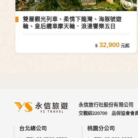
雙層觀光列車、柔情下龍灣、海豚號遊
輪、皇后纜車摩天輪．浪漫饗樂五日
32,900
永信旅行社股份有限公司
交觀綜220700
品保協會會員
台北總公司
桃園分公司