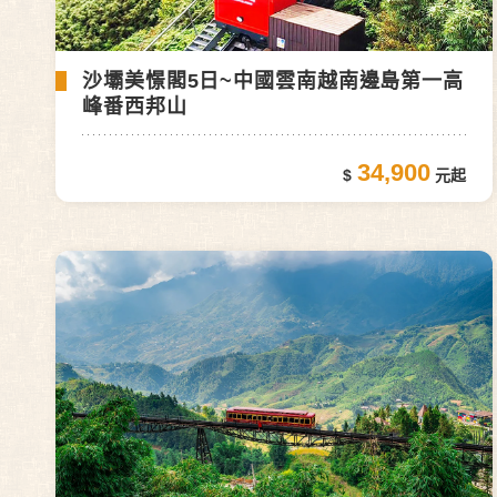
沙壩美憬閣5日~中國雲南越南邊島第一高
峰番西邦山
34,900