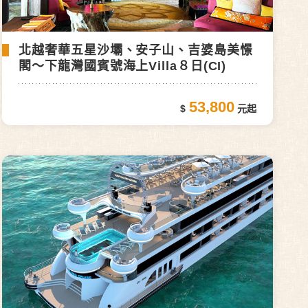
北越奢華五星沙壩、安子山、吉婆島美憬
閣～下龍灣國賓號海上Villa８日(CI)
53,800