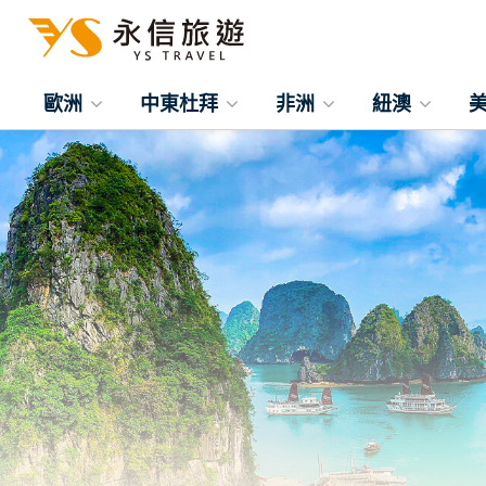
歐洲
中東杜拜
非洲
紐澳