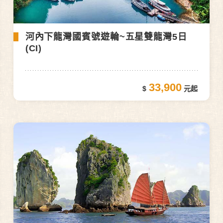
河內下龍灣國賓號遊輪~五星雙龍灣5日
(CI)
33,900