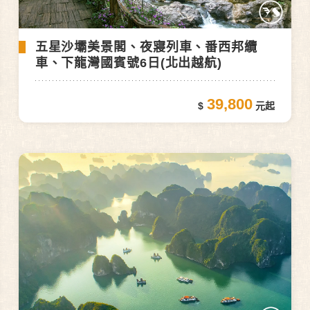
五星沙壩美景閣、夜寢列⾞、番西邦纜
車、下龍灣國賓號6日(北出越航)
39,800