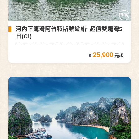
河內下龍灣阿普特斯號遊船~超值雙龍灣5
日(CI)
25,900