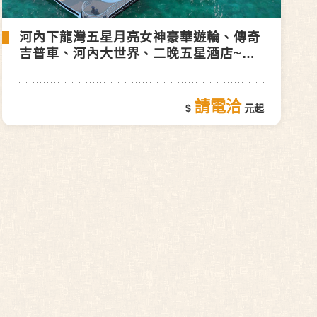
河內下龍灣五星月亮女神豪華遊輪、傳奇
吉普車、河內大世界、二晚五星酒店~精
彩雙龍灣５日(VJ午去午回)
請電洽