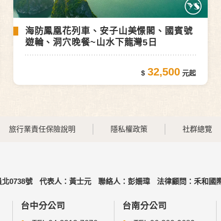
海防鳳凰花列車、安子山美憬閣、國賓號
遊輪、洞穴晚餐~山水下龍灣5日
32,500
旅行業責任保險說明
隱私權政策
社群總覽
北0738號
代表人：黃士元
聯絡人：彭姍瑋
法律顧問：禾和國際
台中分公司
台南分公司