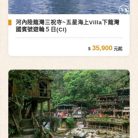
河內陸龍灣三祝寺~五星海上Villa下龍灣
國賓號遊輪５日(CI)
35,900