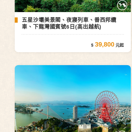
五星沙壩美景閣、夜寢列⾞、番西邦纜
車、下龍灣國賓號6日(高出越航)
39,800