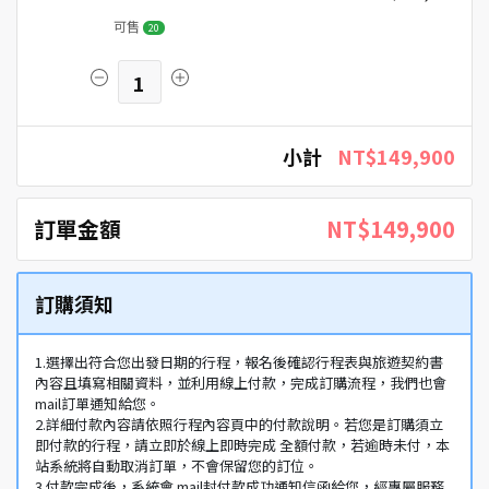
可售
20
1
小計
NT$149,900
訂單金額
NT$149,900
訂購須知
1.選擇出符合您出發日期的行程，報名後確認行程表與旅遊契約書
內容且填寫相關資料，並利用線上付款，完成訂購流程，我們也會
mail訂單通知給您。
2.詳細付款內容請依照行程內容頁中的付款說明。若您是訂購須立
即付款的行程，請立即於線上即時完成 全額付款，若逾時未付，本
站系統將自動取消訂單，不會保留您的訂位。
3.付款完成後，系統會 mail封付款成功通知信函給您，經專屬服務