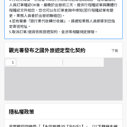
人員訂單確認OK後，最晚於出發前三天，提供行程確認單與團體行
程確認文件給您，您也可以在訂單查詢中得知(若行程確認單有變
更，業務人員會於出發前聯絡您)。
4.若有需要『旅行業代收轉付收據』，請通知業務人員郵寄到您指
定寄送地址。
5.取消訂單/退貨依照旅遊契約、金流等相關規定辦理。
觀光署發布之國外旅遊定型化契約
下載
隱私權政策
非常歡迎您使用「【永信旅遊 YS TRAVEL】」（以下簡稱本網