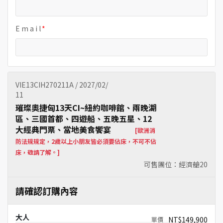
E m a i l
VIE13CIH270211A / 2027/02/
11
璀璨奧捷匈13天CI~紐約咖啡館、兩晚湖
區、三國首都、四遊船、五晚五星、12
大經典門票、當地美食饗宴
[歐洲消
防法規規定，2歲以上小朋友皆必須要佔床，不可不佔
床，敬請了解。]
可售團位：經濟艙
20
請確認訂購內容
大人
NT$149,900