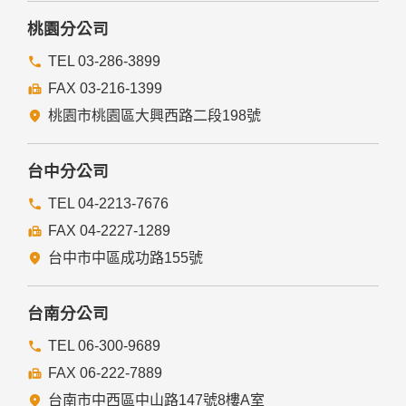
他個人、團體、私人企業或公務機關，但有法律依據或合約義
務者，不在此限。
桃園分公司
前項但書之情形包括不限於：
TEL 03-286-3899
FAX 03-216-1399
經由您書面同意。
法律明文規定。
桃園市桃園區大興西路二段198號
為免除您生命、身體、自由或財產上之危險。
與公務機關或學術研究機構合作，基於公共利益為統計或學術
研究而有必要，且資料經過提供者處理或蒐集者依其揭露方式
台中分公司
無從識別特定之當事人。
當您在網站的行為，違反服務條款或可能損害或妨礙網站與其
TEL 04-2213-7676
他使用者權益或導致任何人遭受損害時，經網站管理單位研析
FAX 04-2227-1289
揭露您的個人資料是為了辨識、聯絡或採取法律行動所必要
者。
台中市中區成功路155號
有利於您的權益。
本網站委託廠商協助蒐集、處理或利用您的個人資料時，將對
委外廠商或個人善盡監督管理之責。
台南分公司
六、Cookie之使用
TEL 06-300-9689
為了提供您最佳的服務，本網站會在您的電腦中放置並取用我
FAX 06-222-7889
們的Cookie，若您不願接受Cookie的寫入，您可在您使用的
瀏覽器功能項中設定隱私權等級為高，即可拒絕Cookie的寫
台南市中西區中山路147號8樓A室