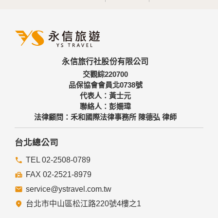
分析，分析結果之統計數據或說明文字呈現，除供內部研究
外，我們會視需要公佈統計數據及說明文字，但不涉及特定個
人之資料。
三、資料之保護
本網站主機均設有防火牆、防毒系統等相關的各項資訊安全設
永信旅行社股份有限公司
備及必要的安全防護措施，加以保護網站及您的個人資料採用
嚴格的保護措施，只由經過授權的人員才能接觸您的個人資
交觀綜220700
料，相關處理人員皆簽有保密合約，如有違反保密義務者，將
品保協會會員北0738號
會受到相關的法律處分。
代表人：黃士元
如因業務需要有必要委託其他單位提供服務時，本網站亦會嚴
聯絡人：彭姍瑋
格要求其遵守保密義務，並且採取必要檢查程序以確定其將確
法律顧問：禾和國際法律事務所 陳德弘 律師
實遵守。
四、網站對外的相關連結
台北總公司
本網站的網頁提供其他網站的網路連結，您也可經由本網站所
提供的連結，點選進入其他網站。但該連結網站不適用本網站
TEL 02-2508-0789
的隱私權保護政策，您必須參考該連結網站中的隱私權保護政
FAX 02-2521-8979
策。
service@ystravel.com.tw
五、與第三人共用個人資料之政策
台北市中山區松江路220號4樓之1
本網站絕不會提供、交換、出租或出售任何您的個人資料給其