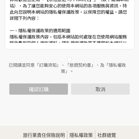
站），為了讓您能夠安心的使用本網站的各項服務與資訊，特
此向您說明本網站的隱私權保護政策，以保障您的權益，請您
詳閱下列內容：
一、隱私權保護政策的適用範圍
隱私權保護政策內容，包括本網站如何處理在您使用網站服務
時收集到的個人識別資料。隱私權保護政策不適用於本網站以
外的相關連結網站，也不適用於非本網站所委託或參與管理的
人員。
已閱讀並同意「訂購須知」、「旅遊契約書」、及「隱私權政
二、個人資料的蒐集、處理及利用方式
策」。
當您造訪本網站或使用本網站所提供之功能服務時，我們將視
該服務功能性質，請您提供必要的個人資料，並在該特定目的
範圍內處理及利用您的個人資料；非經您書面同意，本網站不
確認訂購
取消
會將個人資料用於其他用途。
本網站在您使用服務信箱、問卷調查等互動性功能時，會保留
您所提供的姓名、電子郵件地址、聯絡方式及使用時間等。
於一般瀏覽時，伺服器會自行記錄相關行徑，包括您使用連線
設備的IP位址、使用時間、使用的瀏覽器、瀏覽及點選資料記
錄等，做為我們增進網站服務的參考依據，此記錄為內部應
用，決不對外公佈。
旅行業責任保險說明
隱私權政策
社群總覽
為提供精確的服務，我們會將收集的問卷調查內容進行統計與