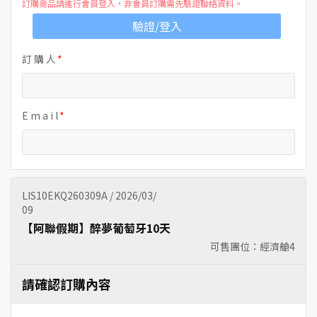
訂購商品請進行會員登入，非會員訂購需先驗證聯絡資料。
驗證/登入
訂 購 人
E m a i l
LIS10EKQ260309A / 2026/03/
09
【阿聯假期】醉夢葡萄牙10天
可售團位：經濟艙
4
請確認訂購內容