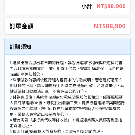
小計
NT$88,900
訂單金額
NT$88,900
訂購須知
1.選擇出符合您出發日期的行程，報名後確認行程表與旅遊契約書
內容且填寫相關資料，並利用線上付款，完成訂購流程，我們也會
mail訂單通知給您。
2.詳細付款內容請依照行程內容頁中的付款說明。若您是訂購須立
即付款的行程，請立即於線上即時完成 全額付款，若逾時未付，本
站系統將自動取消訂單，不會保留您的訂位。
3.付款完成後，系統會 mail封付款成功通知信函給您，經專屬服務
人員訂單確認OK後，最晚於出發前三天，提供行程確認單與團體行
程確認文件給您，您也可以在訂單查詢中得知(若行程確認單有變
更，業務人員會於出發前聯絡您)。
4.若有需要『旅行業代收轉付收據』，請通知業務人員郵寄到您指
定寄送地址。
5.取消訂單/退貨依照旅遊契約、金流等相關規定辦理。