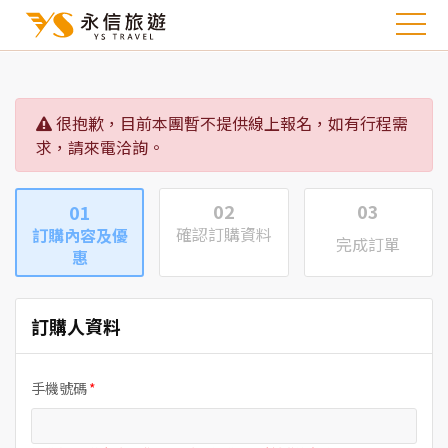
很抱歉，目前本團暫不提供線上報名，如有行程需
求，請來電洽詢。
02
03
01
確認訂購資料
訂購內容及優
完成訂單
惠
訂購人資料
手機號碼