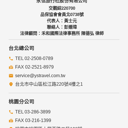
永信旅行社股份有限公司
備及必要的安全防護措施，加以保護網站及您的個人資料採用
嚴格的保護措施，只由經過授權的人員才能接觸您的個人資
交觀綜220700
料，相關處理人員皆簽有保密合約，如有違反保密義務者，將
品保協會會員北0738號
會受到相關的法律處分。
代表人：黃士元
如因業務需要有必要委託其他單位提供服務時，本網站亦會嚴
聯絡人：彭姍瑋
格要求其遵守保密義務，並且採取必要檢查程序以確定其將確
法律顧問：禾和國際法律事務所 陳德弘 律師
實遵守。
四、網站對外的相關連結
台北總公司
本網站的網頁提供其他網站的網路連結，您也可經由本網站所
提供的連結，點選進入其他網站。但該連結網站不適用本網站
TEL 02-2508-0789
的隱私權保護政策，您必須參考該連結網站中的隱私權保護政
FAX 02-2521-8979
策。
service@ystravel.com.tw
五、與第三人共用個人資料之政策
台北市中山區松江路220號4樓之1
本網站絕不會提供、交換、出租或出售任何您的個人資料給其
他個人、團體、私人企業或公務機關，但有法律依據或合約義
務者，不在此限。
桃園分公司
前項但書之情形包括不限於：
TEL 03-286-3899
FAX 03-216-1399
經由您書面同意。
法律明文規定。