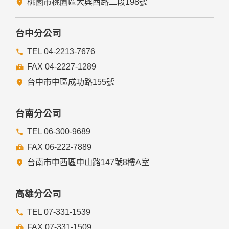
桃園市桃園區大興西路二段198號
為免除您生命、身體、自由或財產上之危險。
與公務機關或學術研究機構合作，基於公共利益為統計或學術
研究而有必要，且資料經過提供者處理或蒐集者依其揭露方式
台中分公司
無從識別特定之當事人。
當您在網站的行為，違反服務條款或可能損害或妨礙網站與其
TEL 04-2213-7676
他使用者權益或導致任何人遭受損害時，經網站管理單位研析
FAX 04-2227-1289
揭露您的個人資料是為了辨識、聯絡或採取法律行動所必要
者。
台中市中區成功路155號
有利於您的權益。
本網站委託廠商協助蒐集、處理或利用您的個人資料時，將對
委外廠商或個人善盡監督管理之責。
台南分公司
六、Cookie之使用
TEL 06-300-9689
為了提供您最佳的服務，本網站會在您的電腦中放置並取用我
FAX 06-222-7889
們的Cookie，若您不願接受Cookie的寫入，您可在您使用的
瀏覽器功能項中設定隱私權等級為高，即可拒絕Cookie的寫
台南市中西區中山路147號8樓A室
入，但可能會導至網站某些功能無法正常執行。
七、隱私權保護政策之修正
高雄分公司
本網站隱私權保護政策將因應需求隨時進行修正，修正後的條
TEL 07-331-1539
款將刊登於網站上。
FAX 07-331-1509