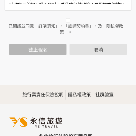
時收集到的個人識別資料。隱私權保護政策不適用於本網站以
外的相關連結網站，也不適用於非本網站所委託或參與管理的
人員。
已閱讀並同意「訂購須知」、「旅遊契約書」、及「隱私權政
二、個人資料的蒐集、處理及利用方式
策」。
當您造訪本網站或使用本網站所提供之功能服務時，我們將視
該服務功能性質，請您提供必要的個人資料，並在該特定目的
範圍內處理及利用您的個人資料；非經您書面同意，本網站不
截止報名
取消
會將個人資料用於其他用途。
本網站在您使用服務信箱、問卷調查等互動性功能時，會保留
您所提供的姓名、電子郵件地址、聯絡方式及使用時間等。
於一般瀏覽時，伺服器會自行記錄相關行徑，包括您使用連線
設備的IP位址、使用時間、使用的瀏覽器、瀏覽及點選資料記
錄等，做為我們增進網站服務的參考依據，此記錄為內部應
用，決不對外公佈。
旅行業責任保險說明
隱私權政策
社群總覽
為提供精確的服務，我們會將收集的問卷調查內容進行統計與
分析，分析結果之統計數據或說明文字呈現，除供內部研究
外，我們會視需要公佈統計數據及說明文字，但不涉及特定個
人之資料。
三、資料之保護
本網站主機均設有防火牆、防毒系統等相關的各項資訊安全設