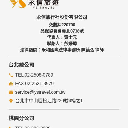
三、資料之保護
本網站主機均設有防火牆、防毒系統等相關的各項資訊安全設
永信旅行社股份有限公司
備及必要的安全防護措施，加以保護網站及您的個人資料採用
嚴格的保護措施，只由經過授權的人員才能接觸您的個人資
交觀綜220700
料，相關處理人員皆簽有保密合約，如有違反保密義務者，將
品保協會會員北0738號
會受到相關的法律處分。
代表人：黃士元
如因業務需要有必要委託其他單位提供服務時，本網站亦會嚴
聯絡人：彭姍瑋
格要求其遵守保密義務，並且採取必要檢查程序以確定其將確
法律顧問：禾和國際法律事務所 陳德弘 律師
實遵守。
四、網站對外的相關連結
台北總公司
本網站的網頁提供其他網站的網路連結，您也可經由本網站所
提供的連結，點選進入其他網站。但該連結網站不適用本網站
TEL 02-2508-0789
的隱私權保護政策，您必須參考該連結網站中的隱私權保護政
FAX 02-2521-8979
策。
service@ystravel.com.tw
五、與第三人共用個人資料之政策
台北市中山區松江路220號4樓之1
本網站絕不會提供、交換、出租或出售任何您的個人資料給其
他個人、團體、私人企業或公務機關，但有法律依據或合約義
務者，不在此限。
桃園分公司
前項但書之情形包括不限於：