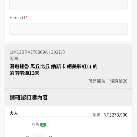
E m a i l
LIM13BRA270809A / 2027/0
8/09
漫遊秘魯 馬丘比丘 納斯卡 絕美彩虹山 的
的喀喀湖13天
可售團位：經濟艙
20
請確認訂購內容
大人
NT$273,900
可售
20