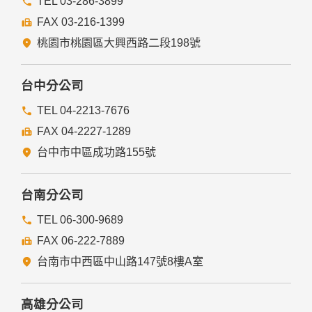
TEL 03-286-3899
FAX 03-216-1399
經由您書面同意。
法律明文規定。
桃園市桃園區大興西路二段198號
為免除您生命、身體、自由或財產上之危險。
與公務機關或學術研究機構合作，基於公共利益為統計或學術
研究而有必要，且資料經過提供者處理或蒐集者依其揭露方式
台中分公司
無從識別特定之當事人。
當您在網站的行為，違反服務條款或可能損害或妨礙網站與其
TEL 04-2213-7676
他使用者權益或導致任何人遭受損害時，經網站管理單位研析
FAX 04-2227-1289
揭露您的個人資料是為了辨識、聯絡或採取法律行動所必要
者。
台中市中區成功路155號
有利於您的權益。
本網站委託廠商協助蒐集、處理或利用您的個人資料時，將對
委外廠商或個人善盡監督管理之責。
台南分公司
六、Cookie之使用
TEL 06-300-9689
為了提供您最佳的服務，本網站會在您的電腦中放置並取用我
FAX 06-222-7889
們的Cookie，若您不願接受Cookie的寫入，您可在您使用的
瀏覽器功能項中設定隱私權等級為高，即可拒絕Cookie的寫
台南市中西區中山路147號8樓A室
入，但可能會導至網站某些功能無法正常執行。
七、隱私權保護政策之修正
高雄分公司