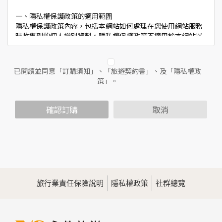
一、隱私權保護政策的適用範圍
隱私權保護政策內容，包括本網站如何處理在您使用網站服務
時收集到的個人識別資料。隱私權保護政策不適用於本網站以
外的相關連結網站，也不適用於非本網站所委託或參與管理的
人員。
已閱讀並同意「訂購須知」、「旅遊契約書」、及「隱私權政
二、個人資料的蒐集、處理及利用方式
策」。
當您造訪本網站或使用本網站所提供之功能服務時，我們將視
該服務功能性質，請您提供必要的個人資料，並在該特定目的
範圍內處理及利用您的個人資料；非經您書面同意，本網站不
確認訂購
取消
會將個人資料用於其他用途。
本網站在您使用服務信箱、問卷調查等互動性功能時，會保留
您所提供的姓名、電子郵件地址、聯絡方式及使用時間等。
於一般瀏覽時，伺服器會自行記錄相關行徑，包括您使用連線
設備的IP位址、使用時間、使用的瀏覽器、瀏覽及點選資料記
錄等，做為我們增進網站服務的參考依據，此記錄為內部應
用，決不對外公佈。
旅行業責任保險說明
隱私權政策
社群總覽
為提供精確的服務，我們會將收集的問卷調查內容進行統計與
分析，分析結果之統計數據或說明文字呈現，除供內部研究
外，我們會視需要公佈統計數據及說明文字，但不涉及特定個
人之資料。