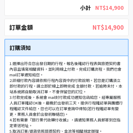
小計
NT$14,900
訂單金額
NT$14,900
訂購須知
1.選擇出符合您出發日期的行程，報名後確認行程表與旅遊契約書
內容且填寫相關資料，並利用線上付款，完成訂購流程，我們也會
mail訂單通知給您。
2.詳細付款內容請依照行程內容頁中的付款說明。若您是訂購須立
即付款的行程，請立即於線上即時完成 全額付款，若逾時未付，本
站系統將自動取消訂單，不會保留您的訂位。
3.付款完成後，系統會 mail封付款成功通知信函給您，經專屬服務
人員訂單確認OK後，最晚於出發前三天，提供行程確認單與團體行
程確認文件給您，您也可以在訂單查詢中得知(若行程確認單有變
更，業務人員會於出發前聯絡您)。
4.若有需要『旅行業代收轉付收據』，請通知業務人員郵寄到您指
定寄送地址。
5.取消訂單/退貨依照旅遊契約、金流等相關規定辦理。