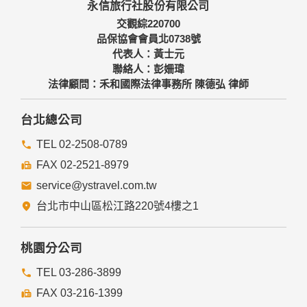
永信旅行社股份有限公司
備及必要的安全防護措施，加以保護網站及您的個人資料採用
嚴格的保護措施，只由經過授權的人員才能接觸您的個人資
交觀綜220700
料，相關處理人員皆簽有保密合約，如有違反保密義務者，將
品保協會會員北0738號
會受到相關的法律處分。
代表人：黃士元
如因業務需要有必要委託其他單位提供服務時，本網站亦會嚴
聯絡人：彭姍瑋
格要求其遵守保密義務，並且採取必要檢查程序以確定其將確
法律顧問：禾和國際法律事務所 陳德弘 律師
實遵守。
四、網站對外的相關連結
台北總公司
本網站的網頁提供其他網站的網路連結，您也可經由本網站所
提供的連結，點選進入其他網站。但該連結網站不適用本網站
TEL 02-2508-0789
的隱私權保護政策，您必須參考該連結網站中的隱私權保護政
FAX 02-2521-8979
策。
service@ystravel.com.tw
五、與第三人共用個人資料之政策
台北市中山區松江路220號4樓之1
本網站絕不會提供、交換、出租或出售任何您的個人資料給其
他個人、團體、私人企業或公務機關，但有法律依據或合約義
務者，不在此限。
桃園分公司
前項但書之情形包括不限於：
TEL 03-286-3899
FAX 03-216-1399
經由您書面同意。