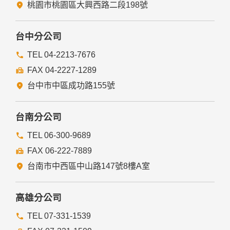
法律明文規定。
桃園市桃園區大興西路二段198號
為免除您生命、身體、自由或財產上之危險。
與公務機關或學術研究機構合作，基於公共利益為統計或學術
研究而有必要，且資料經過提供者處理或蒐集者依其揭露方式
台中分公司
無從識別特定之當事人。
當您在網站的行為，違反服務條款或可能損害或妨礙網站與其
TEL 04-2213-7676
他使用者權益或導致任何人遭受損害時，經網站管理單位研析
FAX 04-2227-1289
揭露您的個人資料是為了辨識、聯絡或採取法律行動所必要
者。
台中市中區成功路155號
有利於您的權益。
本網站委託廠商協助蒐集、處理或利用您的個人資料時，將對
委外廠商或個人善盡監督管理之責。
台南分公司
六、Cookie之使用
TEL 06-300-9689
為了提供您最佳的服務，本網站會在您的電腦中放置並取用我
FAX 06-222-7889
們的Cookie，若您不願接受Cookie的寫入，您可在您使用的
瀏覽器功能項中設定隱私權等級為高，即可拒絕Cookie的寫
台南市中西區中山路147號8樓A室
入，但可能會導至網站某些功能無法正常執行。
七、隱私權保護政策之修正
高雄分公司
本網站隱私權保護政策將因應需求隨時進行修正，修正後的條
TEL 07-331-1539
款將刊登於網站上。