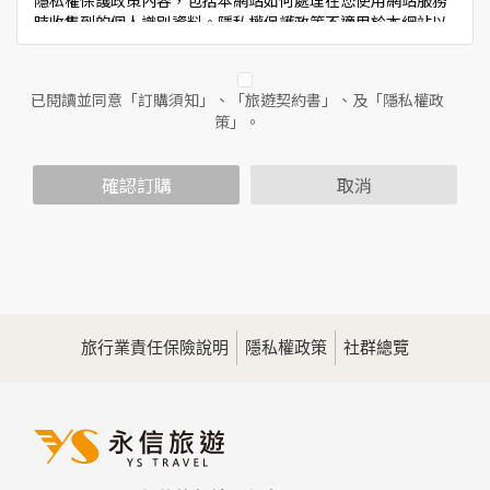
隱私權保護政策內容，包括本網站如何處理在您使用網站服務
時收集到的個人識別資料。隱私權保護政策不適用於本網站以
外的相關連結網站，也不適用於非本網站所委託或參與管理的
人員。
已閱讀並同意「訂購須知」、「旅遊契約書」、及「隱私權政
二、個人資料的蒐集、處理及利用方式
策」。
當您造訪本網站或使用本網站所提供之功能服務時，我們將視
該服務功能性質，請您提供必要的個人資料，並在該特定目的
範圍內處理及利用您的個人資料；非經您書面同意，本網站不
確認訂購
取消
會將個人資料用於其他用途。
本網站在您使用服務信箱、問卷調查等互動性功能時，會保留
您所提供的姓名、電子郵件地址、聯絡方式及使用時間等。
於一般瀏覽時，伺服器會自行記錄相關行徑，包括您使用連線
設備的IP位址、使用時間、使用的瀏覽器、瀏覽及點選資料記
錄等，做為我們增進網站服務的參考依據，此記錄為內部應
用，決不對外公佈。
旅行業責任保險說明
隱私權政策
社群總覽
為提供精確的服務，我們會將收集的問卷調查內容進行統計與
分析，分析結果之統計數據或說明文字呈現，除供內部研究
外，我們會視需要公佈統計數據及說明文字，但不涉及特定個
人之資料。
三、資料之保護
本網站主機均設有防火牆、防毒系統等相關的各項資訊安全設