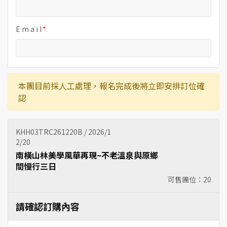
E m a i l
本團目前採人工處理，報名完成後將立即安排訂位確
認
KHH03TRC261220B / 2026/1
2/20
南橫山林美學風華再現~不老溫泉與原鄉
間慢行三日
可售團位：
20
請確認訂購內容