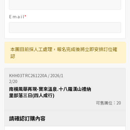
E m a i l
本團目前採人工處理，報名完成後將立即安排訂位確
認
KHH03TRC261220A / 2026/1
2/20
南橫風華再現-寶來溫泉.十八羅漢山禮納
里部落三日(四人成行)
可售團位：
20
請確認訂購內容