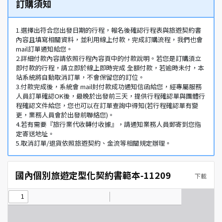
訂購須知
1.選擇出符合您出發日期的行程，報名後確認行程表與旅遊契約書
內容且填寫相關資料，並利用線上付款，完成訂購流程，我們也會
mail訂單通知給您。
2.詳細付款內容請依照行程內容頁中的付款說明。若您是訂購須立
即付款的行程，請立即於線上即時完成 全額付款，若逾時未付，本
站系統將自動取消訂單，不會保留您的訂位。
3.付款完成後，系統會 mail封付款成功通知信函給您，經專屬服務
人員訂單確認OK後，最晚於出發前三天，提供行程確認單與團體行
程確認文件給您，您也可以在訂單查詢中得知(若行程確認單有變
更，業務人員會於出發前聯絡您)。
4.若有需要『旅行業代收轉付收據』，請通知業務人員郵寄到您指
定寄送地址。
5.取消訂單/退貨依照旅遊契約、金流等相關規定辦理。
國內個別旅遊定型化契約書範本-11209
下載