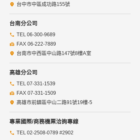
者。
台中市中區成功路155號
有利於您的權益。
本網站委託廠商協助蒐集、處理或利用您的個人資料時，將對
委外廠商或個人善盡監督管理之責。
台南分公司
六、Cookie之使用
TEL 06-300-9689
為了提供您最佳的服務，本網站會在您的電腦中放置並取用我
FAX 06-222-7889
們的Cookie，若您不願接受Cookie的寫入，您可在您使用的
瀏覽器功能項中設定隱私權等級為高，即可拒絕Cookie的寫
台南市中西區中山路147號8樓A室
入，但可能會導至網站某些功能無法正常執行。
七、隱私權保護政策之修正
高雄分公司
本網站隱私權保護政策將因應需求隨時進行修正，修正後的條
TEL 07-331-1539
款將刊登於網站上。
FAX 07-331-1509
高雄市前鎮區中山二路91號19樓-5
專業國際/商務機票洽詢專線
TEL 02-2508-0789 #2902