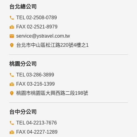
四、網站對外的相關連結
台北總公司
本網站的網頁提供其他網站的網路連結，您也可經由本網站所
提供的連結，點選進入其他網站。但該連結網站不適用本網站
TEL 02-2508-0789
的隱私權保護政策，您必須參考該連結網站中的隱私權保護政
FAX 02-2521-8979
策。
service@ystravel.com.tw
五、與第三人共用個人資料之政策
台北市中山區松江路220號4樓之1
本網站絕不會提供、交換、出租或出售任何您的個人資料給其
他個人、團體、私人企業或公務機關，但有法律依據或合約義
務者，不在此限。
桃園分公司
前項但書之情形包括不限於：
TEL 03-286-3899
FAX 03-216-1399
經由您書面同意。
法律明文規定。
桃園市桃園區大興西路二段198號
為免除您生命、身體、自由或財產上之危險。
與公務機關或學術研究機構合作，基於公共利益為統計或學術
研究而有必要，且資料經過提供者處理或蒐集者依其揭露方式
台中分公司
無從識別特定之當事人。
當您在網站的行為，違反服務條款或可能損害或妨礙網站與其
TEL 04-2213-7676
他使用者權益或導致任何人遭受損害時，經網站管理單位研析
FAX 04-2227-1289
揭露您的個人資料是為了辨識、聯絡或採取法律行動所必要