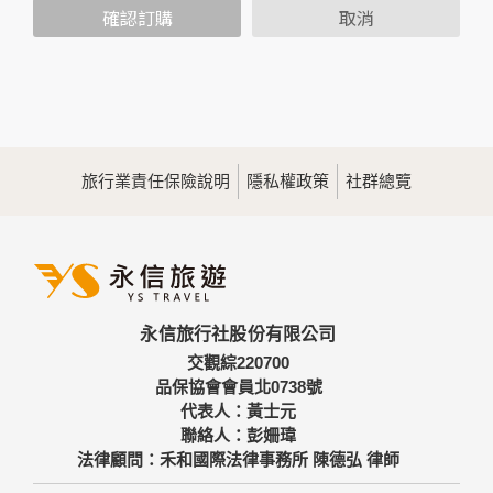
範圍內處理及利用您的個人資料；非經您書面同意，本網站不
確認訂購
取消
會將個人資料用於其他用途。
本網站在您使用服務信箱、問卷調查等互動性功能時，會保留
您所提供的姓名、電子郵件地址、聯絡方式及使用時間等。
於一般瀏覽時，伺服器會自行記錄相關行徑，包括您使用連線
設備的IP位址、使用時間、使用的瀏覽器、瀏覽及點選資料記
錄等，做為我們增進網站服務的參考依據，此記錄為內部應
用，決不對外公佈。
旅行業責任保險說明
隱私權政策
社群總覽
為提供精確的服務，我們會將收集的問卷調查內容進行統計與
分析，分析結果之統計數據或說明文字呈現，除供內部研究
外，我們會視需要公佈統計數據及說明文字，但不涉及特定個
人之資料。
三、資料之保護
本網站主機均設有防火牆、防毒系統等相關的各項資訊安全設
永信旅行社股份有限公司
備及必要的安全防護措施，加以保護網站及您的個人資料採用
嚴格的保護措施，只由經過授權的人員才能接觸您的個人資
交觀綜220700
料，相關處理人員皆簽有保密合約，如有違反保密義務者，將
品保協會會員北0738號
會受到相關的法律處分。
代表人：黃士元
如因業務需要有必要委託其他單位提供服務時，本網站亦會嚴
聯絡人：彭姍瑋
格要求其遵守保密義務，並且採取必要檢查程序以確定其將確
法律顧問：禾和國際法律事務所 陳德弘 律師
實遵守。