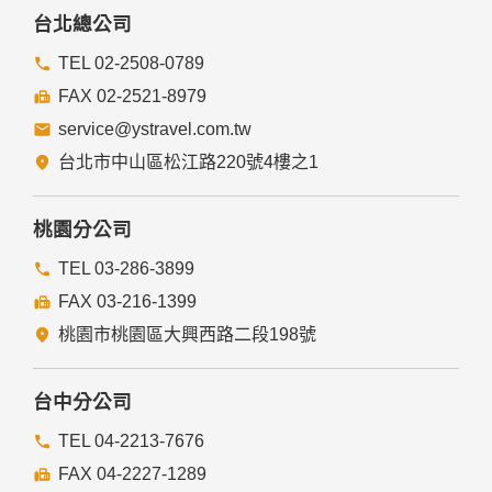
四、網站對外的相關連結
台北總公司
本網站的網頁提供其他網站的網路連結，您也可經由本網站所
提供的連結，點選進入其他網站。但該連結網站不適用本網站
TEL 02-2508-0789
的隱私權保護政策，您必須參考該連結網站中的隱私權保護政
FAX 02-2521-8979
策。
service@ystravel.com.tw
五、與第三人共用個人資料之政策
台北市中山區松江路220號4樓之1
本網站絕不會提供、交換、出租或出售任何您的個人資料給其
他個人、團體、私人企業或公務機關，但有法律依據或合約義
務者，不在此限。
桃園分公司
前項但書之情形包括不限於：
TEL 03-286-3899
FAX 03-216-1399
經由您書面同意。
法律明文規定。
桃園市桃園區大興西路二段198號
為免除您生命、身體、自由或財產上之危險。
與公務機關或學術研究機構合作，基於公共利益為統計或學術
研究而有必要，且資料經過提供者處理或蒐集者依其揭露方式
台中分公司
無從識別特定之當事人。
當您在網站的行為，違反服務條款或可能損害或妨礙網站與其
TEL 04-2213-7676
他使用者權益或導致任何人遭受損害時，經網站管理單位研析
FAX 04-2227-1289
揭露您的個人資料是為了辨識、聯絡或採取法律行動所必要