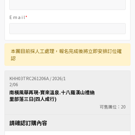
E m a i l
本團目前採人工處理，報名完成後將立即安排訂位確
認
KHH03TRC261206A / 2026/1
2/06
南橫風華再現-寶來溫泉.十八羅漢山禮納
里部落三日(四人成行)
可售團位：
20
請確認訂購內容