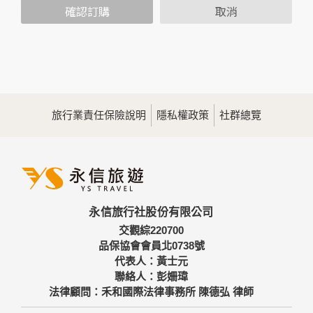
範圍內處理及利用您的個人資料；非經您書面同意，本網站不
確認訂購
取消
會將個人資料用於其他用途。
本網站在您使用服務信箱、問卷調查等互動性功能時，會保留
您所提供的姓名、電子郵件地址、聯絡方式及使用時間等。
於一般瀏覽時，伺服器會自行記錄相關行徑，包括您使用連線
設備的IP位址、使用時間、使用的瀏覽器、瀏覽及點選資料記
錄等，做為我們增進網站服務的參考依據，此記錄為內部應
用，決不對外公佈。
旅行業責任保險說明
隱私權政策
社群總覽
為提供精確的服務，我們會將收集的問卷調查內容進行統計與
分析，分析結果之統計數據或說明文字呈現，除供內部研究
外，我們會視需要公佈統計數據及說明文字，但不涉及特定個
人之資料。
三、資料之保護
本網站主機均設有防火牆、防毒系統等相關的各項資訊安全設
永信旅行社股份有限公司
備及必要的安全防護措施，加以保護網站及您的個人資料採用
嚴格的保護措施，只由經過授權的人員才能接觸您的個人資
交觀綜220700
料，相關處理人員皆簽有保密合約，如有違反保密義務者，將
品保協會會員北0738號
會受到相關的法律處分。
代表人：黃士元
如因業務需要有必要委託其他單位提供服務時，本網站亦會嚴
聯絡人：彭姍瑋
格要求其遵守保密義務，並且採取必要檢查程序以確定其將確
法律顧問：禾和國際法律事務所 陳德弘 律師
實遵守。