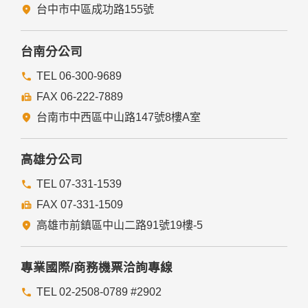
者。
台中市中區成功路155號
有利於您的權益。
本網站委託廠商協助蒐集、處理或利用您的個人資料時，將對
委外廠商或個人善盡監督管理之責。
台南分公司
六、Cookie之使用
TEL 06-300-9689
為了提供您最佳的服務，本網站會在您的電腦中放置並取用我
FAX 06-222-7889
們的Cookie，若您不願接受Cookie的寫入，您可在您使用的
瀏覽器功能項中設定隱私權等級為高，即可拒絕Cookie的寫
台南市中西區中山路147號8樓A室
入，但可能會導至網站某些功能無法正常執行。
七、隱私權保護政策之修正
高雄分公司
本網站隱私權保護政策將因應需求隨時進行修正，修正後的條
TEL 07-331-1539
款將刊登於網站上。
FAX 07-331-1509
高雄市前鎮區中山二路91號19樓-5
專業國際/商務機票洽詢專線
TEL 02-2508-0789 #2902