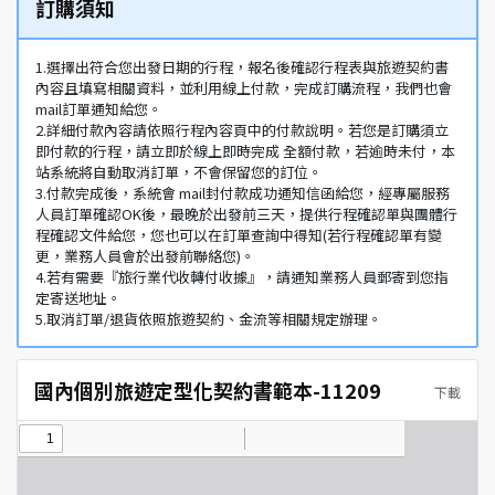
訂購須知
1.選擇出符合您出發日期的行程，報名後確認行程表與旅遊契約書
內容且填寫相關資料，並利用線上付款，完成訂購流程，我們也會
mail訂單通知給您。
2.詳細付款內容請依照行程內容頁中的付款說明。若您是訂購須立
即付款的行程，請立即於線上即時完成 全額付款，若逾時未付，本
站系統將自動取消訂單，不會保留您的訂位。
3.付款完成後，系統會 mail封付款成功通知信函給您，經專屬服務
人員訂單確認OK後，最晚於出發前三天，提供行程確認單與團體行
程確認文件給您，您也可以在訂單查詢中得知(若行程確認單有變
更，業務人員會於出發前聯絡您)。
4.若有需要『旅行業代收轉付收據』，請通知業務人員郵寄到您指
定寄送地址。
5.取消訂單/退貨依照旅遊契約、金流等相關規定辦理。
國內個別旅遊定型化契約書範本-11209
下載