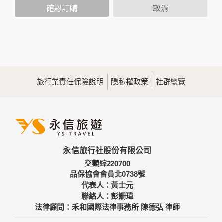
範圍內處理及利用您的個人資料；非經您書面同意，本網站不
確認訂購
取消
會將個人資料用於其他用途。
本網站在您使用服務信箱、問卷調查等互動性功能時，會保留
您所提供的姓名、電子郵件地址、聯絡方式及使用時間等。
於一般瀏覽時，伺服器會自行記錄相關行徑，包括您使用連線
設備的IP位址、使用時間、使用的瀏覽器、瀏覽及點選資料記
錄等，做為我們增進網站服務的參考依據，此記錄為內部應
用，決不對外公佈。
旅行業責任保險說明
隱私權政策
社群總覽
為提供精確的服務，我們會將收集的問卷調查內容進行統計與
分析，分析結果之統計數據或說明文字呈現，除供內部研究
外，我們會視需要公佈統計數據及說明文字，但不涉及特定個
人之資料。
三、資料之保護
本網站主機均設有防火牆、防毒系統等相關的各項資訊安全設
永信旅行社股份有限公司
備及必要的安全防護措施，加以保護網站及您的個人資料採用
嚴格的保護措施，只由經過授權的人員才能接觸您的個人資
交觀綜220700
料，相關處理人員皆簽有保密合約，如有違反保密義務者，將
品保協會會員北0738號
會受到相關的法律處分。
代表人：黃士元
如因業務需要有必要委託其他單位提供服務時，本網站亦會嚴
聯絡人：彭姍瑋
格要求其遵守保密義務，並且採取必要檢查程序以確定其將確
法律顧問：禾和國際法律事務所 陳德弘 律師
實遵守。