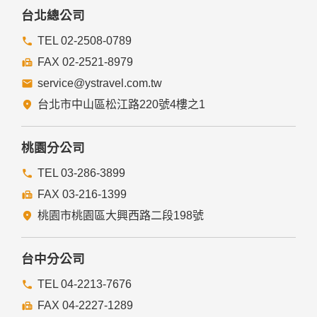
四、網站對外的相關連結
台北總公司
本網站的網頁提供其他網站的網路連結，您也可經由本網站所
提供的連結，點選進入其他網站。但該連結網站不適用本網站
TEL 02-2508-0789
的隱私權保護政策，您必須參考該連結網站中的隱私權保護政
FAX 02-2521-8979
策。
service@ystravel.com.tw
五、與第三人共用個人資料之政策
台北市中山區松江路220號4樓之1
本網站絕不會提供、交換、出租或出售任何您的個人資料給其
他個人、團體、私人企業或公務機關，但有法律依據或合約義
務者，不在此限。
桃園分公司
前項但書之情形包括不限於：
TEL 03-286-3899
FAX 03-216-1399
經由您書面同意。
法律明文規定。
桃園市桃園區大興西路二段198號
為免除您生命、身體、自由或財產上之危險。
與公務機關或學術研究機構合作，基於公共利益為統計或學術
研究而有必要，且資料經過提供者處理或蒐集者依其揭露方式
台中分公司
無從識別特定之當事人。
當您在網站的行為，違反服務條款或可能損害或妨礙網站與其
TEL 04-2213-7676
他使用者權益或導致任何人遭受損害時，經網站管理單位研析
FAX 04-2227-1289
揭露您的個人資料是為了辨識、聯絡或採取法律行動所必要