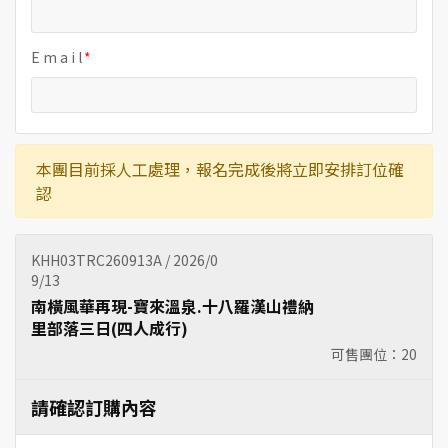
E m a i l
本團目前採人工處理，報名完成後將立即安排訂位確
認
KHH03TRC260913A / 2026/0
9/13
南橫風華再現-寶來溫泉.十八羅漢山禮納
里部落三日(四人成行)
可售團位：
20
請確認訂購內容