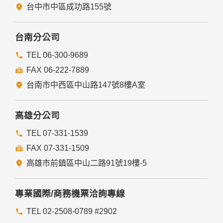
者。
台中市中區成功路155號
有利於您的權益。
本網站委託廠商協助蒐集、處理或利用您的個人資料時，將對
委外廠商或個人善盡監督管理之責。
台南分公司
六、Cookie之使用
TEL 06-300-9689
為了提供您最佳的服務，本網站會在您的電腦中放置並取用我
FAX 06-222-7889
們的Cookie，若您不願接受Cookie的寫入，您可在您使用的
瀏覽器功能項中設定隱私權等級為高，即可拒絕Cookie的寫
台南市中西區中山路147號8樓A室
入，但可能會導至網站某些功能無法正常執行。
七、隱私權保護政策之修正
高雄分公司
本網站隱私權保護政策將因應需求隨時進行修正，修正後的條
TEL 07-331-1539
款將刊登於網站上。
FAX 07-331-1509
高雄市前鎮區中山二路91號19樓-5
專業國際/商務機票洽詢專線
TEL 02-2508-0789 #2902