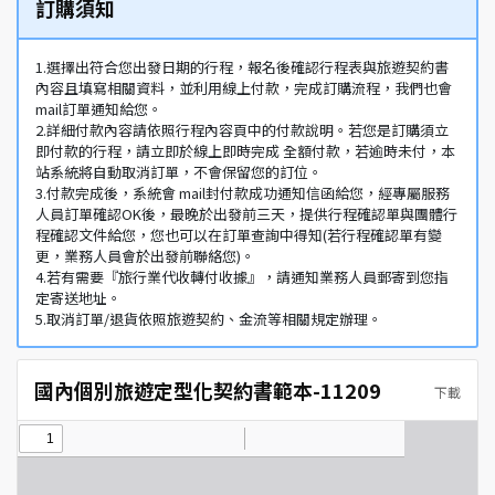
訂購須知
1.選擇出符合您出發日期的行程，報名後確認行程表與旅遊契約書
內容且填寫相關資料，並利用線上付款，完成訂購流程，我們也會
mail訂單通知給您。
2.詳細付款內容請依照行程內容頁中的付款說明。若您是訂購須立
即付款的行程，請立即於線上即時完成 全額付款，若逾時未付，本
站系統將自動取消訂單，不會保留您的訂位。
3.付款完成後，系統會 mail封付款成功通知信函給您，經專屬服務
人員訂單確認OK後，最晚於出發前三天，提供行程確認單與團體行
程確認文件給您，您也可以在訂單查詢中得知(若行程確認單有變
更，業務人員會於出發前聯絡您)。
4.若有需要『旅行業代收轉付收據』，請通知業務人員郵寄到您指
定寄送地址。
5.取消訂單/退貨依照旅遊契約、金流等相關規定辦理。
國內個別旅遊定型化契約書範本-11209
下載