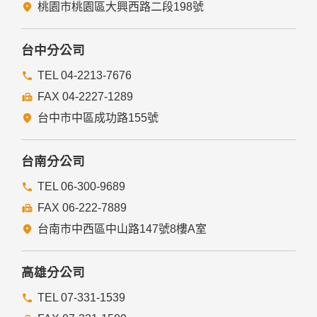
法律明文規定。
桃園市桃園區大興西路二段198號
為免除您生命、身體、自由或財產上之危險。
與公務機關或學術研究機構合作，基於公共利益為統計或學術
研究而有必要，且資料經過提供者處理或蒐集者依其揭露方式
台中分公司
無從識別特定之當事人。
當您在網站的行為，違反服務條款或可能損害或妨礙網站與其
TEL 04-2213-7676
他使用者權益或導致任何人遭受損害時，經網站管理單位研析
FAX 04-2227-1289
揭露您的個人資料是為了辨識、聯絡或採取法律行動所必要
者。
台中市中區成功路155號
有利於您的權益。
本網站委託廠商協助蒐集、處理或利用您的個人資料時，將對
委外廠商或個人善盡監督管理之責。
台南分公司
六、Cookie之使用
TEL 06-300-9689
為了提供您最佳的服務，本網站會在您的電腦中放置並取用我
FAX 06-222-7889
們的Cookie，若您不願接受Cookie的寫入，您可在您使用的
瀏覽器功能項中設定隱私權等級為高，即可拒絕Cookie的寫
台南市中西區中山路147號8樓A室
入，但可能會導至網站某些功能無法正常執行。
七、隱私權保護政策之修正
高雄分公司
本網站隱私權保護政策將因應需求隨時進行修正，修正後的條
TEL 07-331-1539
款將刊登於網站上。