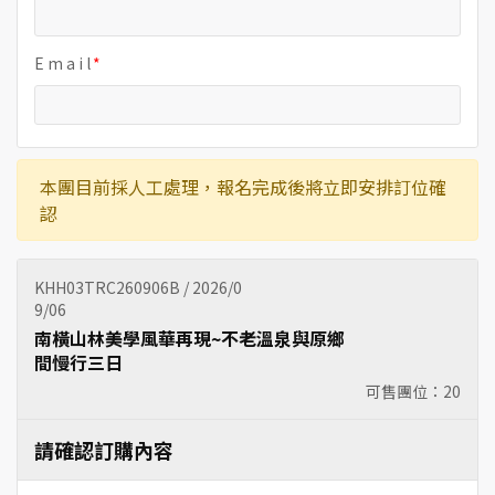
E m a i l
本團目前採人工處理，報名完成後將立即安排訂位確
認
KHH03TRC260906B / 2026/0
9/06
南橫山林美學風華再現~不老溫泉與原鄉
間慢行三日
可售團位：
20
請確認訂購內容