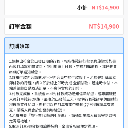
小計
NT$14,900
訂單金額
NT$14,900
訂購須知
1.選擇出符合您出發日期的行程，報名後確認行程表與旅遊契約書
內容且填寫相關資料，並利用線上付款，完成訂購流程，我們也會
mail訂單通知給您。
2.詳細付款內容請依照行程內容頁中的付款說明。若您是訂購須立
即付款的行程，請立即於線上即時完成 全額付款，若逾時未付，本
站系統將自動取消訂單，不會保留您的訂位。
3.付款完成後，系統會 mail封付款成功通知信函給您，經專屬服務
人員訂單確認OK後，最晚於出發前三天，提供行程確認單與團體行
程確認文件給您，您也可以在訂單查詢中得知(若行程確認單有變
更，業務人員會於出發前聯絡您)。
4.若有需要『旅行業代收轉付收據』，請通知業務人員郵寄到您指
定寄送地址。
5.取消訂單/退貨依照旅遊契約、金流等相關規定辦理。