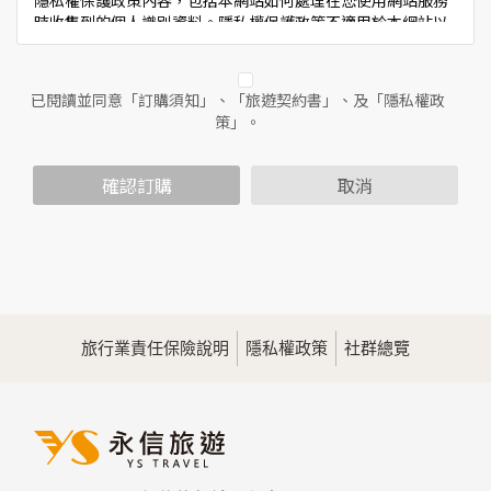
隱私權保護政策內容，包括本網站如何處理在您使用網站服務
時收集到的個人識別資料。隱私權保護政策不適用於本網站以
外的相關連結網站，也不適用於非本網站所委託或參與管理的
人員。
已閱讀並同意「訂購須知」、「旅遊契約書」、及「隱私權政
二、個人資料的蒐集、處理及利用方式
策」。
當您造訪本網站或使用本網站所提供之功能服務時，我們將視
該服務功能性質，請您提供必要的個人資料，並在該特定目的
範圍內處理及利用您的個人資料；非經您書面同意，本網站不
確認訂購
取消
會將個人資料用於其他用途。
本網站在您使用服務信箱、問卷調查等互動性功能時，會保留
您所提供的姓名、電子郵件地址、聯絡方式及使用時間等。
於一般瀏覽時，伺服器會自行記錄相關行徑，包括您使用連線
設備的IP位址、使用時間、使用的瀏覽器、瀏覽及點選資料記
錄等，做為我們增進網站服務的參考依據，此記錄為內部應
用，決不對外公佈。
旅行業責任保險說明
隱私權政策
社群總覽
為提供精確的服務，我們會將收集的問卷調查內容進行統計與
分析，分析結果之統計數據或說明文字呈現，除供內部研究
外，我們會視需要公佈統計數據及說明文字，但不涉及特定個
人之資料。
三、資料之保護
本網站主機均設有防火牆、防毒系統等相關的各項資訊安全設