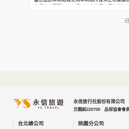
非經您書面同意，本網站不會將個人資料用於
本網站在您使用服務信箱、問卷調查等互動性
於一般瀏覽時，伺服器會自行記錄相關行徑，
考依據，此記錄為內部應用，決不對外公佈。
為提供精確的服務，我們會將收集的問卷調查
明文字，但不涉及特定個人之資料。
三、資料之保護
本網站主機均設有防火牆、防毒系統等相關的
人員才能接觸您的個人資料，相關處理人員皆
如因業務需要有必要委託其他單位提供服務時
四、網站對外的相關連結
本網站的網頁提供其他網站的網路連結，您也
連結網站中的隱私權保護政策。
永信旅行社股份有限公司
五、與第三人共用個人資料之政策
交觀綜220700
品保協會會員
本網站絕不會提供、交換、出租或出售任何您
前項但書之情形包括不限於：
台北總公司
桃園分公司