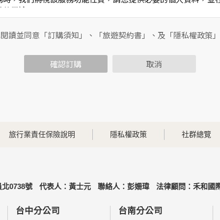
其他用途。
功能時，會保留您所提供的姓名、電子郵件地址、聯絡方式及使
包括您使用連線設備的IP位址、使用時間、使用的瀏覽器、瀏覽
已閱讀並同意「訂購須知」、「旅遊契約書」、及「隱私權政策
內容進行統計與分析，分析結果之統計數據或說明文字呈現，除
確認訂購
取消
各項資訊安全設備及必要的安全防護措施，加以保護網站及您的
簽有保密合約，如有違反保密義務者，將會受到相關的法律處分
，本網站亦會嚴格要求其遵守保密義務，並且採取必要檢查程序
旅行業責任保險說明
隱私權政策
社群總覽
可經由本網站所提供的連結，點選進入其他網站。但該連結網站
北0738號
代表人：黃士元
聯絡人：彭姍瑋
法律顧問：禾和國際
的個人資料給其他個人、團體、私人企業或公務機關，但有法律
台中分公司
台南分公司