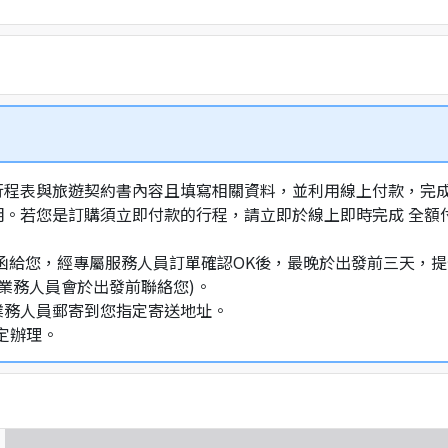
行程表與旅遊契約書內容且填寫相關資料，並利用線上付款，完成訂
明。若您是訂購須立即付款的行程，請立即於線上即時完成 全
通知信函給您，經專屬服務人員訂單確認OK後，最晚於出發前三天
業務人員會於出發前聯絡您)。
業務人員郵寄到您指定寄送地址。
定辦理。