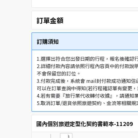
訂單金額
訂購須知
1.選擇出符合您出發日期的行程，報名後確認
2.詳細付款內容請依照行程內容頁中的付款說
不會保留您的訂位。
3.付款完成後，系統會 mail封付款成功
可以在訂單查詢中得知(若行程確認單有變更，
4.若有需要『旅行業代收轉付收據』，請通知
5.取消訂單/退貨依照旅遊契約、金流等相關規
國內個別旅遊定型化契約書範本-11209