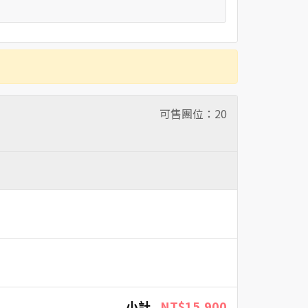
可售團位：
20
小計
NT$15,900