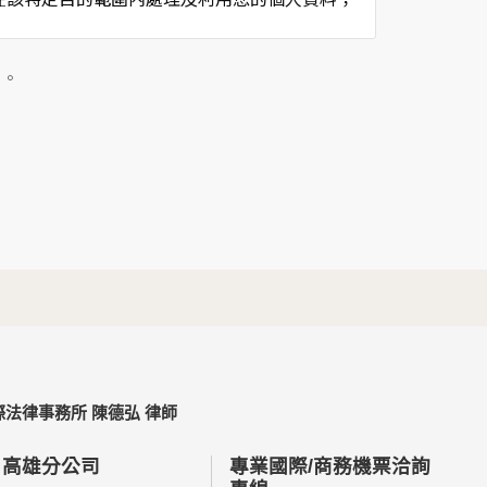
用時間等。
及點選資料記錄等，做為我們增進網站服務的參
」。
供內部研究外，我們會視需要公佈統計數據及說
個人資料採用嚴格的保護措施，只由經過授權的
。
以確定其將確實遵守。
不適用本網站的隱私權保護政策，您必須參考該
法律事務所 陳德弘 律師
依據或合約義務者，不在此限。
高雄分公司
專業國際/商務機票洽詢