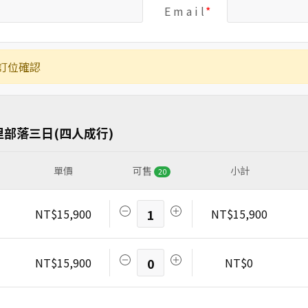
E m a i l
訂位確認
部落三日(四人成行)
單價
可售
小計
20
NT$15,900
1
NT$15,900
NT$15,900
0
NT$0