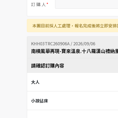
訂 購 人
本團目前採人工處理，報名完成後將立即安排
KHH03TRC260906A / 2026/09/06
南橫風華再現-寶來溫泉.十八羅漢山禮納里
請確認訂購內容
大人
小孩佔床