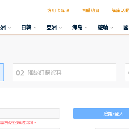
信用卡專區
團體總覽
講座活
美洲
日韓
亞洲
海島
遊輪
國
02
確認訂購資料
驗證/登入
購需先驗證聯絡資料。