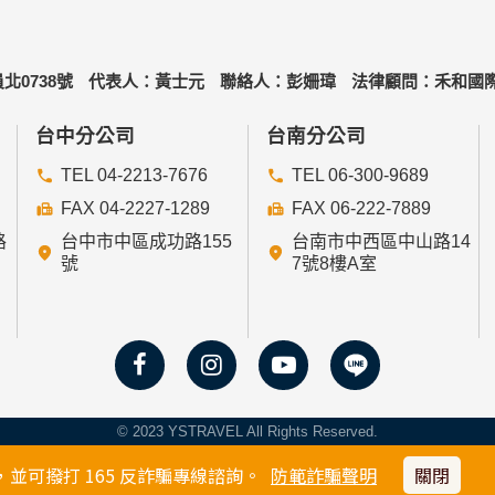
北0738號
代表人：黃士元
聯絡人：彭姍瑋
法律顧問：禾和國際
的個人資料給其他個人、團體、私人企業或公務機關，但有法律
台中分公司
台南分公司
TEL 04-2213-7676
TEL 06-300-9689
FAX 04-2227-1289
FAX 06-222-7889
路
台中市中區成功路155
台南市中西區中山路14
益為統計或學術研究而有必要，且資料經過提供者處理或蒐集者
號
7號8樓A室
或妨礙網站與其他使用者權益或導致任何人遭受損害時，經網站
人資料時，將對委外廠商或個人善盡監督管理之責。
置並取用我們的Cookie，若您不願接受Cookie的寫入，
© 2023 YSTRAVEL All Rights Reserved.
網站某些功能無法正常執行。
可撥打 165 反詐騙專線諮詢。
防範詐騙聲明
關閉