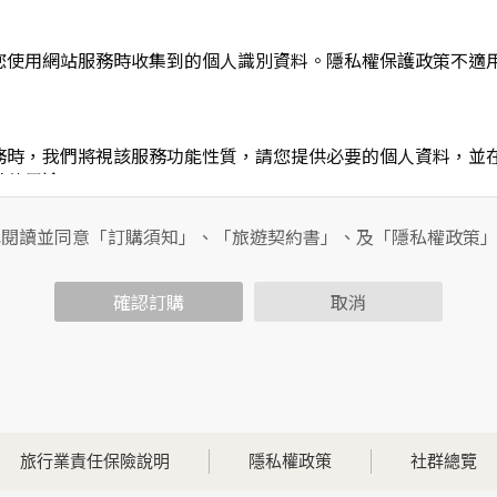
您使用網站服務時收集到的個人識別資料。隱私權保護政策不適
務時，我們將視該服務功能性質，請您提供必要的個人資料，並
其他用途。
功能時，會保留您所提供的姓名、電子郵件地址、聯絡方式及使
包括您使用連線設備的IP位址、使用時間、使用的瀏覽器、瀏覽
已閱讀並同意「訂購須知」、「旅遊契約書」、及「隱私權政策
內容進行統計與分析，分析結果之統計數據或說明文字呈現，除
確認訂購
取消
各項資訊安全設備及必要的安全防護措施，加以保護網站及您的
簽有保密合約，如有違反保密義務者，將會受到相關的法律處分
，本網站亦會嚴格要求其遵守保密義務，並且採取必要檢查程序
旅行業責任保險說明
隱私權政策
社群總覽
可經由本網站所提供的連結，點選進入其他網站。但該連結網站