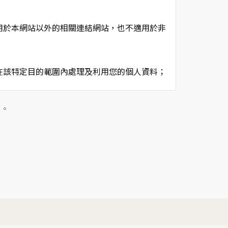
用於本網站以外的相關連結網站，也不適用於非
在該特定目的範圍內處理及利用您的個人資料；
用時間等。
及點選資料記錄等，做為我們增進網站服務的參
」。
供內部研究外，我們會視需要公佈統計數據及說
個人資料採用嚴格的保護措施，只由經過授權的
。
以確定其將確實遵守。
不適用本網站的隱私權保護政策，您必須參考該