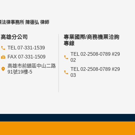
法律事務所 陳德弘 律師
依據或合約義務者，不在此限。
高雄分公司
專業國際/商務機票洽詢
專線
TEL 07-331-1539
TEL 02-2508-0789 #29
FAX 07-331-1509
02
高雄市前鎮區中山二路
依其揭露方式無從識別特定之當事人。
TEL 02-2508-0789 #29
91號19樓-5
03
管理單位研析揭露您的個人資料是為了辨識、聯
您可在您使用的瀏覽器功能項中設定隱私權等級為