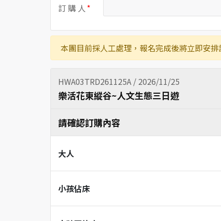
訂 購 人
本團目前採人工處理，報名完成後將立即安排
HWA03TRD261125A / 2026/11/25
樂活花東縱谷~人文生態三日遊
請確認訂購內容
大人
小孩佔床