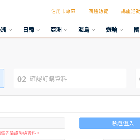
信用卡專區
團體總覽
講座活
美洲
日韓
亞洲
海島
遊輪
國
02
確認訂購資料
驗證/登入
購需先驗證聯絡資料。