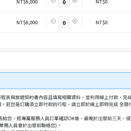
NT$6,000
0
NT$0
NT$6,000
0
NT$0
行程表與旅遊契約書內容且填寫相關資料，並利用線上付款，完成訂
明。若您是訂購須立即付款的行程，請立即於線上即時完成 全
通知信函給您，經專屬服務人員訂單確認OK後，最晚於出發前三天
業務人員會於出發前聯絡您)。