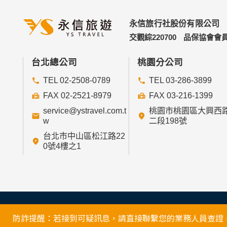
連結網站中的隱私權保護政策。
永信旅行社股份有限公司
五、與第三人共用個人資料之政策
交觀綜220700
品保協會會員
本網站絕不會提供、交換、出租或出售任何您
前項但書之情形包括不限於：
台北總公司
桃園分公司
TEL 02-2508-0789
TEL 03-286-3899
經由您書面同意。
法律明文規定。
FAX 02-2521-8979
FAX 03-216-1399
為免除您生命、身體、自由或財產上之危險。
service@ystravel.com.t
桃園市桃園區大興西
與公務機關或學術研究機構合作，基於公共利
w
二段198號
當您在網站的行為，違反服務條款或可能損害
台北市中山區松江路22
絡或採取法律行動所必要者。
0號4樓之1
有利於您的權益。
本網站委託廠商協助蒐集、處理或利用您的個
六、Cookie之使用
為了提供您最佳的服務，本網站會在您的電腦中放
高，即可拒絕Cookie的寫入，但可能會導至
防詐提醒：若接到可疑訊息，請直接聯繫您的業務人員查證，並