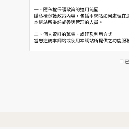
一、隱私權保護政策的適用範圍
隱私權保護政策內容，包括本網站如何處理在
本網站所委託或參與管理的人員。
二、個人資料的蒐集、處理及利用方式
當您造訪本網站或使用本網站所提供之功能服
非經您書面同意，本網站不會將個人資料用於
本網站在您使用服務信箱、問卷調查等互動性
於一般瀏覽時，伺服器會自行記錄相關行徑，
考依據，此記錄為內部應用，決不對外公佈。
為提供精確的服務，我們會將收集的問卷調查
明文字，但不涉及特定個人之資料。
三、資料之保護
本網站主機均設有防火牆、防毒系統等相關的
人員才能接觸您的個人資料，相關處理人員皆
如因業務需要有必要委託其他單位提供服務時
四、網站對外的相關連結
本網站的網頁提供其他網站的網路連結，您也