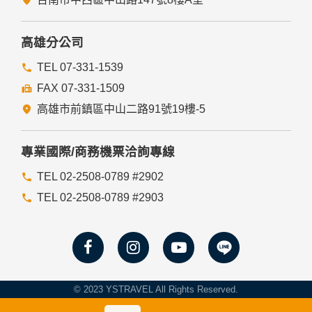
瀏覽器功能項中設定隱私權等級為高，即可拒絕Cookie的寫
入，但可能會導至網站某些功能無法正常執行。
七、隱私權保護政策之修正
高雄分公司
本網站隱私權保護政策將因應需求隨時進行修正，修正後的條
TEL 07-331-1539
款將刊登於網站上。
FAX 07-331-1509
高雄市前鎮區中山二路91號19樓-5
專業國際/商務機票洽詢專線
TEL 02-2508-0789 #2902
TEL 02-2508-0789 #2903
© 2023 YSTRAVEL All Rights Reserved.