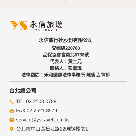
分析，分析結果之統計數據或說明文字呈現，除供內部研究
外，我們會視需要公佈統計數據及說明文字，但不涉及特定個
人之資料。
三、資料之保護
本網站主機均設有防火牆、防毒系統等相關的各項資訊安全設
永信旅行社股份有限公司
備及必要的安全防護措施，加以保護網站及您的個人資料採用
嚴格的保護措施，只由經過授權的人員才能接觸您的個人資
交觀綜220700
料，相關處理人員皆簽有保密合約，如有違反保密義務者，將
品保協會會員北0738號
會受到相關的法律處分。
代表人：黃士元
如因業務需要有必要委託其他單位提供服務時，本網站亦會嚴
聯絡人：彭姍瑋
格要求其遵守保密義務，並且採取必要檢查程序以確定其將確
法律顧問：禾和國際法律事務所 陳德弘 律師
實遵守。
四、網站對外的相關連結
台北總公司
本網站的網頁提供其他網站的網路連結，您也可經由本網站所
提供的連結，點選進入其他網站。但該連結網站不適用本網站
TEL 02-2508-0789
的隱私權保護政策，您必須參考該連結網站中的隱私權保護政
FAX 02-2521-8979
策。
service@ystravel.com.tw
五、與第三人共用個人資料之政策
台北市中山區松江路220號4樓之1
本網站絕不會提供、交換、出租或出售任何您的個人資料給其