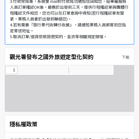
3.付款完成後，系統會 mail封付款成功通知信函給您，經專屬服務
人員訂單確認OK後，最晚於出發前三天，提供行程確認單與團體行
程確認文件給您，您也可以在訂單查詢中得知(若行程確認單有變
更，業務人員會於出發前聯絡您)。
4.若有需要『旅行業代收轉付收據』，請通知業務人員郵寄到您指
定寄送地址。
5.取消訂單/退貨依照旅遊契約、金流等相關規定辦理。
觀光署發布之國外旅遊定型化契約
下載
隱私權政策