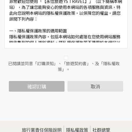
非常歡迎您使用「【永信旅遊 YS TRAVEL】」（以下簡稱本網
站），為了讓您能夠安心的使用本網站的各項服務與資訊，特
此向您說明本網站的隱私權保護政策，以保障您的權益，請您
詳閱下列內容：
一、隱私權保護政策的適用範圍
隱私權保護政策內容，包括本網站如何處理在您使用網站服務
時收集到的個人識別資料。隱私權保護政策不適用於本網站以
外的相關連結網站，也不適用於非本網站所委託或參與管理的
人員。
已閱讀並同意「訂購須知」、「旅遊契約書」、及「隱私權政
二、個人資料的蒐集、處理及利用方式
策」。
當您造訪本網站或使用本網站所提供之功能服務時，我們將視
該服務功能性質，請您提供必要的個人資料，並在該特定目的
範圍內處理及利用您的個人資料；非經您書面同意，本網站不
確認訂購
取消
會將個人資料用於其他用途。
本網站在您使用服務信箱、問卷調查等互動性功能時，會保留
您所提供的姓名、電子郵件地址、聯絡方式及使用時間等。
於一般瀏覽時，伺服器會自行記錄相關行徑，包括您使用連線
設備的IP位址、使用時間、使用的瀏覽器、瀏覽及點選資料記
錄等，做為我們增進網站服務的參考依據，此記錄為內部應
用，決不對外公佈。
旅行業責任保險說明
隱私權政策
社群總覽
為提供精確的服務，我們會將收集的問卷調查內容進行統計與