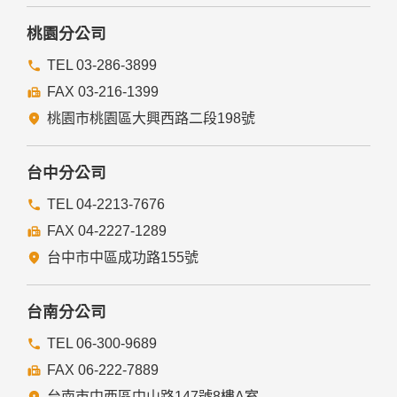
他個人、團體、私人企業或公務機關，但有法律依據或合約義
務者，不在此限。
桃園分公司
前項但書之情形包括不限於：
TEL 03-286-3899
FAX 03-216-1399
經由您書面同意。
法律明文規定。
桃園市桃園區大興西路二段198號
為免除您生命、身體、自由或財產上之危險。
與公務機關或學術研究機構合作，基於公共利益為統計或學術
研究而有必要，且資料經過提供者處理或蒐集者依其揭露方式
台中分公司
無從識別特定之當事人。
當您在網站的行為，違反服務條款或可能損害或妨礙網站與其
TEL 04-2213-7676
他使用者權益或導致任何人遭受損害時，經網站管理單位研析
FAX 04-2227-1289
揭露您的個人資料是為了辨識、聯絡或採取法律行動所必要
者。
台中市中區成功路155號
有利於您的權益。
本網站委託廠商協助蒐集、處理或利用您的個人資料時，將對
委外廠商或個人善盡監督管理之責。
台南分公司
六、Cookie之使用
TEL 06-300-9689
為了提供您最佳的服務，本網站會在您的電腦中放置並取用我
FAX 06-222-7889
們的Cookie，若您不願接受Cookie的寫入，您可在您使用的
台南市中西區中山路147號8樓A室