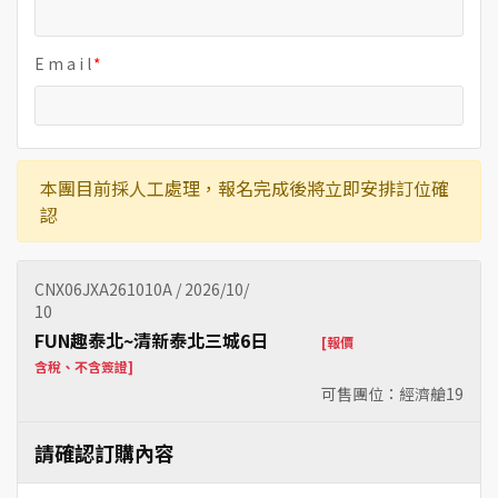
E m a i l
本團目前採人工處理，報名完成後將立即安排訂位確
認
CNX06JXA261010A / 2026/10/
10
FUN趣泰北~清新泰北三城6日
[報價
含稅、不含簽證]
可售團位：經濟艙
19
請確認訂購內容