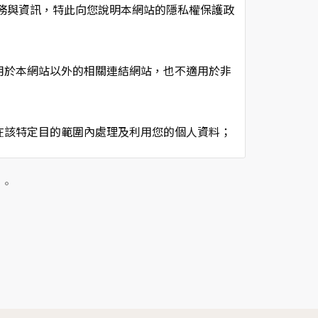
項服務與資訊，特此向您說明本網站的隱私權保護政
用於本網站以外的相關連結網站，也不適用於非
在該特定目的範圍內處理及利用您的個人資料；
用時間等。
及點選資料記錄等，做為我們增進網站服務的參
」。
供內部研究外，我們會視需要公佈統計數據及說
個人資料採用嚴格的保護措施，只由經過授權的
。
以確定其將確實遵守。