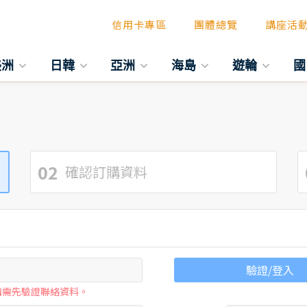
信用卡專區
團體總覽
講座活
美洲
日韓
亞洲
海島
遊輪
國
02
確認訂購資料
驗證/登入
購需先驗證聯絡資料。