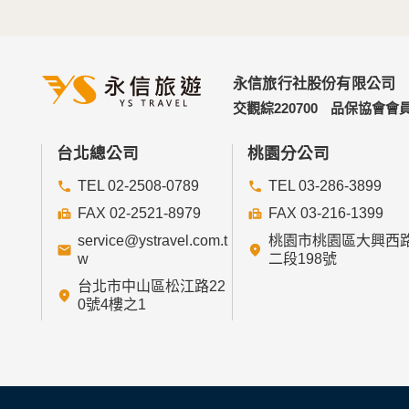
四、網站對外的相關連結
本網站的網頁提供其他網站的網路連結，您也
連結網站中的隱私權保護政策。
永信旅行社股份有限公司
五、與第三人共用個人資料之政策
交觀綜220700
品保協會會員
本網站絕不會提供、交換、出租或出售任何您
前項但書之情形包括不限於：
台北總公司
桃園分公司
TEL 02-2508-0789
TEL 03-286-3899
經由您書面同意。
法律明文規定。
FAX 02-2521-8979
FAX 03-216-1399
為免除您生命、身體、自由或財產上之危險。
service@ystravel.com.t
桃園市桃園區大興西
與公務機關或學術研究機構合作，基於公共利
w
二段198號
當您在網站的行為，違反服務條款或可能損害
台北市中山區松江路22
絡或採取法律行動所必要者。
0號4樓之1
有利於您的權益。
本網站委託廠商協助蒐集、處理或利用您的個
六、Cookie之使用
為了提供您最佳的服務，本網站會在您的電腦中放