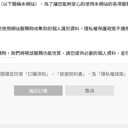
L】」（以下簡稱本網站），為了讓您能夠安心的使用本網站的各
您使用網站服務時收集到的個人識別資料。隱私權保護政策不適
務時，我們將視該服務功能性質，請您提供必要的個人資料，並
其他用途。
功能時，會保留您所提供的姓名、電子郵件地址、聯絡方式及使
包括您使用連線設備的IP位址、使用時間、使用的瀏覽器、瀏覽
已閱讀並同意「訂購須知」、「旅遊契約書」、及「隱私權政策
內容進行統計與分析，分析結果之統計數據或說明文字呈現，除
確認訂購
取消
各項資訊安全設備及必要的安全防護措施，加以保護網站及您的
簽有保密合約，如有違反保密義務者，將會受到相關的法律處分
，本網站亦會嚴格要求其遵守保密義務，並且採取必要檢查程序