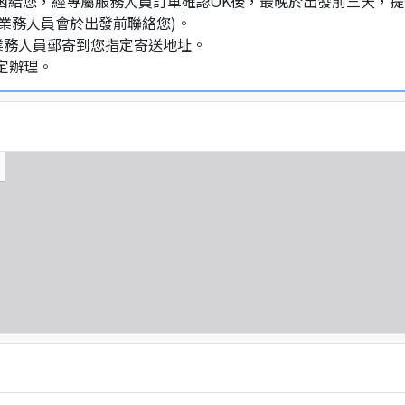
通知信函給您，經專屬服務人員訂單確認OK後，最晚於出發前三天
業務人員會於出發前聯絡您)。
業務人員郵寄到您指定寄送地址。
定辦理。