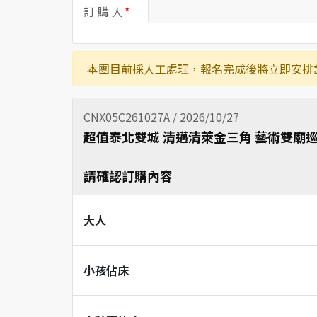
訂 購 人
本團目前採人工處理，報名完成後將立即安排
CNX05C261027A / 2026/10/27
超值泰北雙城 清邁清萊金三角 藝術雙廟巡
請確認訂購內容
大人
小孩佔床