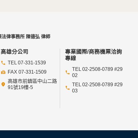
不適用本網站的隱私權保護政策，您必須參考該
法律事務所 陳德弘 律師
依據或合約義務者，不在此限。
高雄分公司
專業國際/商務機票洽詢
專線
TEL 07-331-1539
TEL 02-2508-0789 #29
FAX 07-331-1509
02
高雄市前鎮區中山二路
依其揭露方式無從識別特定之當事人。
TEL 02-2508-0789 #29
91號19樓-5
03
管理單位研析揭露您的個人資料是為了辨識、聯
您可在您使用的瀏覽器功能項中設定隱私權等級為