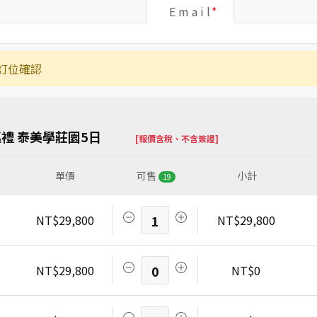
E m a i l
訂位確認
禮 泰美學莊園5日
[報價含稅、不含簽證]
單價
可售
小計
19
NT$29,800
1
NT$29,800
NT$29,800
0
NT$0