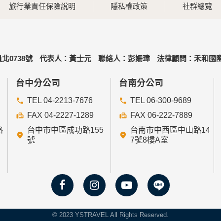
旅行業責任保險說明
隱私權政策
社群總覽
可經由本網站所提供的連結，點選進入其他網站。但該連結網站
北0738號
代表人：黃士元
聯絡人：彭姍瑋
法律顧問：禾和國際
的個人資料給其他個人、團體、私人企業或公務機關，但有法律
台中分公司
台南分公司
TEL 04-2213-7676
TEL 06-300-9689
FAX 04-2227-1289
FAX 06-222-7889
路
台中市中區成功路155
台南市中西區中山路14
益為統計或學術研究而有必要，且資料經過提供者處理或蒐集者
號
7號8樓A室
或妨礙網站與其他使用者權益或導致任何人遭受損害時，經網站
人資料時，將對委外廠商或個人善盡監督管理之責。
置並取用我們的Cookie，若您不願接受Cookie的寫入，
© 2023 YSTRAVEL All Rights Reserved.