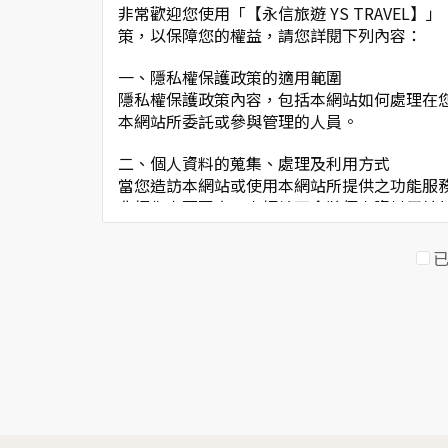
非常歡迎您使用「【永信旅遊 YS TRAVE
策，以保障您的權益，請您詳閱下列內容：
一、隱私權保護政策的適用範圍
隱私權保護政策內容，包括本網站如何處理在
本網站所委託或參與管理的人員。
二、個人資料的蒐集、處理及利用方式
當您造訪本網站或使用本網站所提供之功能服
非經您書面同意，本網站不會將個人資料用於
本網站在您使用服務信箱、問卷調查等互動性
於一般瀏覽時，伺服器會自行記錄相關行徑，
考依據，此記錄為內部應用，決不對外公佈。
為提供精確的服務，我們會將收集的問卷調查
明文字，但不涉及特定個人之資料。
三、資料之保護
本網站主機均設有防火牆、防毒系統等相關的
人員才能接觸您的個人資料，相關處理人員皆
如因業務需要有必要委託其他單位提供服務時