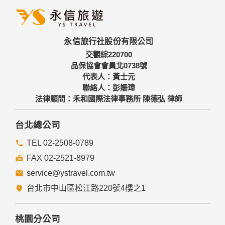
人之資料。
三、資料之保護
本網站主機均設有防火牆、防毒系統等相關的各項資訊安全設
永信旅行社股份有限公司
備及必要的安全防護措施，加以保護網站及您的個人資料採用
嚴格的保護措施，只由經過授權的人員才能接觸您的個人資
交觀綜220700
料，相關處理人員皆簽有保密合約，如有違反保密義務者，將
品保協會會員北0738號
會受到相關的法律處分。
代表人：黃士元
如因業務需要有必要委託其他單位提供服務時，本網站亦會嚴
聯絡人：彭姍瑋
格要求其遵守保密義務，並且採取必要檢查程序以確定其將確
法律顧問：禾和國際法律事務所 陳德弘 律師
實遵守。
四、網站對外的相關連結
台北總公司
本網站的網頁提供其他網站的網路連結，您也可經由本網站所
提供的連結，點選進入其他網站。但該連結網站不適用本網站
TEL 02-2508-0789
的隱私權保護政策，您必須參考該連結網站中的隱私權保護政
FAX 02-2521-8979
策。
service@ystravel.com.tw
五、與第三人共用個人資料之政策
台北市中山區松江路220號4樓之1
本網站絕不會提供、交換、出租或出售任何您的個人資料給其
他個人、團體、私人企業或公務機關，但有法律依據或合約義
務者，不在此限。
桃園分公司