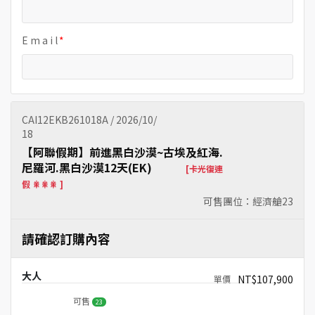
E m a i l
CAI12EKB261018A / 2026/10/
18
【阿聯假期】前進黑白沙漠~古埃及紅海.
尼羅河.黑白沙漠12天(EK)
[卡光復連
假 🎇🎇🎇 ]
可售團位：經濟艙
23
請確認訂購內容
大人
NT$107,900
可售
23