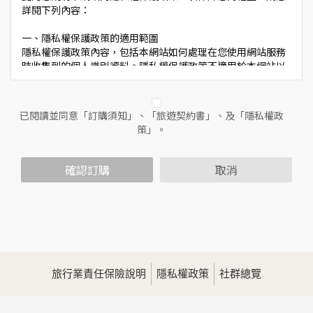
詳閱下列內容：
一、隱私權保護政策的適用範圍
隱私權保護政策內容，包括本網站如何處理在您使用網站服務
時收集到的個人識別資料。隱私權保護政策不適用於本網站以
外的相關連結網站，也不適用於非本網站所委託或參與管理的
人員。
已閱讀並同意「訂購須知」、「旅遊契約書」、及「隱私權政
二、個人資料的蒐集、處理及利用方式
策」。
當您造訪本網站或使用本網站所提供之功能服務時，我們將視
該服務功能性質，請您提供必要的個人資料，並在該特定目的
範圍內處理及利用您的個人資料；非經您書面同意，本網站不
確認訂購
取消
會將個人資料用於其他用途。
本網站在您使用服務信箱、問卷調查等互動性功能時，會保留
您所提供的姓名、電子郵件地址、聯絡方式及使用時間等。
於一般瀏覽時，伺服器會自行記錄相關行徑，包括您使用連線
設備的IP位址、使用時間、使用的瀏覽器、瀏覽及點選資料記
錄等，做為我們增進網站服務的參考依據，此記錄為內部應
用，決不對外公佈。
旅行業責任保險說明
隱私權政策
社群總覽
為提供精確的服務，我們會將收集的問卷調查內容進行統計與
分析，分析結果之統計數據或說明文字呈現，除供內部研究
外，我們會視需要公佈統計數據及說明文字，但不涉及特定個