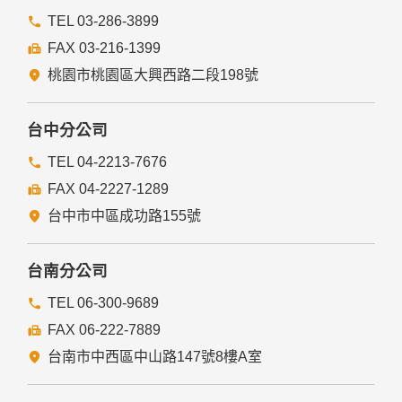
前項但書之情形包括不限於：
TEL 03-286-3899
FAX 03-216-1399
經由您書面同意。
法律明文規定。
桃園市桃園區大興西路二段198號
為免除您生命、身體、自由或財產上之危險。
與公務機關或學術研究機構合作，基於公共利益為統計或學術
研究而有必要，且資料經過提供者處理或蒐集者依其揭露方式
台中分公司
無從識別特定之當事人。
當您在網站的行為，違反服務條款或可能損害或妨礙網站與其
TEL 04-2213-7676
他使用者權益或導致任何人遭受損害時，經網站管理單位研析
FAX 04-2227-1289
揭露您的個人資料是為了辨識、聯絡或採取法律行動所必要
者。
台中市中區成功路155號
有利於您的權益。
本網站委託廠商協助蒐集、處理或利用您的個人資料時，將對
委外廠商或個人善盡監督管理之責。
台南分公司
六、Cookie之使用
TEL 06-300-9689
為了提供您最佳的服務，本網站會在您的電腦中放置並取用我
FAX 06-222-7889
們的Cookie，若您不願接受Cookie的寫入，您可在您使用的
瀏覽器功能項中設定隱私權等級為高，即可拒絕Cookie的寫
台南市中西區中山路147號8樓A室
入，但可能會導至網站某些功能無法正常執行。