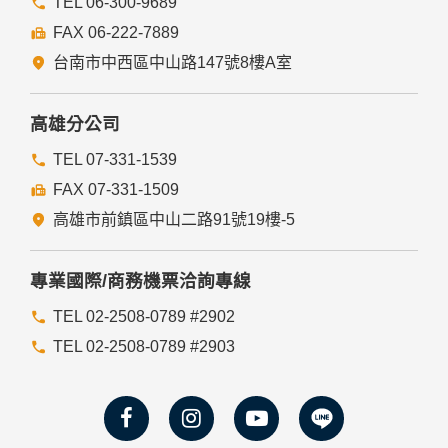
六、Cookie之使用
TEL 06-300-9689
為了提供您最佳的服務，本網站會在您的電腦中放置並取用我
FAX 06-222-7889
們的Cookie，若您不願接受Cookie的寫入，您可在您使用的
瀏覽器功能項中設定隱私權等級為高，即可拒絕Cookie的寫
台南市中西區中山路147號8樓A室
入，但可能會導至網站某些功能無法正常執行。
七、隱私權保護政策之修正
高雄分公司
本網站隱私權保護政策將因應需求隨時進行修正，修正後的條
TEL 07-331-1539
款將刊登於網站上。
FAX 07-331-1509
高雄市前鎮區中山二路91號19樓-5
專業國際/商務機票洽詢專線
TEL 02-2508-0789 #2902
TEL 02-2508-0789 #2903