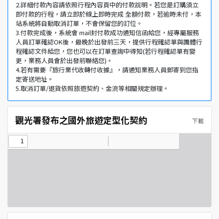
2.詳細付款內容請依照行程內容頁中的付款說明。若您是訂購須立
即付款的行程，請立即於線上即時完成 全額付款，若逾時未付，本
站系統將自動取消訂單，不會保留您的訂位。
3.付款完成後，系統會 mail封付款成功通知信函給您，經專屬服務
人員訂單確認OK後，最晚於出發前三天，提供行程確認單與團體行
程確認文件給您，您也可以在訂單查詢中得知(若行程確認單有變
更，業務人員會於出發前聯絡您)。
4.若有需要『旅行業代收轉付收據』，請通知業務人員郵寄到您指
定寄送地址。
5.取消訂單/退貨依照旅遊契約、金流等相關規定辦理。
觀光署發布之國外旅遊定型化契約
下載