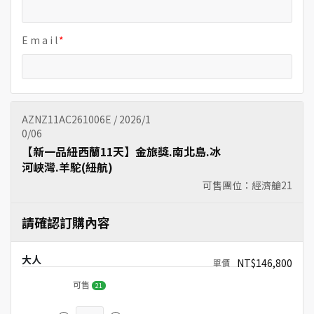
E m a i l
AZNZ11AC261006E / 2026/1
0/06
【新一品紐西蘭11天】金旅獎.南北島.冰
河峽灣.羊駝(紐航)
可售團位：經濟艙
21
請確認訂購內容
大人
NT$146,800
可售
21