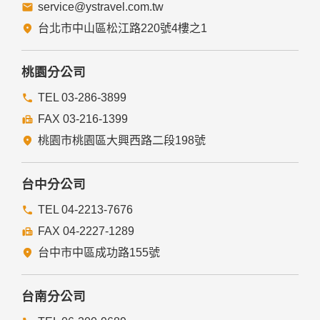
service@ystravel.com.tw
五、與第三人共用個人資料之政策
台北市中山區松江路220號4樓之1
本網站絕不會提供、交換、出租或出售任何您的個人資料給其
他個人、團體、私人企業或公務機關，但有法律依據或合約義
務者，不在此限。
桃園分公司
前項但書之情形包括不限於：
TEL 03-286-3899
FAX 03-216-1399
經由您書面同意。
法律明文規定。
桃園市桃園區大興西路二段198號
為免除您生命、身體、自由或財產上之危險。
與公務機關或學術研究機構合作，基於公共利益為統計或學術
研究而有必要，且資料經過提供者處理或蒐集者依其揭露方式
台中分公司
無從識別特定之當事人。
當您在網站的行為，違反服務條款或可能損害或妨礙網站與其
TEL 04-2213-7676
他使用者權益或導致任何人遭受損害時，經網站管理單位研析
FAX 04-2227-1289
揭露您的個人資料是為了辨識、聯絡或採取法律行動所必要
者。
台中市中區成功路155號
有利於您的權益。
本網站委託廠商協助蒐集、處理或利用您的個人資料時，將對
委外廠商或個人善盡監督管理之責。
台南分公司