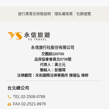
錄等，做為我們增進網站服務的參考依據，此記錄為內部應
用，決不對外公佈。
旅行業責任保險說明
隱私權政策
社群總覽
為提供精確的服務，我們會將收集的問卷調查內容進行統計與
分析，分析結果之統計數據或說明文字呈現，除供內部研究
外，我們會視需要公佈統計數據及說明文字，但不涉及特定個
人之資料。
三、資料之保護
本網站主機均設有防火牆、防毒系統等相關的各項資訊安全設
永信旅行社股份有限公司
備及必要的安全防護措施，加以保護網站及您的個人資料採用
嚴格的保護措施，只由經過授權的人員才能接觸您的個人資
交觀綜220700
料，相關處理人員皆簽有保密合約，如有違反保密義務者，將
品保協會會員北0738號
會受到相關的法律處分。
代表人：黃士元
如因業務需要有必要委託其他單位提供服務時，本網站亦會嚴
聯絡人：彭姍瑋
格要求其遵守保密義務，並且採取必要檢查程序以確定其將確
法律顧問：禾和國際法律事務所 陳德弘 律師
實遵守。
四、網站對外的相關連結
台北總公司
本網站的網頁提供其他網站的網路連結，您也可經由本網站所
提供的連結，點選進入其他網站。但該連結網站不適用本網站
TEL 02-2508-0789
的隱私權保護政策，您必須參考該連結網站中的隱私權保護政
FAX 02-2521-8979
策。