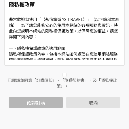
隱私權政策
非常歡迎您使用「【永信旅遊 YS TRAVEL】」（以下簡稱本網
站），為了讓您能夠安心的使用本網站的各項服務與資訊，特
此向您說明本網站的隱私權保護政策，以保障您的權益，請您
詳閱下列內容：
一、隱私權保護政策的適用範圍
隱私權保護政策內容，包括本網站如何處理在您使用網站服務
時收集到的個人識別資料。隱私權保護政策不適用於本網站以
外的相關連結網站，也不適用於非本網站所委託或參與管理的
人員。
已閱讀並同意「訂購須知」、「旅遊契約書」、及「隱私權政
二、個人資料的蒐集、處理及利用方式
策」。
當您造訪本網站或使用本網站所提供之功能服務時，我們將視
該服務功能性質，請您提供必要的個人資料，並在該特定目的
範圍內處理及利用您的個人資料；非經您書面同意，本網站不
確認訂購
取消
會將個人資料用於其他用途。
本網站在您使用服務信箱、問卷調查等互動性功能時，會保留
您所提供的姓名、電子郵件地址、聯絡方式及使用時間等。
於一般瀏覽時，伺服器會自行記錄相關行徑，包括您使用連線
設備的IP位址、使用時間、使用的瀏覽器、瀏覽及點選資料記