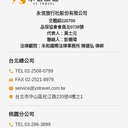
三、資料之保護
本網站主機均設有防火牆、防毒系統等相關的各項資訊安全設
永信旅行社股份有限公司
備及必要的安全防護措施，加以保護網站及您的個人資料採用
嚴格的保護措施，只由經過授權的人員才能接觸您的個人資
交觀綜220700
料，相關處理人員皆簽有保密合約，如有違反保密義務者，將
品保協會會員北0738號
會受到相關的法律處分。
代表人：黃士元
如因業務需要有必要委託其他單位提供服務時，本網站亦會嚴
聯絡人：彭姍瑋
格要求其遵守保密義務，並且採取必要檢查程序以確定其將確
法律顧問：禾和國際法律事務所 陳德弘 律師
實遵守。
四、網站對外的相關連結
台北總公司
本網站的網頁提供其他網站的網路連結，您也可經由本網站所
提供的連結，點選進入其他網站。但該連結網站不適用本網站
TEL 02-2508-0789
的隱私權保護政策，您必須參考該連結網站中的隱私權保護政
FAX 02-2521-8979
策。
service@ystravel.com.tw
五、與第三人共用個人資料之政策
台北市中山區松江路220號4樓之1
本網站絕不會提供、交換、出租或出售任何您的個人資料給其
他個人、團體、私人企業或公務機關，但有法律依據或合約義
務者，不在此限。
桃園分公司
前項但書之情形包括不限於：
TEL 03-286-3899