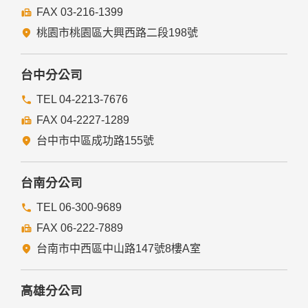
FAX 03-216-1399
經由您書面同意。
法律明文規定。
桃園市桃園區大興西路二段198號
為免除您生命、身體、自由或財產上之危險。
與公務機關或學術研究機構合作，基於公共利益為統計或學術
研究而有必要，且資料經過提供者處理或蒐集者依其揭露方式
台中分公司
無從識別特定之當事人。
當您在網站的行為，違反服務條款或可能損害或妨礙網站與其
TEL 04-2213-7676
他使用者權益或導致任何人遭受損害時，經網站管理單位研析
FAX 04-2227-1289
揭露您的個人資料是為了辨識、聯絡或採取法律行動所必要
者。
台中市中區成功路155號
有利於您的權益。
本網站委託廠商協助蒐集、處理或利用您的個人資料時，將對
委外廠商或個人善盡監督管理之責。
台南分公司
六、Cookie之使用
TEL 06-300-9689
為了提供您最佳的服務，本網站會在您的電腦中放置並取用我
FAX 06-222-7889
們的Cookie，若您不願接受Cookie的寫入，您可在您使用的
瀏覽器功能項中設定隱私權等級為高，即可拒絕Cookie的寫
台南市中西區中山路147號8樓A室
入，但可能會導至網站某些功能無法正常執行。
七、隱私權保護政策之修正
高雄分公司
本網站隱私權保護政策將因應需求隨時進行修正，修正後的條