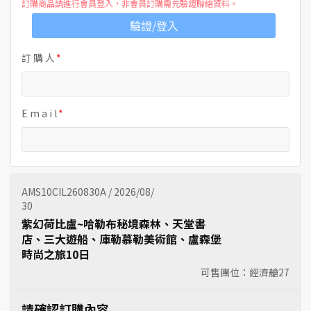
訂購商品請進行會員登入，非會員訂購需先驗證聯絡資料。
驗證/登入
訂 購 人
E m a i l
AMS10CIL260830A / 2026/08/
30
紫幻荷比盧~哈勒布秘境森林、天堂書
店、三大遊船、庫勒慕勒美術館、盧森堡
時尚之旅10日
可售團位：經濟艙
27
請確認訂購內容