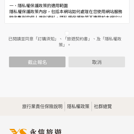
一、隱私權保護政策的適用範圍
隱私權保護政策內容，包括本網站如何處理在您使用網站服務
時收集到的個人識別資料。隱私權保護政策不適用於本網站以
外的相關連結網站，也不適用於非本網站所委託或參與管理的
人員。
已閱讀並同意「訂購須知」、「旅遊契約書」、及「隱私權政
二、個人資料的蒐集、處理及利用方式
策」。
當您造訪本網站或使用本網站所提供之功能服務時，我們將視
該服務功能性質，請您提供必要的個人資料，並在該特定目的
範圍內處理及利用您的個人資料；非經您書面同意，本網站不
截止報名
取消
會將個人資料用於其他用途。
本網站在您使用服務信箱、問卷調查等互動性功能時，會保留
您所提供的姓名、電子郵件地址、聯絡方式及使用時間等。
於一般瀏覽時，伺服器會自行記錄相關行徑，包括您使用連線
設備的IP位址、使用時間、使用的瀏覽器、瀏覽及點選資料記
錄等，做為我們增進網站服務的參考依據，此記錄為內部應
用，決不對外公佈。
旅行業責任保險說明
隱私權政策
社群總覽
為提供精確的服務，我們會將收集的問卷調查內容進行統計與
分析，分析結果之統計數據或說明文字呈現，除供內部研究
外，我們會視需要公佈統計數據及說明文字，但不涉及特定個
人之資料。