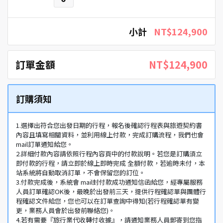
小計
NT$124,900
訂單金額
NT$124,900
訂購須知
1.選擇出符合您出發日期的行程，報名後確認行程表與旅遊契約書
內容且填寫相關資料，並利用線上付款，完成訂購流程，我們也會
mail訂單通知給您。
2.詳細付款內容請依照行程內容頁中的付款說明。若您是訂購須立
即付款的行程，請立即於線上即時完成 全額付款，若逾時未付，本
站系統將自動取消訂單，不會保留您的訂位。
3.付款完成後，系統會 mail封付款成功通知信函給您，經專屬服務
人員訂單確認OK後，最晚於出發前三天，提供行程確認單與團體行
程確認文件給您，您也可以在訂單查詢中得知(若行程確認單有變
更，業務人員會於出發前聯絡您)。
4.若有需要『旅行業代收轉付收據』，請通知業務人員郵寄到您指