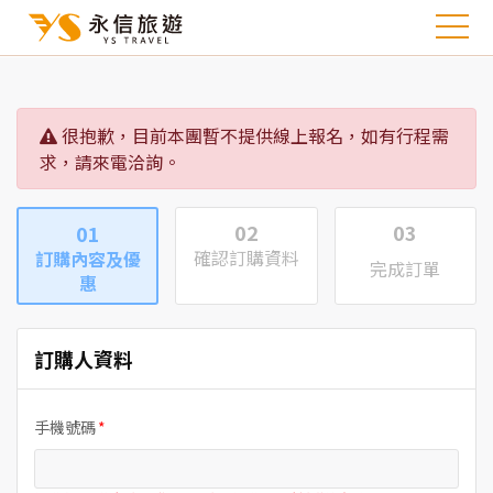
很抱歉，目前本團暫不提供線上報名，如有行程需
求，請來電洽詢。
02
03
01
確認訂購資料
訂購內容及優
完成訂單
惠
訂購人資料
手機號碼