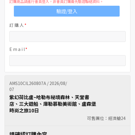
訂購商品請進行會員登入，非會員訂購需先驗證聯絡資料。
驗證/登入
訂 購 人
E m a i l
AMS10CIL260807A / 2026/08/
07
紫幻荷比盧~哈勒布秘境森林、天堂書
店、三大遊船、庫勒慕勒美術館、盧森堡
時尚之旅10日
可售團位：經濟艙
24
請確認訂購內容