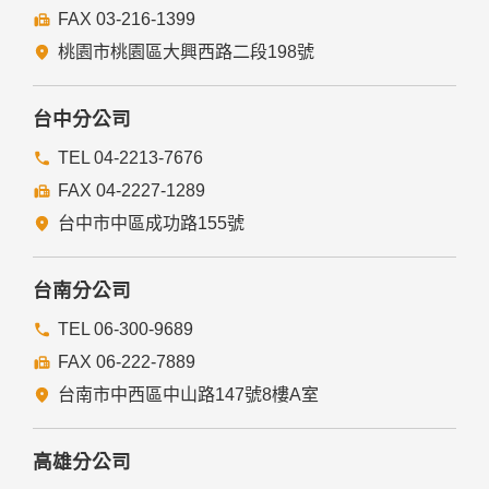
FAX 03-216-1399
經由您書面同意。
法律明文規定。
桃園市桃園區大興西路二段198號
為免除您生命、身體、自由或財產上之危險。
與公務機關或學術研究機構合作，基於公共利益為統計或學術
研究而有必要，且資料經過提供者處理或蒐集者依其揭露方式
台中分公司
無從識別特定之當事人。
當您在網站的行為，違反服務條款或可能損害或妨礙網站與其
TEL 04-2213-7676
他使用者權益或導致任何人遭受損害時，經網站管理單位研析
FAX 04-2227-1289
揭露您的個人資料是為了辨識、聯絡或採取法律行動所必要
者。
台中市中區成功路155號
有利於您的權益。
本網站委託廠商協助蒐集、處理或利用您的個人資料時，將對
委外廠商或個人善盡監督管理之責。
台南分公司
六、Cookie之使用
TEL 06-300-9689
為了提供您最佳的服務，本網站會在您的電腦中放置並取用我
FAX 06-222-7889
們的Cookie，若您不願接受Cookie的寫入，您可在您使用的
瀏覽器功能項中設定隱私權等級為高，即可拒絕Cookie的寫
台南市中西區中山路147號8樓A室
入，但可能會導至網站某些功能無法正常執行。
七、隱私權保護政策之修正
高雄分公司
本網站隱私權保護政策將因應需求隨時進行修正，修正後的條