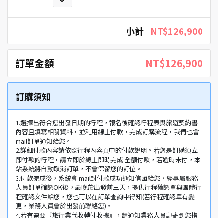
小計
NT$126,900
訂單金額
NT$126,900
訂購須知
1.選擇出符合您出發日期的行程，報名後確認行程表與旅遊契約書
內容且填寫相關資料，並利用線上付款，完成訂購流程，我們也會
mail訂單通知給您。
2.詳細付款內容請依照行程內容頁中的付款說明。若您是訂購須立
即付款的行程，請立即於線上即時完成 全額付款，若逾時未付，本
站系統將自動取消訂單，不會保留您的訂位。
3.付款完成後，系統會 mail封付款成功通知信函給您，經專屬服務
人員訂單確認OK後，最晚於出發前三天，提供行程確認單與團體行
程確認文件給您，您也可以在訂單查詢中得知(若行程確認單有變
更，業務人員會於出發前聯絡您)。
4.若有需要『旅行業代收轉付收據』，請通知業務人員郵寄到您指