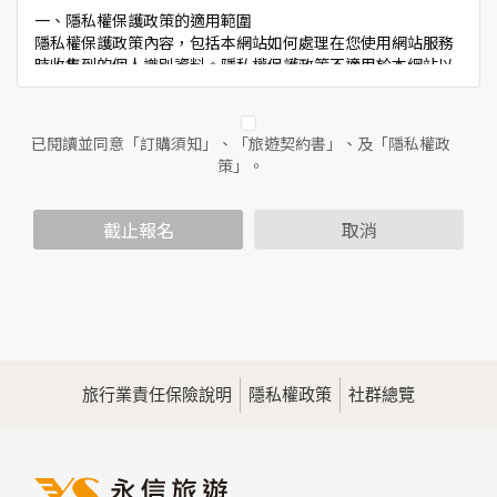
一、隱私權保護政策的適用範圍
隱私權保護政策內容，包括本網站如何處理在您使用網站服務
時收集到的個人識別資料。隱私權保護政策不適用於本網站以
外的相關連結網站，也不適用於非本網站所委託或參與管理的
人員。
已閱讀並同意「訂購須知」、「旅遊契約書」、及「隱私權政
二、個人資料的蒐集、處理及利用方式
策」。
當您造訪本網站或使用本網站所提供之功能服務時，我們將視
該服務功能性質，請您提供必要的個人資料，並在該特定目的
範圍內處理及利用您的個人資料；非經您書面同意，本網站不
截止報名
取消
會將個人資料用於其他用途。
本網站在您使用服務信箱、問卷調查等互動性功能時，會保留
您所提供的姓名、電子郵件地址、聯絡方式及使用時間等。
於一般瀏覽時，伺服器會自行記錄相關行徑，包括您使用連線
設備的IP位址、使用時間、使用的瀏覽器、瀏覽及點選資料記
錄等，做為我們增進網站服務的參考依據，此記錄為內部應
用，決不對外公佈。
旅行業責任保險說明
隱私權政策
社群總覽
為提供精確的服務，我們會將收集的問卷調查內容進行統計與
分析，分析結果之統計數據或說明文字呈現，除供內部研究
外，我們會視需要公佈統計數據及說明文字，但不涉及特定個
人之資料。