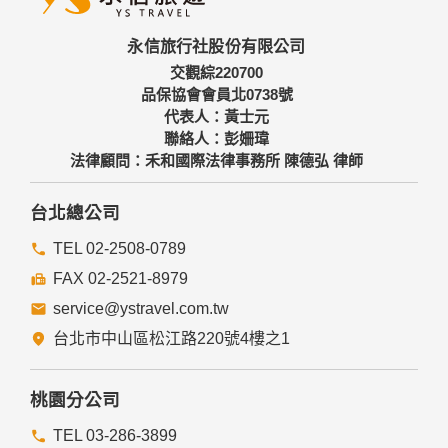
三、資料之保護
本網站主機均設有防火牆、防毒系統等相關的各項資訊安全設
永信旅行社股份有限公司
備及必要的安全防護措施，加以保護網站及您的個人資料採用
嚴格的保護措施，只由經過授權的人員才能接觸您的個人資
交觀綜220700
料，相關處理人員皆簽有保密合約，如有違反保密義務者，將
品保協會會員北0738號
會受到相關的法律處分。
代表人：黃士元
如因業務需要有必要委託其他單位提供服務時，本網站亦會嚴
聯絡人：彭姍瑋
格要求其遵守保密義務，並且採取必要檢查程序以確定其將確
法律顧問：禾和國際法律事務所 陳德弘 律師
實遵守。
四、網站對外的相關連結
台北總公司
本網站的網頁提供其他網站的網路連結，您也可經由本網站所
提供的連結，點選進入其他網站。但該連結網站不適用本網站
TEL 02-2508-0789
的隱私權保護政策，您必須參考該連結網站中的隱私權保護政
FAX 02-2521-8979
策。
service@ystravel.com.tw
五、與第三人共用個人資料之政策
台北市中山區松江路220號4樓之1
本網站絕不會提供、交換、出租或出售任何您的個人資料給其
他個人、團體、私人企業或公務機關，但有法律依據或合約義
務者，不在此限。
桃園分公司
前項但書之情形包括不限於：
TEL 03-286-3899