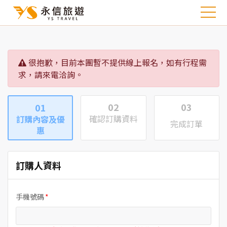
很抱歉，目前本團暫不提供線上報名，如有行程需
求，請來電洽詢。
02
03
01
確認訂購資料
訂購內容及優
完成訂單
惠
訂購人資料
手機號碼