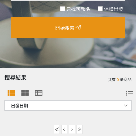
只找可報名
保證出發
開始搜索
搜尋結果
共有
0
筆商品