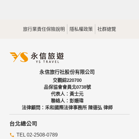
旅行業責任保險說明
隱私權政策
社群總覽
永信旅行社股份有限公司
交觀綜220700
品保協會會員北0738號
代表人：黃士元
聯絡人：彭姍瑋
法律顧問：禾和國際法律事務所 陳德弘 律師
台北總公司
TEL 02-2508-0789