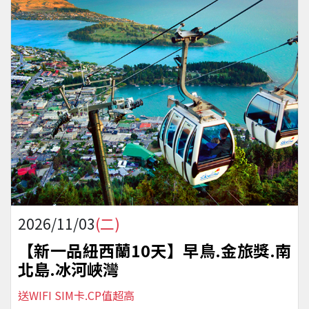
2026/11/03
(二)
【新一品紐西蘭10天】早鳥.金旅獎.南
北島.冰河峽灣
送WIFI SIM卡.CP值超高