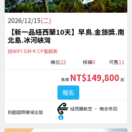
2026/12/15
(二)
【新一品紐西蘭10天】早鳥.金旅獎.南
北島.冰河峽灣
送WIFI SIM卡.CP值超高
22
0
11
機位
候補
可售
NT$149,800
售價
起
報名
紐西蘭航空
晚去早回
桃園國際機場
出發