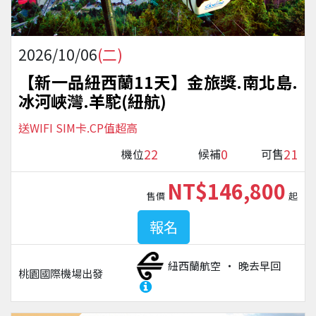
2026/10/06
(二)
【新一品紐西蘭11天】金旅獎.南北島.
冰河峽灣.羊駝(紐航)
送WIFI SIM卡.CP值超高
22
0
21
機位
候補
可售
NT$146,800
售價
起
報名
紐西蘭航空
晚去早回
桃園國際機場
出發