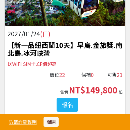
2027/01/24
(日)
【新一品紐西蘭10天】早鳥.金旅獎.南
北島.冰河峽灣
送WIFI SIM卡.CP值超高
22
0
21
機位
候補
可售
NT$149,800
售價
起
報名
紐西蘭航空
晚去早回
防範詐騙聲明
關閉
桃園國際機場
出發