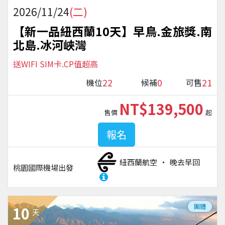
2026/11/24
(二)
【新一品紐西蘭10天】早鳥.金旅獎.南
北島.冰河峽灣
送WIFI SIM卡.CP值超高
22
0
21
機位
候補
可售
NT$139,500
售價
起
報名
紐西蘭航空
晚去早回
桃園國際機場
出發
團體
10
天