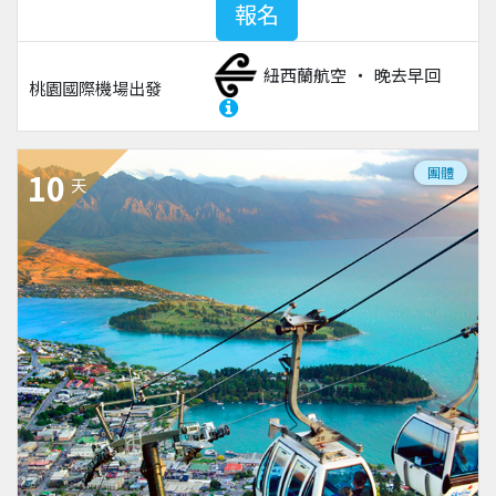
報名
紐西蘭航空
晚去早回
桃園國際機場
出發
團體
10
天