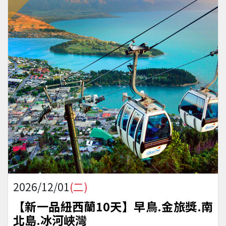
2026/12/01
(二)
【新一品紐西蘭10天】早鳥.金旅獎.南
北島.冰河峽灣