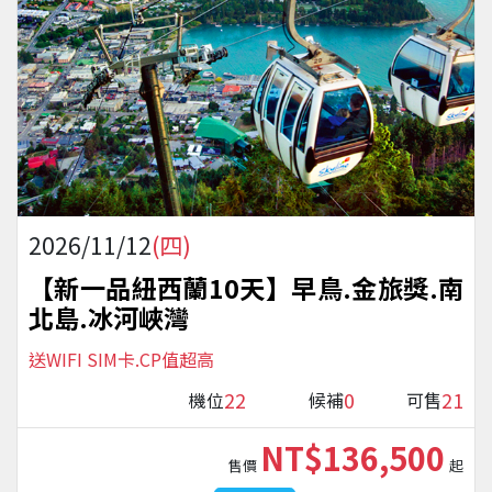
2026/11/12
(四)
【新一品紐西蘭10天】早鳥.金旅獎.南
北島.冰河峽灣
送WIFI SIM卡.CP值超高
22
0
21
機位
候補
可售
NT$136,500
售價
起