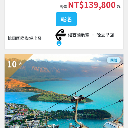
NT$139,800
售價
起
報名
紐西蘭航空
晚去早回
桃園國際機場
出發
團體
10
天