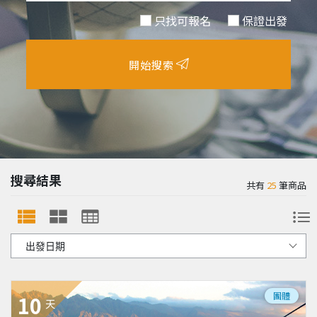
只找可報名
保證出發
開始搜索
搜尋結果
共有
25
筆商品
團體
10
天