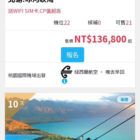
送WIFI SIM卡.CP值超高
22
0
21
機位
候補
可售
NT$136,800
售價
起
報名
紐西蘭航空
晚去早回
桃園國際機場
出發
團體
10
天