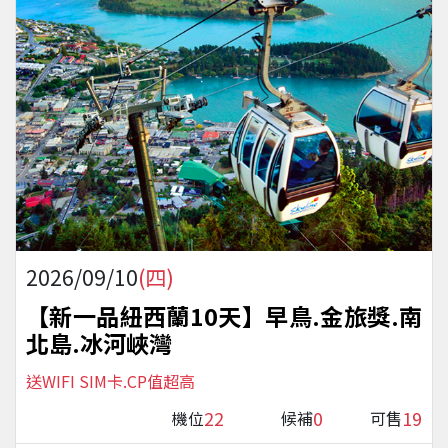
2026/09/10
(四)
【新一品紐西蘭10天】早鳥.金旅獎.南
北島.冰河峽灣
送WIFI SIM卡.CP值超高
22
0
19
機位
候補
可售