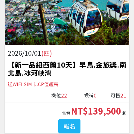
2026/10/01
(四)
【新一品紐西蘭10天】早鳥.金旅獎.南
北島.冰河峽灣
送WIFI SIM卡.CP值超高
22
0
21
機位
候補
可售
NT$139,500
售價
起
報名