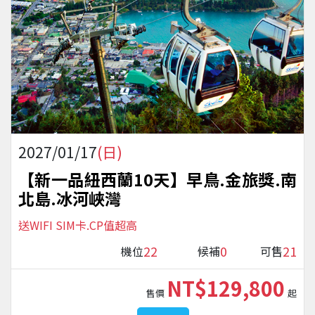
2027/01/17
(日)
【新一品紐西蘭10天】早鳥.金旅獎.南
北島.冰河峽灣
送WIFI SIM卡.CP值超高
22
0
21
機位
候補
可售
NT$129,800
售價
起