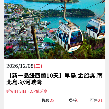
2026/12/08
(二)
【新一品紐西蘭10天】早鳥.金旅獎.南
北島.冰河峽灣
送WIFI SIM卡.CP值超高
22
0
21
機位
候補
可售