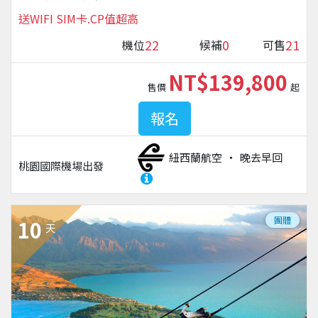
送WIFI SIM卡.CP值超高
22
0
21
機位
候補
可售
NT$139,800
售價
起
報名
紐西蘭航空
晚去早回
桃園國際機場
出發
團體
10
天