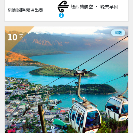
紐西蘭航空
晚去早回
桃園國際機場
出發
團體
10
天