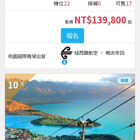
22
0
17
機位
候補
可售
NT$139,800
售價
起
報名
紐西蘭航空
晚去早回
桃園國際機場
出發
團體
10
天