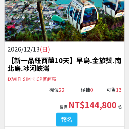
2026/12/13
(日)
【新一品紐西蘭10天】早鳥.金旅獎.南
北島.冰河峽灣
送WIFI SIM卡.CP值超高
22
0
13
機位
候補
可售
NT$144,800
售價
起
報名