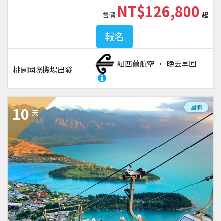
NT$126,800
售價
起
報名
紐西蘭航空
晚去早回
桃園國際機場
出發
團體
10
天