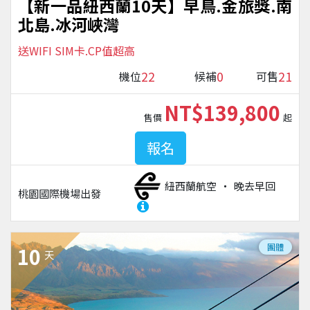
【新一品紐西蘭10天】早鳥.金旅獎.南
北島.冰河峽灣
送WIFI SIM卡.CP值超高
22
0
21
機位
候補
可售
NT$139,800
售價
起
報名
紐西蘭航空
晚去早回
桃園國際機場
出發
團體
10
天