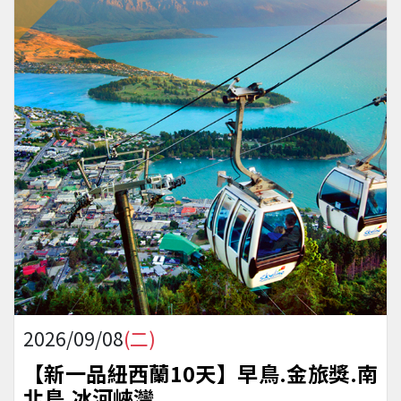
2026/09/08
(二)
【新一品紐西蘭10天】早鳥.金旅獎.南
北島.冰河峽灣