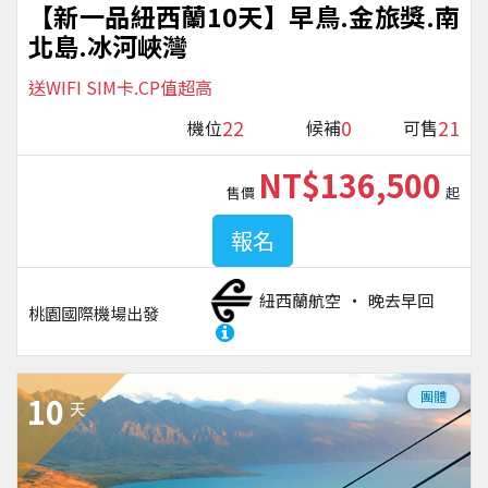
【新一品紐西蘭10天】早鳥.金旅獎.南
北島.冰河峽灣
送WIFI SIM卡.CP值超高
22
0
21
機位
候補
可售
NT$136,500
售價
起
報名
紐西蘭航空
晚去早回
桃園國際機場
出發
團體
10
天