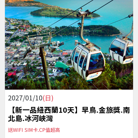
2027/01/10
(日)
【新一品紐西蘭10天】早鳥.金旅獎.南
北島.冰河峽灣
送WIFI SIM卡.CP值超高