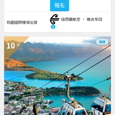
報名
紐西蘭航空
晚去早回
桃園國際機場
出發
團體
10
天