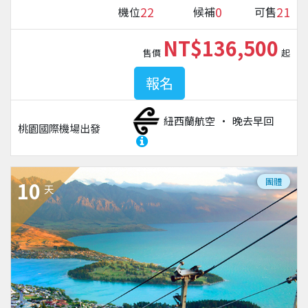
22
0
21
機位
候補
可售
NT$136,500
售價
起
報名
紐西蘭航空
晚去早回
桃園國際機場
出發
團體
10
天