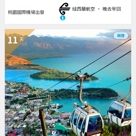
紐西蘭航空
晚去早回
桃園國際機場
出發
團體
11
天