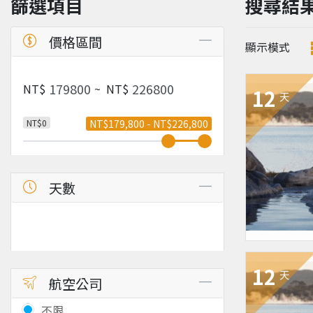
篩選項目
搜尋結
價格區間
顯示模式
NT$
~
NT$
12
天
NT$0
NT$179,800 - NT$226,800
天數
12
天
航空公司
不限