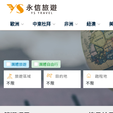
歐洲
中東杜拜
非洲
紐澳
團體旅遊
團體自由行
旅遊區域
目的地
啟程地