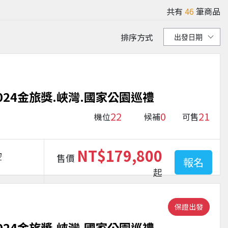
共有
46
筆商品
排序方式
024金旅獎.峽灣.國家公園巡禮
22
0
21
機位
候補
可售
NT$179,800
空
售價
報名
起
保證出發
024金旅獎.峽灣.國家公園巡禮