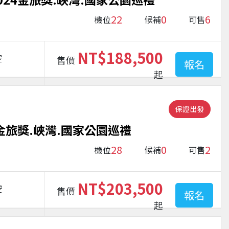
22
0
6
機位
候補
可售
NT$188,500
空
售價
報名
起
保證出發
金旅獎.峽灣.國家公園巡禮
28
0
2
機位
候補
可售
NT$203,500
空
售價
報名
起