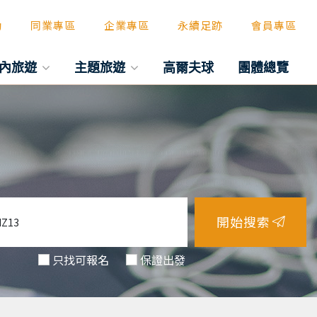
動
同業專區
企業專區
永續足跡
會員專區
內旅遊
主題旅遊
高爾夫球
團體總覽
開始搜索
只找可報名
保證出發