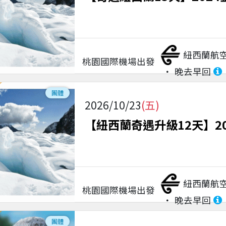
紐西蘭航
桃園國際機場
出發
晚去早回
團體
2026/10/23
(五)
【紐西蘭奇遇升級12天】2
紐西蘭航
桃園國際機場
出發
晚去早回
團體