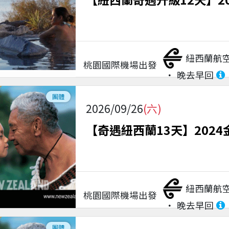
紐西蘭航
桃園國際機場
出發
晚去早回
團體
2026/09/26
(六)
【奇遇紐西蘭13天】2024
紐西蘭航
桃園國際機場
出發
晚去早回
團體