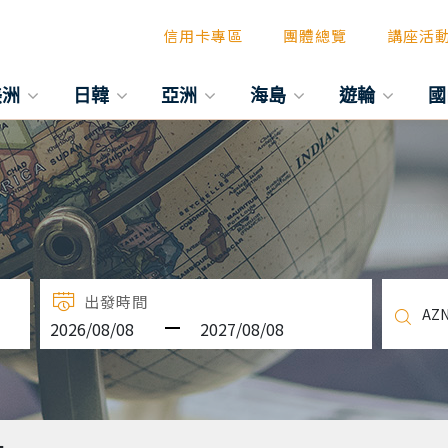
信用卡專區
團體總覽
講座活
美洲
日韓
亞洲
海島
遊輪
國
出發時間