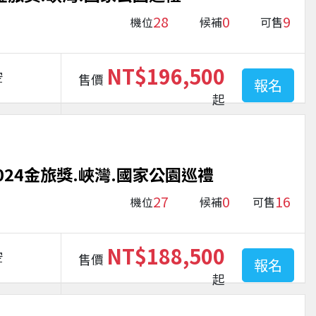
28
0
9
機位
候補
可售
NT$196,500
空
售價
報名
起
024金旅獎.峽灣.國家公園巡禮
27
0
16
機位
候補
可售
NT$188,500
空
售價
報名
起