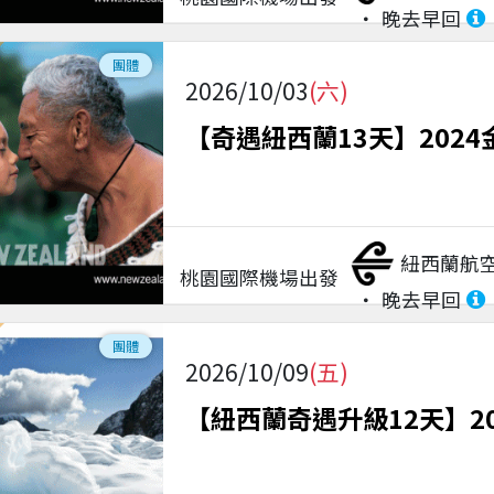
晚去早回
團體
2026/10/03
(六)
【奇遇紐西蘭13天】2024
紐西蘭航
桃園國際機場
出發
晚去早回
團體
2026/10/09
(五)
【紐西蘭奇遇升級12天】2