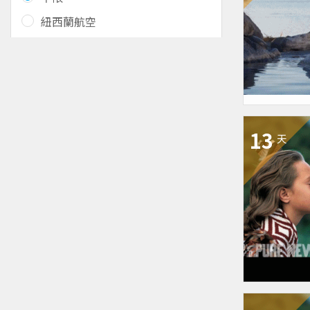
紐西蘭航空
13
天