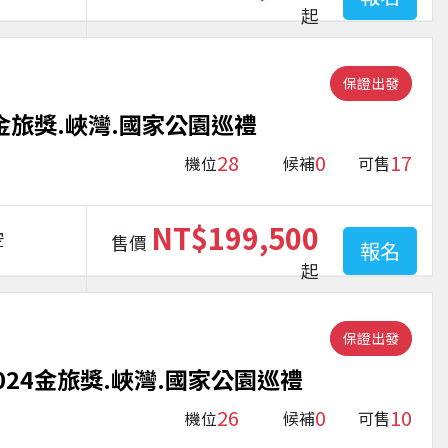
起
保證出發
金旅獎.峽灣.國家公園巡禮
28
0
17
機位
候補
可售
NT$199,500
空
售價
報名
起
保證出發
024金旅獎.峽灣.國家公園巡禮
26
0
10
機位
候補
可售