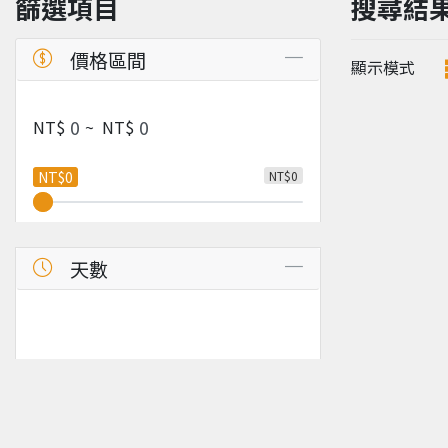
篩選項目
搜尋結
價格區間
顯示模式
NT$
~
NT$
NT$0
NT$0
天數