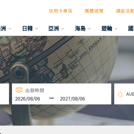
信用卡專區
團體總覽
講座活
美洲
日韓
亞洲
海島
遊輪
國
出發時間