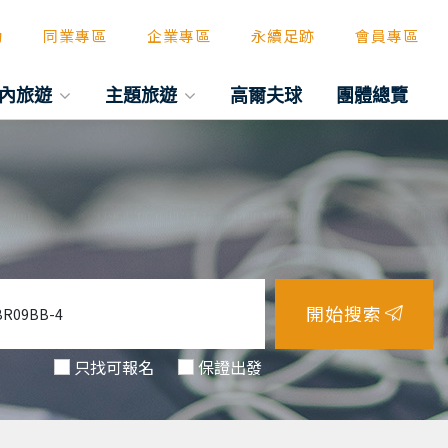
動
同業專區
企業專區
永續足跡
會員專區
內旅遊
主題旅遊
高爾夫球
團體總覽
開始搜索
只找可報名
保證出發