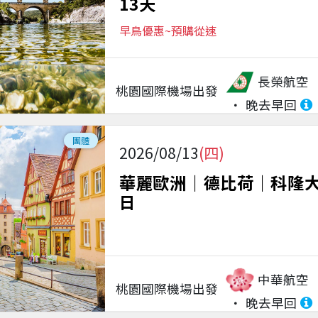
13天
早鳥優惠~預購從速
長榮航空
桃園國際機場
出發
晚去早回
團體
2026/08/13
(四)
華麗歐洲｜德比荷｜科隆大
日
中華航空
桃園國際機場
出發
晚去早回