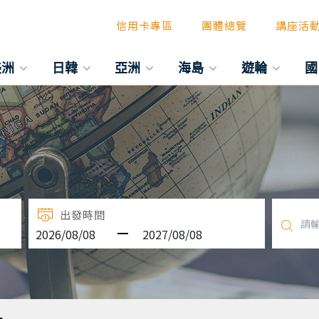
信用卡專區
團體總覽
講座活
美洲
日韓
亞洲
海島
遊輪
國
出發時間