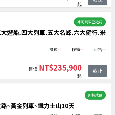
起
冰河列車已確認
三大遊船.四大列車.五大名峰.六大健行.米
--
--
--
機位
候補
可售
NT$235,900
售價
截止
起
即將成團
之路~黃金列車~鐵力士山10天