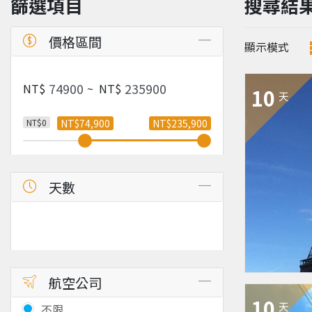
篩選項目
搜尋結
價格區間
顯示模式
NT$
~
NT$
10
天
NT$0
NT$74,900
NT$235,900
天數
航空公司
10
天
不限