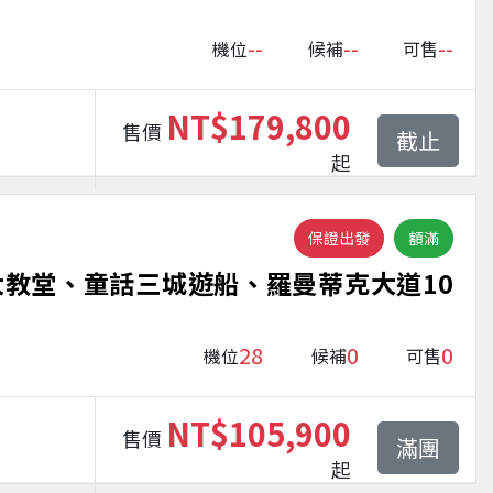
--
--
--
機位
候補
可售
NT$179,800
售價
截止
起
保證出發
額滿
教堂、童話三城遊船、羅曼蒂克大道10
28
0
0
機位
候補
可售
NT$105,900
售價
滿團
起