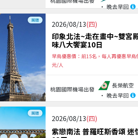
桃園國際機場
出發
晚去早回
團體
2026/08/13
(四)
印象北法~走在畫中~雙宮
味八大饗宴10日
早鳥優惠價：前15名，每人再優惠早鳥價$
元/人
長榮航空
桃園國際機場
出發
晚去早回
團體
2026/08/13
(四)
紫戀南法 普羅旺斯香頌 迷