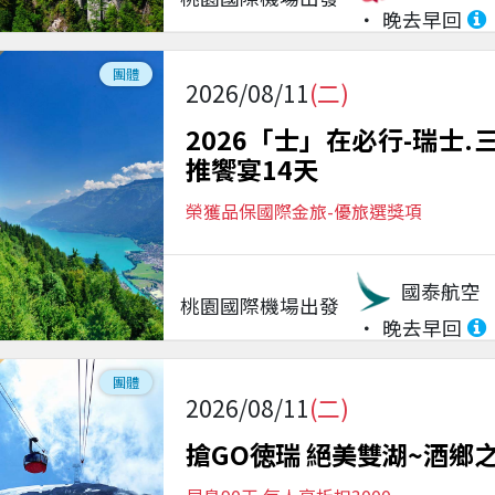
晚去早回
團體
2026/08/11
(二)
2026「士」在必行-瑞士.
推饗宴14天
榮獲品保國際金旅-優旅選獎項
國泰航空
桃園國際機場
出發
晚去早回
團體
2026/08/11
(二)
搶GO徳瑞 絕美雙湖~酒鄉