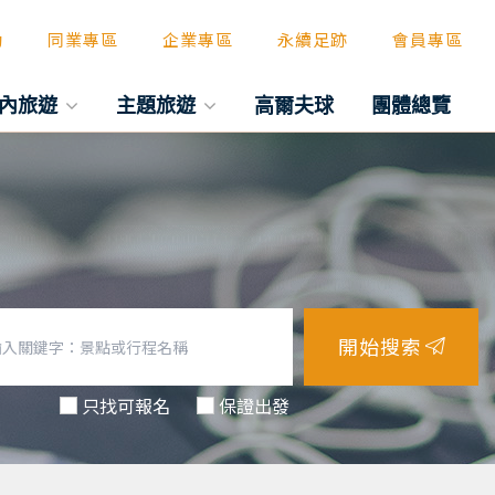
動
同業專區
企業專區
永續足跡
會員專區
內旅遊
主題旅遊
高爾夫球
團體總覽
開始搜索
只找可報名
保證出發