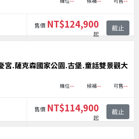
--
--
--
機位
候補
可售
NT$124,900
售價
截止
起
憂宮.薩克森國家公園.古堡.童話雙景觀大
--
--
--
機位
候補
可售
NT$114,900
售價
截止
起