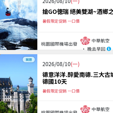
2026/08/10
(一)
搶GO徳瑞 絕美雙湖~酒鄉
暑假限定促銷 一口價
中華航空
桃園國際機場
出發
晚去早回
團體
2026/08/10
(一)
德意洋洋.醉愛南德.三大古
德國10天
暑假限定促銷 一口價
中華航空
桃園國際機場
出發