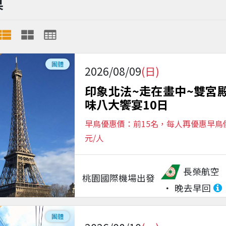
果
團體
2026/08/09
(日)
印象北法~走在畫中~雙宮
味八大饗宴10日
早鳥優惠價：前15名，每人再優惠早鳥價$
元/人
長榮航空
桃園國際機場
出發
晚去早回
團體