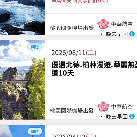
早鳥90天 每人享折扣3000
中華航空
桃園國際機場
出發
晚去早回
團體
2026/08/11
(二)
優選北德.柏林漫遊.華麗無
道10天
中華航空
桃園國際機場
出發
晚去早回
團體
2026/08/12
(三)