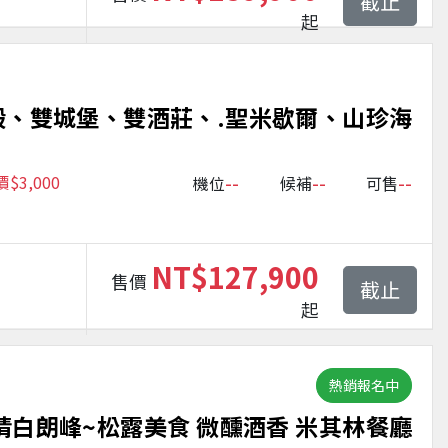
截止
起
殿、雙城堡、雙酒莊、.聖米歇爾、山珍海
--
--
--
3,000
機位
候補
可售
NT$127,900
售價
截止
起
熱銷報名中
情白朗峰~松露美食 微醺酒香 米其林餐廳