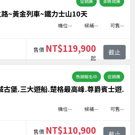
促銷團
即將成團
之路~黃金列車~鐵力士山10天
--
--
--
機位
候補
可售
NT$119,900
售價
截止
起
熱銷報名中
促銷團
城古堡.三大遊船.楚格最高峰.尊爵賓士遊.
--
--
--
機位
候補
可售
NT$110,900
售價
截止