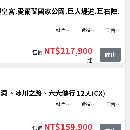
皇宮.愛爾蘭國家公園.巨人堤道.巨石陣.
--
--
--
機位
候補
可售
NT$217,900
售價
截止
起
 、冰川之路、六大健行 12天(CX)
--
--
--
機位
候補
可售
NT$159,900
售價