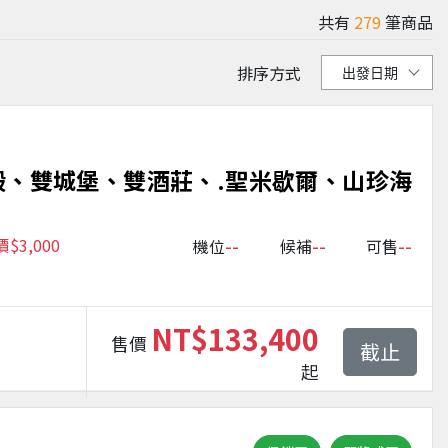
共有
279
筆商品
排序方式
殿、雙城堡、雙酒莊、.聖米歇爾、山珍海
--
--
--
3,000
機位
候補
可售
NT$133,400
售價
截止
起