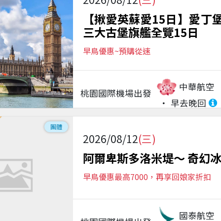
【揪愛英蘇愛15日】愛丁堡
三大古堡旗艦全覽15日
早鳥優惠~預購從速
中華航空
桃園國際機場
出發
早去晚回
團體
2026/08/12
(三)
阿爾卑斯多洛米堤～ 奇幻冰洞
早鳥優惠最高7000，再享回娘家折扣
國泰航空