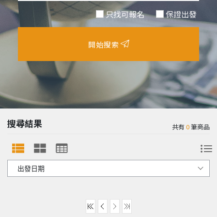
只找可報名
保證出發
開始搜索
搜尋結果
共有
0
筆商品