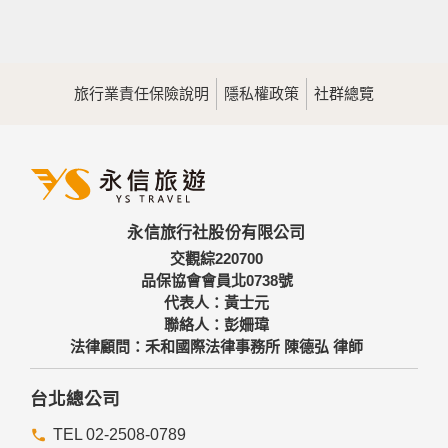
旅行業責任保險說明
隱私權政策
社群總覽
永信旅行社股份有限公司
交觀綜220700
品保協會會員北0738號
代表人：黃士元
聯絡人：彭姍瑋
法律顧問：禾和國際法律事務所 陳德弘 律師
台北總公司
TEL 02-2508-0789