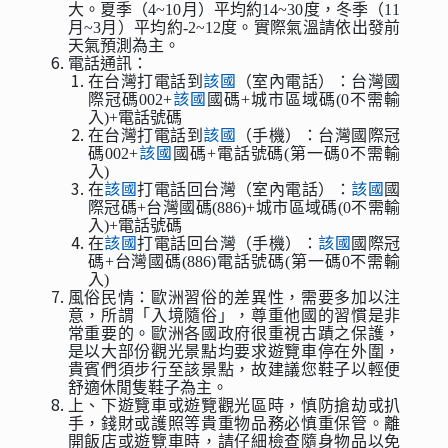
大。夏季（4~10月）平均約14~30度，冬季（11
月~3月）平均約-2~12度。實際氣溫請依出發前
天氣預測為主。
電話通訊：
該國
在台灣打電話到
（室內電話）：台灣國
該國
際冠碼002+
國碼+城市區域碼(0不需輸
入)+電話號碼
該國
在台灣打電話到
（手機）：台灣國際冠
該國
碼002+
國碼+電話號碼(第一碼0不需輸
入)
該國
該國
在
打電話回台灣（室內電話）：
國
際冠碼+台灣國碼(886)+城市區域碼(0不需輸
入)+電話號碼
該國
該國
在
打電話回台灣（手機）：
國際冠
碼+台灣國碼(886)電話號碼(第一碼0不需輸
入)
風俗民情：歐洲習俗的差異性，需要多加以注
意，所謂「入境隨俗」，尊重他國的習慣是非
常重要的。歐洲各國政府很重視古蹟之保護，
是以大部份觀光景點均要求遊覽車停在外圍，
貴賓們須步行至該景點，故建議您鞋子以輕便
舒適休閒隻鞋子為主。
上、下遊覽車或遊覽觀光區時，慎防搶劫或扒
手，錢財或護照等貴重物品務必慎重保管。離
開飯店或遊覽車時，請仔細檢查隨身物品以免