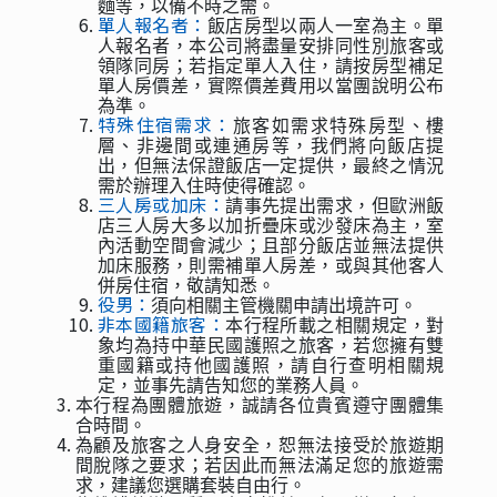
麵等，以備不時之需。
單人報名者：
飯店房型以兩人一室為主。單
人報名者，本公司將盡量安排同性別旅客或
領隊同房；若指定單人入住，請按房型補足
單人房價差，實際價差費用以當團說明公布
為準。
特殊住宿需求：
旅客如需求特殊房型、樓
層、非邊間或連通房等，我們將向飯店提
出，但無法保證飯店一定提供，最終之情況
需於辦理入住時使得確認。
三人房或加床：
請事先提出需求，但歐洲飯
店三人房大多以加折疊床或沙發床為主，室
內活動空間會減少；且部分飯店並無法提供
加床服務，則需補單人房差，或與其他客人
併房住宿，敬請知悉。
役男：
須向相關主管機關申請出境許可。
非本國籍旅客：
本行程所載之相關規定，對
象均為持中華民國護照之旅客，若您擁有雙
重國籍或持他國護照，請自行查明相關規
定，並事先請告知您的業務人員。
本行程為團體旅遊，誠請各位貴賓遵守團體集
合時間。
為顧及旅客之人身安全，恕無法接受於旅遊期
間脫隊之要求；若因此而無法滿足您的旅遊需
求，建議您選購套裝自由行。