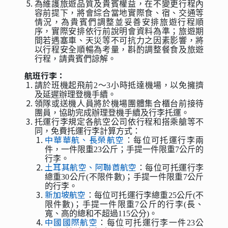
為維護旅遊品質及貴賓權益，在不變更行程內
容前提下，將會綜合當地實際食、宿、交通等
情況，為貴賓們調整並妥善安排旅遊行程順
序，實際安排依行前說明會資料為準；旅遊期
間若遇塞車、天災等不可抗力之因素影響，將
以行程安全順暢為考量，斟酌調整餐食及旅遊
行程，請貴賓們諒解。
航班行李：
請於班機起飛前2～3小時抵達機場，以免擁擠
及延遲辦理登機手續。
領隊或送機人員將於機場團體集合櫃台前接待
團員，協助完成辦理登機手續及行李托運。
托運行李規定各航空公司依行程和搭乘艙等不
同，免費托運行李計算方式：
中華華航、長榮航空
：每位可托運行李兩
件，一件限重23公斤；手提一件限重7公斤的
行李。
土耳其航空、阿聯酋航空
：每位可托運行李
總重30公斤(不限件數)；手提一件限重7公斤
的行李。
新加坡航空
：每位可托運行李總重25公斤(不
限件數)；手提一件限重7公斤的行李(長、
寬、高的總和不超過115公分)。
中國國際航空
：每位可托運行李一件23公