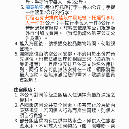
斤、手提行李每人一件5公斤。
國泰航空
:每位可托運行李一件23公斤；手提
一件限重7公斤的行李。
行程若有安排內陸段中段班機，托運行李每
人一件23
公斤；手提行李每人一件8公斤。
若超過規定額度，旅客需依航空公司規定額
外自付加收費用。（實際仍請依航空公司公
告為準）。
進入海關後，請掌握免稅品購物時間，勿耽誤
登機。
團體座位由航空公司安排，不適用於出發前預
先選位，也無法確認座位相關需求（如靠窗、
靠走道等），且座位安排乃依英文姓名依序排
列，同行者有可能無法安排在一起，領隊將盡
最大協助，若無法滿足您的需求，敬請參團貴
賓諒解！
住宿飯店：
本公司對同等級之飯店入住選擇有最終決定之
權利。
各國飯店因公共安全因素，多有禁止於房間內
吸菸規定，若因個人行為而產生罰鍰，則個人
須自行負擔。
部分飯店房內有提供電熱水壺，僅供入住旅客
煮水用，不可放入任何物品（如：咖啡粉、茶