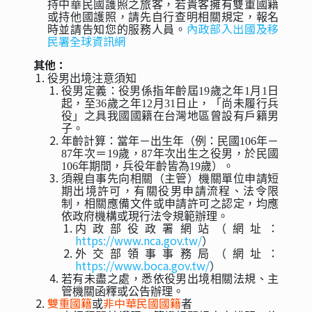
持中華民國護照之旅客，若貴客擁有雙重國籍
或持他國護照，請先自行查明相關規定，報名
內政部入出國及移
時並請告知您的服務人員。
民署全球資訊網
其他：
役男出境注意須知
役男定義：役男係指年齡屆19歲之年1月1日
起，至36歲之年12月31日止，「尚未履行兵
役」之具我國國籍在台灣地區曾設有戶籍男
子。
年齡計算：當年－出生年（例：民國106年－
87年次＝19歲，87年次出生之役男，於民國
106年期間，兵役年齡皆為19歲）。
須親自事先向相關（主管）機關單位申請短
期出境許可，有關役男申請流程、法令限
制，相關應備文件或申請許可之認定，均應
依政府機構或現行法令規範辦理。
内政部役政署網站（網址：
https://www.nca.gov.tw/
）
外交部領事事務局（網址：
https://www.boca.gov.tw/
）
若有未盡之處，悉依役男出境相關法規、主
管機關函釋或公告辦理。
雙重國籍
非中華民國國籍
或
者