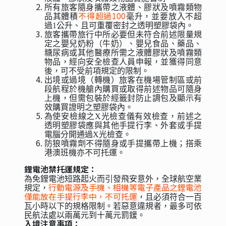
所有旅客隨身攜帶之液體、膠狀及噴霧類物
不得超過100
品其體積
毫升，並要放入不超
過1公升、且可重覆密封之透明塑膠袋內。
旅客攜帶旅行中所必要但未符合前述限量規
定之嬰兒奶粉（牛奶）、嬰兒食品、藥品、
糖尿病或其他醫療所需之液體膠狀及噴霧類
物品，經向安全檢查人員申報，並獲得同意
後，可不受前項規定的限制。
出境或過境（轉機）旅客在機場管制區或前
段航程於機艙內購買或取得前述物品可隨身
上機，但需包裝於經籤封防止調包及顯示有
效購買證明之塑膠袋內。
為使安檢線之X光檢查儀有效檢查，前述之
透明塑膠袋應與其他手提行李、外套或手提
電腦分開通過X光檢查。
防狼噴霧劑不得隨身或手提攜帶上機；搭乘
港澳班機亦不可托運。
鋰電池禁托運規定：
為免鋰電池短路起火而引發飛安意外，全球航空業
行動電源及手機、相機等電子產品之鋰電池
規定，
僅能放在手提行李中，不可托運
，且必須符合一百
瓦小時以下的規格限制。若惡意違規者，最多可依
民航法處以兩萬元到十萬元罰鍰。
入境注意事項：