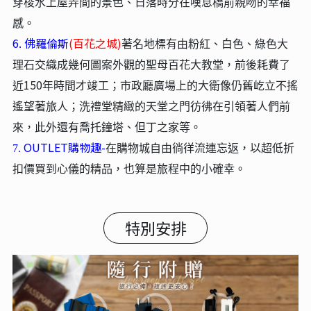
穿梭水上屋弄間的景色、日落時分在嘆息橋前親吻的幸福
感。
6. 佛羅倫斯
(百花之城)
著名地標有由粉紅、白色、綠色大
理石交織成幾何圖案外觀的聖母百花大教堂，前後耗費了
150
近
年時間才竣工；市政廳廣場上的大衛像仍舊屹立不搖
遙望著旅人；洗禮堂精緻的天堂之門彷彿在引領著人們前
來，此外還有喬托鐘塔、但丁之家等。
OUTLET購物趣-
7.
在購物城自由徜徉流連忘返，以超低折
扣價買到心儀的精品，也算是旅程中的小確幸。
特別安排