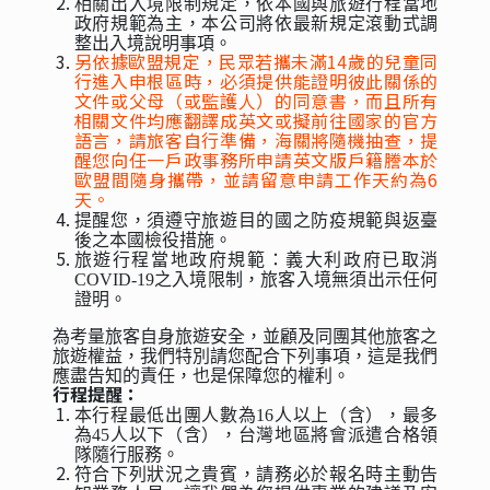
相關出入境限制規定，依本國與旅遊行程當地
政府規範為主，本公司將依最新規定滾動式調
整出入境說明事項。
另依據歐盟規定，民眾若攜未滿14
歲的兒童同
行進入申根區時，必須提供能證明彼此關係的
文件或父母（或監護人）的同意書，而且所有
相關文件均應翻譯成英文或擬前往國家的官方
語言，請旅客自行準備，海關將隨機抽查，提
醒您向任一戶政事務所申請英文版戶籍謄本於
歐盟間隨身攜帶，並請留意申請工作天約為6
天。
提醒您，須遵守旅遊目的國之防疫規範與返臺
後之本國檢役措施。
旅遊行程當地政府規範：義大利政府已取消
COVID-19之入境限制，旅客入境無須出示任何
證明。
為考量旅客自身旅遊安全，並顧及同團其他旅客之
旅遊權益，我們特別請您配合下列事項，這是我們
應盡告知的責任，也是保障您的權利。
行程提醒：
本行程最低出團人數為16人以上（含），最多
為45人以下（含），台灣地區將會派遣合格領
隊隨行服務。
符合下列狀況之貴賓，請務必於報名時主動告