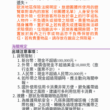
遺失。
歐洲地區保險法規明定，旅遊團體所使用的遊
覽車對車內的旅客（依團體名單）人身安全保
有意外險，但對旅客所存放於車上的行李或私
人物件，不負遺失或損壞之賠償，貴重物品請
隨身攜帶，置於車上若有遺失或遭竊是無法尋
求賠償的。住宿飯店中，若旅客離開房間，對
置放於房內之行李或物品亦不負帶保管的責
任，若有貴重物品，請存放在飯店之保險箱。
海關規定
出境注意事項：
貨幣限制：
新台幣：現金不超過100,000元。
外幣：總價值現金不超過美金10,000元（旅
行支票、匯票不計）。
人民幣：現金不超過人民幣20,000元。
如所帶之現金超過限額時，應主動向海關申
報。
國外使用信用卡消費非常方便，避免攜帶過
多現金之風險，建議可多利用信用卡消費。
液體、膠狀及噴霧類物品限制：
為維護飛航安全，凡搭乘國際線班機（含國
際包機）之出境、轉機及過境旅客所攜帶之
液體、膠狀及噴霧類物品實施管制。