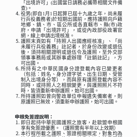
「出境許可」(出國當日請務必攜帶相關文件備
查)。
役男(即自1月1日起算已屆十九歲之年，尚未履
行兵役義務者)於短期出國前，應持護照向戶籍
地鄉、鎮、市、區公所或各直轄市、縣(市)政
府，申請「出境許可」，或從內政部役政署官
網，線上申請出境核准。
護照末頁如有「持照人出國應經核准」、「尚
未履行兵役義務」註記者，於身份改變或退伍
後，須持相關證明或退伍令及護照，至外交部
領事事務局或其辦事處辦理「註銷註記」，方
可出國。
所持有之中華民國身分證登載內容已變更者
（包括：姓名、身分證字號、出生日期、受管
制入出境身分等），而與原有護照登載內容不
同時，或持照人之相貌變更，與護照照片不符
時，皆須重新申辦護照，始可出國。
所持護照如曾向警政單位申報遺失備案者，則
原護照已無效，須重新申辦護照，始可出國。
申根免簽證說明：
即日起持中華民國護照之旅客，赴歐盟申根國
享有免簽證優惠。（護照需有半年以上效期）
本行程所載之護照、簽證相關規定，對象均為