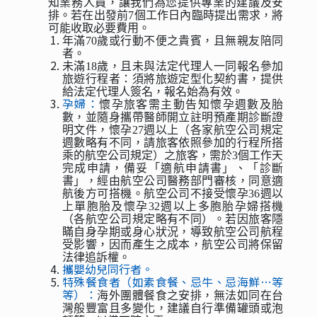
知業務人員，讓我們為您提供專業的建議及安
排。若在出發前7個工作日內臨時提出需求，將
可能收取必要費用。
年滿70歲或行動不便之貴賓，且無親友陪同
者。
未滿18歲，且未與法定代理人一同報名參加
旅遊行程者：須將旅遊定型化契約書，提供
給法定代理人簽名，報名始為有效。
孕婦：
懷孕旅客需主動告知懷孕週數及胎
數，並隨身攜帶醫師開立註明預產期診斷證
明文件，懷孕27週以上（各家航空公司規定
週數略有不同，請旅客依照參加的行程所搭
乘的航空公司規定）之旅客，需於3個工作天
完成申請，備妥「適航申請書」、「診斷
書」，經由航空公司醫務部門審核，同意適
航後方可搭機。航空公司不接受懷孕36週以
上單胞胎及懷孕32週以上多胞胎孕婦搭機
（各航空公司規定略有不同）。若因旅客隱
瞞自身孕期或身心狀況，導致航空公司航程
受影響，因而產生之成本，航空公司將保留
法律追訴權。
攜嬰幼兒同行者。
特殊餐食者（如素食餐、忌牛、忌海鮮…等
等）：
海外團體餐食之安排，無法如同在台
灣般豐富且多變化，建議自行準備罐頭或泡