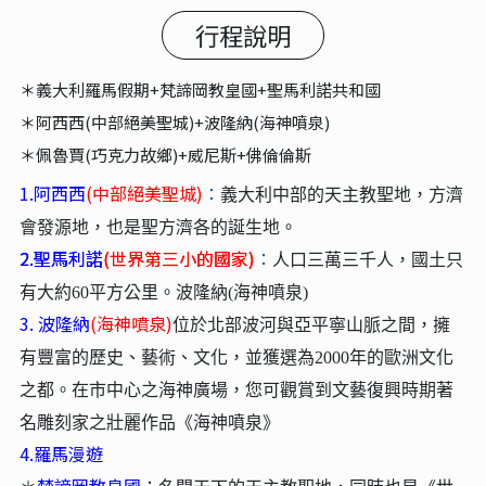
行程說明
義大利羅馬假期+梵諦岡教皇國+聖馬利諾共和國
＊
阿西西(中部絕美聖城)+波隆納(海神噴泉)
＊
佩魯賈(巧克力故鄉)+威尼斯+佛倫倫斯
＊
1.阿西西
(中部絕美聖城)
：
義大利中部的天主教聖地，方濟
會發源地，也是聖方濟各的誕生地。
2.聖馬利諾
(世界第三小的國家)
：
人口三萬三千人，國土只
有大約60平方公里。波隆納(海神噴泉)
3.
波隆納
(海神噴泉)
位於北部波河與亞平寧山脈之間，擁
有豐富的歷史、藝術、文化，並獲選為2000年的歐洲文化
之都。在市中心之海神廣場，您可觀賞到文藝復興時期著
名雕刻家之壯麗作品《海神噴泉》
4.羅馬漫遊