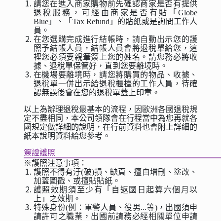
請您在進入商家購物前先確認商家是否有提供
退稅服務，可經由商家是否有貼「Globe
Blue」、「Tax Refund」的貼紙或是詢問工作人
員。
在您選購完成進行結帳時，請自動出示您的護
照予結帳人員，結帳人員會將退稅單給您，這
裡您必須要親筆簽上您的姓名。請您務必將收
據、退稅單保管好，直到您要離境時。
在機場要離境時，請您將購買的物品、收據、
退稅單一併出示給退稅櫃檯的工作人員，待確
認無誤後會在您的退稅單蓋上印章。
以上為辦理退稅最基本的流程，因歐洲各國退稅規
定不盡相同，本公司領隊會在行程當中為您再就各
國規定做詳細的說明，在行前資料也會附上詳細的
紙本說明資料給您參考。
簽證護照
※護照注意事項：
護照不得有汙(破)損、缺頁、擅自增刪、塗改、
加蓋圖戳、或擅貼貼紙。
護照效期須至少有「自返國日起算六個月以
上」之效期。
特殊身份(例：軍警人員、役男...等)，出國須申
請許可之職業，出國前請務必經相關單位申請