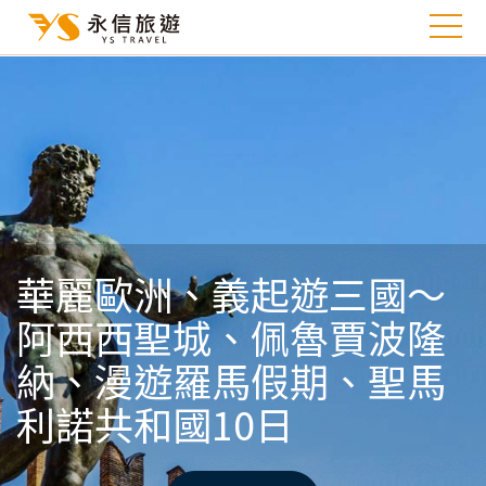
華麗歐洲、義起遊三國～
阿西西聖城、佩魯賈波隆
納、漫遊羅馬假期、聖馬
利諾共和國10日