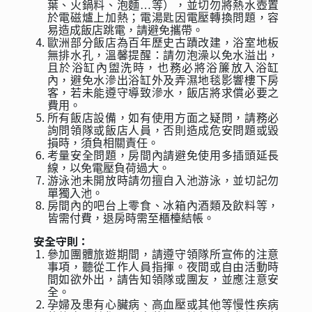
葉、火鍋料、泡麵…等），並切勿將熱水壺置
於電磁爐上加熱；電湯匙因電壓轉換問題，容
易造成飯店跳電，請避免攜帶。
歐洲部分飯店為百年歷史古蹟改建，浴室地板
無排水孔，溫馨提醒：請勿泡澡以免水溢出，
且於浴缸內盥洗時，也務必將浴簾放入浴缸
內，避免水滲出浴缸外及弄濕地毯影響樓下房
客，若未能遵守導致滲水，飯店將求償必要之
費用。
所有飯店設備，如有使用方面之疑問，請務必
詢問領隊或飯店人員，否則造成危安問題或毀
損時，須負相關責任。
考量安全問題，房間內請避免使用多插頭延長
線，以免電壓負荷過大。
游泳池未開放時請勿擅自入池游泳，並切記勿
單獨入池。
房間內的吧台上零食、冰箱內酒類及飲料等，
皆需付費，退房時需至櫃檯結帳。
安全守則：
參加團體旅遊期間，請遵守領隊所宣佈的注意
事項，聽從工作人員指揮。夜間或自由活動時
間如欲外出，請告知領隊或團友，並應注意安
全。
孕婦及患有心臟病、高血壓或其他等慢性疾病