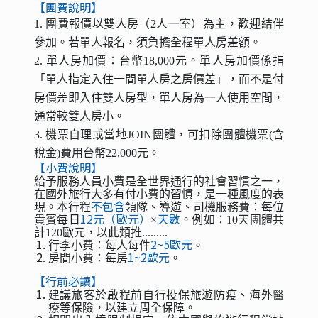
【團費說明】
1. 團費報價以雙人房（2人一室）為主，歡迎結伴
參加。若單人報名，須負擔全程單人房差額。
2. 單人房加價：台幣18,000元。單人房加價係指
「單人指定入住一間單人房之房價差」，而不是付
房價差即入住雙人房型，單人房為一人使用空間，
通常較雙人房小。
3. 機票自理或當地JOIN團體，可扣除團體機票(含
稅金)費用台幣22,000元。
【小費說明】
給予服務人員小費是全世界通行的社會習慣之一，
在國外旅行大多有付小費的習慣，是一種風度的表
不包含
現。本行程
領隊、導遊、司機服務費：每位
12元（歐元）
天數
貴賓每日
×
。例如：10天團體共
計120歐元，以此類推.........
2~5歐元
行李小費：每人每件
。
1~2歐元
房間小費：每房
。
【行前必讀】
建議旅客於啟程前自行投保旅遊防疫、海外醫
療等保險，以建立周全保障。