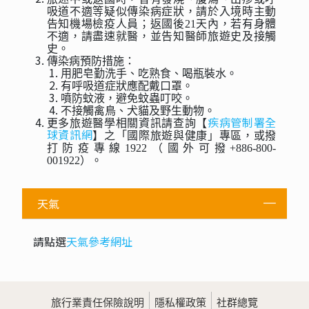
吸道不適等疑似傳染病症狀，請於入境時主動
告知機場檢疫人員；返國後21天內，若有身體
不適，請盡速就醫，並告知醫師旅遊史及接觸
史。
傳染病預防措施：
用肥皂勤洗手、吃熟食、喝瓶裝水。
有呼吸道症狀應配戴口罩。
噴防蚊液，避免蚊蟲叮咬。
不接觸禽鳥、犬貓及野生動物。
疾病管制署全
更多旅遊醫學相關資訊請查詢【
球資訊網
】之「國際旅遊與健康」專區，或撥
打防疫專線1922（國外可撥+886-800-
001922）。
天氣
請點選
天氣參考網址
旅行業責任保險說明
隱私權政策
社群總覽