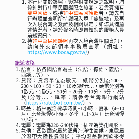
本行程關於護照、簽證相關規定之說明，均
係針對持中華民國護照之旅客，若貴賓擁有
雙重國籍
非中華民國護照
、或持
者，請先自
行辦理並查明所持護照入境「旅遊地」及再
次入境台灣之簽證及相關規定；如您具備前
述情況者，請於報名時即告知您的服務人員
前述資訊。
非中華民國護照
持
再次入境台灣相關資訊，
請向外交部領事事務局查明（網址：
https://www.boca.gov.tw/
）
旅遊攻略
語言：依各國語言為主（法語、德語、義語、
西語…等）。
貨幣：貨幣單位為歐元，紙幣分別為500、
200、100、50、20、10及5歐元…，硬幣分別為
1歐元、2歐元、50分、20分、10分、5分、2分
及1分等….。匯率：請參考台灣銀行網站
https://rate.bot.com.tw/
（
）。
時差：格林威治標準時間+1小時，夏季（4~10
月）比台灣慢6小時，冬季（11~3月）比台灣慢
7小時。
電壓：電壓為220~240伏特，插座為雙孔圓形。
氣候：西歐國家屬於溫帶海洋性氣候，東歐屬
於溫帶大陸性氣溫候；平均溫差較西歐來得