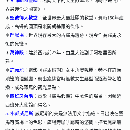
梵諦岡教皇國
＊
：名聞天下的天主教聖地，同時也是《世
界最迷你之國家》。
聖彼得大教堂
＊
：全世界最大最壯麗的教堂，費時150年建
成，高聳的圓頂是米開朗基羅的傑作。
鬥獸場
＊
：世界現存最大的古羅馬遺跡，現今作為羅馬永
恆的象徵。
萬神殿
＊
：建於西元前27年，由屋大維副手阿格里巴所
建。
許願池
＊
：電影《羅馬假期》女主角奧戴麗．赫本在許願
池邊的理髮廳，剪出瘋迷當時無數女生髮型而逐漸聲名遠
播，成為羅馬的觀光景點。
西班牙台階
＊
：電影《羅馬假期》中著名的場景，因鄰近
西班牙大使館而得名。
5. 水都威尼斯-
威尼斯的美是無法用文字描繪。日出映在聖
馬可廣場上的色彩、廣場旁咖啡廳時的悠閒、搭著鳳尾船