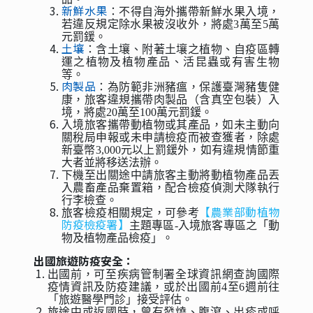
新鮮水果
：不得自海外攜帶新鮮水果入境，
若違反規定除水果被沒收外，將處3萬至5萬
元罰鍰。
土壤
：含土壤、附著土壤之植物、自疫區轉
運之植物及植物產品、活昆蟲或有害生物
等。
肉製品
：為防範非洲豬瘟，保護臺灣豬隻健
康，旅客違規攜帶肉製品（含真空包裝）入
境，將處20萬至100萬元罰鍰。
入境旅客攜帶動植物或其產品，如未主動向
關稅局申報或未申請檢疫而被查獲者，除處
新臺幣3,000元以上罰鍰外，如有違規情節重
大者並將移送法辦。
下機至出關途中請旅客主動將動植物產品丟
入農畜產品棄置箱，配合檢疫偵測犬隊執行
行李檢查。
【農業部動植物
旅客檢疫相關規定，可參考
防疫檢疫署】
主題專區-入境旅客專區之「動
物及植物產品檢疫」。
出國旅遊防疫安全：
出國前，可至疾病管制署全球資訊網查詢國際
疫情資訊及防疫建議，或於出國前4至6週前往
「旅遊醫學門診」接受評估。
旅途中或返國時，曾有發燒、腹瀉、出疹或呼