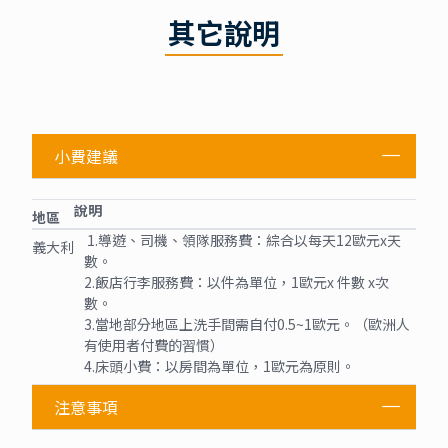
其它說明
小費建議
說明
地區
1.導遊、司機、領隊服務費：綜合以每天12歐元x天
義大利
數。
2.飯店行李服務費：以件為單位，1歐元x 件數 x次
數。
3.當地部分地區上洗手間需自付0.5~1歐元。（歐洲人
有使用者付費的習慣）
4.床頭小費：以房間為單位，1歐元為原則。
注意事項