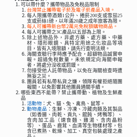
可以帶什麼？攜帶物品及免稅品限制
台灣禁止攜帶電子菸及電子菸產品入境。
每人限攜帶酒類1公升、捲菸200支或雪茄25
支或菸絲1磅，以年滿20歲之成年旅客為限。
每人可攜帶新台幣2萬元免稅額購物商品。
每人可攜帶之3C產品以五部為上限。
除上述物品外，非處方藥、處方藥、中藥
材、隱形眼鏡、具特定用途之化妝品等項
目，皆有入境限額，請先行查明法規。
海關查驗行李時應予配合，超額物品誠實申
報。超過免稅數量，未依規定向海關申報
者，將處分沒收或罰鍰。
勿接受他人託帶物品，以免在海關檢查時遭
無妄之災。
團員若有私帶私貨之嫌，領隊有權拒絕隨團
報關，以免影響其他團員通關手續。
哪些東西不能帶？禁止攜帶動、植物及生鮮產
品
活動物
：犬、貓、兔、禽鳥、鼠等。
動物產品
：生鮮、冷凍、冷藏肉類及其製品
（如香腸、肉乾、貢丸、餛飩、烤鴨等）、
含肉加工品（速食麵、雞湯、含肉晶粉
等）、蛋品、鹿茸、血清等生物樣材等，包
含已煮熟、乾燥、加工、真空包裝處理之產
品。