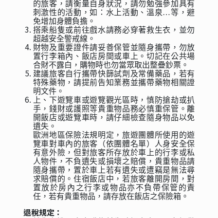
的旅客，請衡量自身狀況，請勿勉強參加具有
刺激性的活動，如：水上活動、溫泉…等，避
免增加身體負擔。
搭乘船隻或前往戲水請務必穿著救生衣，並勿
超越安全警戒線。
財物及重要證件請妥善保管並隨身攜帶，勿放
置行李箱內、飯店房間或車上。切記在公共場
合財不露白，購物時也勿當眾取出整疊鈔票。
建議旅客自行攜帶快篩試劑及常備藥品，若有
特殊藥物，請提前告知業務並攜帶藥物相關證
明文件。
上、下遊覽車或遊覽觀光區時，慎防搶劫或扒
手，錢財或護照等貴重物品務必慎重保管。離
開飯店或遊覽車時，請仔細檢查隨身物品以免
遺失。
歐洲地區保險法規明定，旅遊團體所使用的遊
覽車對車內的旅客（依團體名單）人身安全保
有意外險，但對旅客所存放於車上的行李或私
人物件，不負遺失或損壞之賠償，貴重物品請
隨身攜帶，置於車上若有遺失或遭竊是無法尋
求賠償的。住宿飯店中，若旅客離開房間，對
置放於房內之行李或物品亦不負帶保管的責
任，若有貴重物品，請存放在飯店之保險箱。
退稅規定：