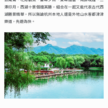
綠野仙蹤～青山湖水上森林公園(遊船)
青山湖水上森林公園以湖泊與人工林相互融合的獨特景觀
聞名。園內林木參天，成片杉樹倒映在清澈湖水中，形成
水陸相間的天然畫卷，被譽為“江南小九寨”。乘船暢遊
湖面，可近距離觀賞水上森林的奇特景象，陽光灑落在水
波間，映照出靜謐幽深的氛圍。四季皆有不同風情，春日
嫩綠、夏季碧波盪漾、秋時紅葉交織、冬來薄霧籠罩，皆