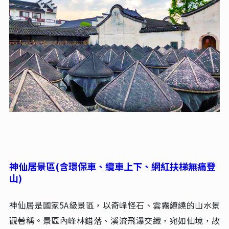
神仙居景區(含環保車、纜車上下、網紅扶梯無痛登
山)
神仙居是國家
5A
級景區，以奇峰怪石、雲霧繚繞的山水景
觀著稱。景區內峰林錯落、溪流飛瀑交織，宛如仙境，故