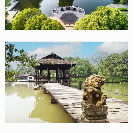
地。故居保留了南宋時期的建築風格，展示了濟公的生平
【赭溪老街】‌
事蹟和民俗文化。
-一條融合了千年歷史與現
代活力的文化街區。白天可以欣賞江南古建築和非遺民
俗，夜晚則有燈光秀、戲曲 LIVE 和美食名酒。