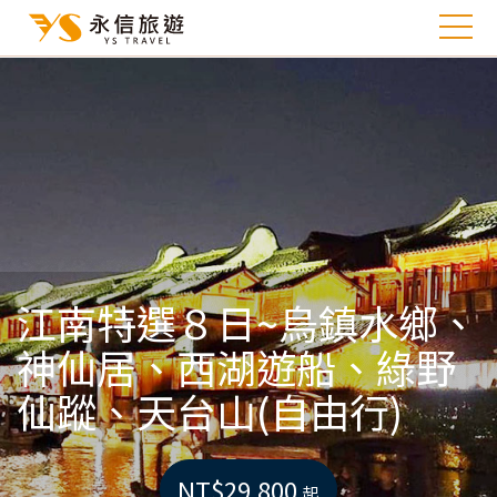
江南特選８日~烏鎮水鄉、
神仙居、西湖遊船、綠野
仙蹤、天台山(自由行)
NT$29,800
起