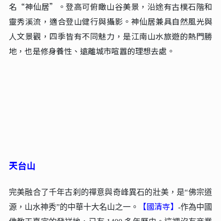
名“神仙居”。登高可俯瞰山谷美景，沿途有古樸石階和
靈秀溪流，適合登山健行與攝影。神仙居兼具自然風光與
人文景觀，四季皆有不同魅力，是江南山水旅遊的熱門勝
地，也是修身養性、遠離城市喧囂的理想去處。