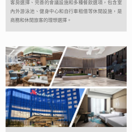
當地五星(2025年開業)寧波南苑望海酒店
飯店擁有338間舒適客房、1000㎡無柱宴會廳及多個
沙龍廳，滿足高端會議與宴請需求。飯店深度融入鎮
海商幫文化與在地風情，以“書香文化”為脈絡，打
造鎮瀾軒餐廳、雲頂餐廳及文化主題包廂，呈現沉浸
式美食場景。25層空中會客廳定期舉辦書畫沙龍，營
造“墨韻春藏”體驗，傳承地方文脈。康體中心配備
恆溫泳池、健身房及SPA。