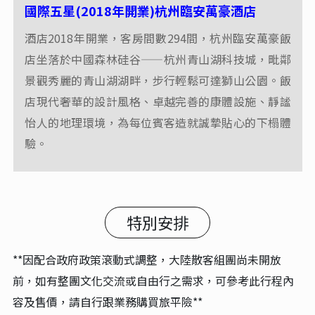
國際五星(2023年開業)紹興上虞萬豪酒店
2023年開業，坐落於紹興市上虞區核心地段，交通便
利，臨近商業中心與主要景點。酒店設計融合現代時
尚與江南水鄉的優雅韻味，提供舒適寬敞的客房與高
品質設施。館內配備中西餐廳，供應多樣化美食，並
設有健身中心、室內泳池及會議宴會空間，滿足商務
與休閒需求。憑藉萬豪國際的專業服務標準，賓客在
此可盡享舒適體驗與貼心款待，是旅行與度假的理想
下榻之選。