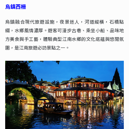
烏鎮西柵
烏鎮融合現代旅遊設施，夜景迷人，河道縱橫，石橋點
綴，水鄉風情濃厚。遊客可漫步古巷、乘坐小船、品味地
方美食與手工藝，體驗典型江南水鄉的文化底蘊與悠閒氛
圍，是江南旅遊必訪景點之一。