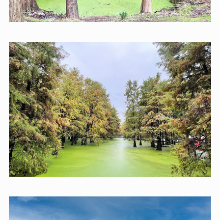
的書法意境，感受翰墨飄香的氛圍。最後走進
【倉橋直街
歷史街區】
，青石板路與古建築錯落有致，兩旁商鋪林
立，最能展現紹興市井生活與古韻風情。