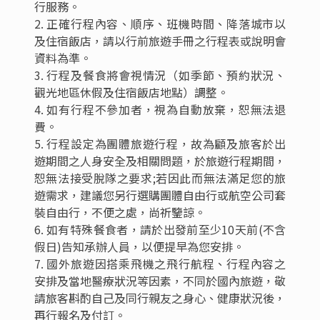
其它說明
額外加價
1
單人房差
NT$8,500
否
否