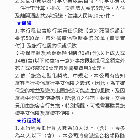
酒店2018年開業，客房間數294間，杭州臨安萬豪飯
店坐落於中國森林硅谷——杭州青山湖科技城，毗鄰
景觀秀麗的青山湖湖畔，步行輕鬆可達獅山公園。飯
店現代奢華的設計風格、卓越完善的康體設施、靜謐
怡人的地理環境，為每位賓客造就誠摯貼心的下榻體
驗。
特別安排
**因配合政府政策滾動式調整，大陸散客組團尚未開放
前，如有整團文化交流或自由行之需求，可參考此行程內
容及售價，請自行跟業務購買旅平險**
**無購物、無自費(車上推薦當地特產) ，每人每天一瓶礦
泉水**