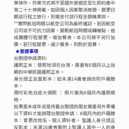
當地準五星(2011年開業)烏鎮枕水度假酒店
2011年開業，客房數共345間。烏鎮枕水度假飯店擁
有各式精緻客房，空間開闊，陽光充足。室外綠意盎
然，室內古樸典雅；雅緻客房內施設備齊全。便捷舒
適的環境，經濟實惠的價位，是您來烏鎮旅行的理想
居住選擇。
國際五星(2017年開業)蘇州太湖萬豪酒店
蘇州太湖萬豪酒店是一間位於太湖之濱的豪華飯店，
以其優越的湖景和便利的地理位置著稱，提供多樣的
客房選擇、完善的會議設施和多種餐飲選項，包含室
內外游泳池、健身中心和自行車租借等休閒設施，是