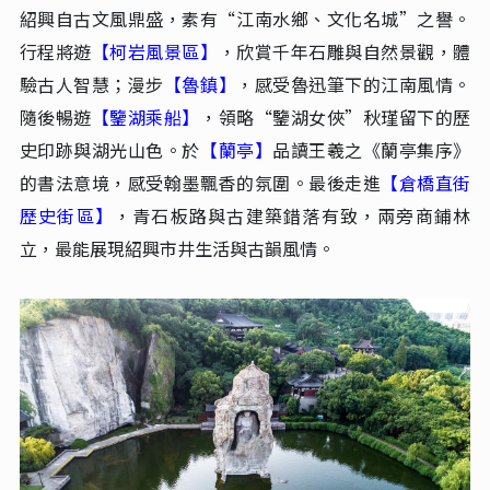
天台山
完美融合了千年古刹的禪意與奇峰異石的壯美，是“佛宗道
【國清寺】
源，山水神秀”的中華十大名山之一。
-‌作為中國
佛教天臺宗的發祥地，已有 1400 多年歷史。這裡沒有商業
化的喧囂，只有古樸的黃牆、千年的隋梅和隋塔，以及寺
【濟公故居】‌
前清澈的溪流。
-是“活佛”濟公李修緣的出生