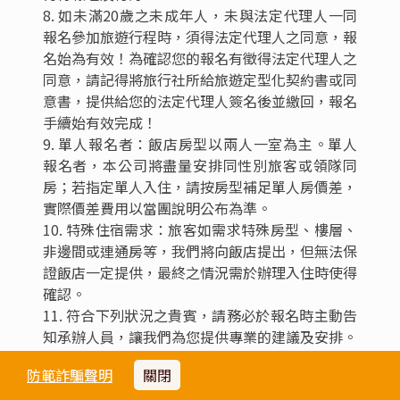
否
注意事項
※(投保年齡及承保保額限制:70歲(含)以上成人或
14歲(含)以下幼童每一意外事故限制投保金額意外
死亡或殘廢200萬元意外醫療費用3萬元。)
**如遇航空公司冬、夏令航班時間更新時，實際航
班時間，請以說明會資料為主**
**航空公司隨時會有提前開票通知，報名付訂時，
敬請提供正確護照英文姓名以利開票**
**團體機票一經開出則無法辦理退票，故若旅客取
消時，訂金將無法退回，且機票一經開立則無退票
價值，且無法辦理退票**
**如參加包銷班機行程，則依包銷班機航空公司作
業條件，作業方式將不受國外旅遊定型化契約書中
防範詐騙聲明
關閉
第二十七條規範，如因個人因素取消旅遊、變更日