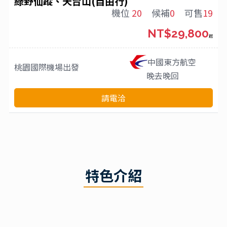
綠野仙蹤、天台山(自由行)
機位
20
候補
0
可售
19
NT$29,800
起
中國東方航空
桃園國際機場
出發
晚去晚回
請電洽
特色介紹