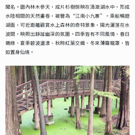
紹興
紹興自古文風鼎盛，素有“江南水鄉、文化名城”之譽。
行程將遊
【柯岩風景區】
，欣賞千年石雕與自然景觀，體
驗古人智慧；漫步
【魯鎮】
，感受魯迅筆下的江南風情。
隨後暢遊
【鑒湖乘船】
，領略“鑒湖女俠”秋瑾留下的歷
史印跡與湖光山色。於
【蘭亭】
品讀王羲之《蘭亭集序》