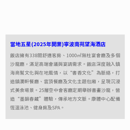
西湖遊船賞景
西湖十景形成於南宋時期，基本圍繞西湖分佈，有的就位
於湖上。蘇堤春曉、曲苑風荷、平湖秋月、斷橋殘雪、柳
浪聞鶯、花港觀魚、雷峰夕照、雙峰插雲、南屏晚鐘、三
潭印月，西湖十景個擅其勝，組合在一起又能代表古代西
湖勝景精華，所以無論杭州本地人還是外地山水客都津津
樂道，先遊為快。