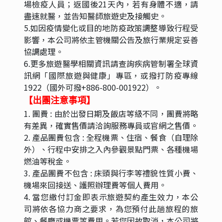
場檢疫人員；返國後21天內，若有身體不適，請
盡速就醫，並告知醫師旅遊史及接觸史。
5.如因疫情變化或目的地防疫政策調整導致行程受
影響，本公司將依主管機關公告及旅行業規定妥善
協調處理。
6.更多旅遊醫學相關資訊請查詢疾病管制署全球資
訊網「國際旅遊與健康」專區，或撥打防疫專線
1922（國外可撥+886-800-001922）。
【出團注意事項】
1. 團費 : 由於出發日期及飯店等級不同，團費將略
有差異，確實售價請洽詢服務專員或官網之售價。
2. 產品團費包含 : 全程機票、住宿、餐食（自理除
外）、行程中安排之入內參觀景點門票、各種機場
燃油等稅金。
3. 產品團費不包含 : 床頭與行李等禮貌性質小費、
機場來回接送、護照辦理費等個人費用。
4. 當您繳付訂金即表示旅遊契約產生效力，本公
司將依各協力商之要求，為您預付此趟旅程的旅
館、餐廳或機票等費用。若您因故取消，本公司將