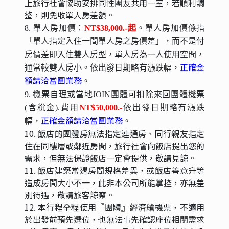
上旅行社會協助安排同性團友共用一室，若順利調
整，則免收單人房差額。
8. 單人房加價：
NT$38,000.-起
。單人房加價係指
「單人指定入住一間單人房之房價差」，而不是付
房價差即入住雙人房型，單人房為一人使用空間，
正確金
通常較雙人房小。依出發日期略有漲跌幅，
額請洽當團業務
。
9. 機票自理或當地JOIN團體可扣除來回團體機票
(含稅金).費用
NT$50,000.-
依出發日期略有漲跌
正確金額請洽當團業務
幅，
。
10. 飯店的團體房無法指定連通房、同行親友指定
住在同樓層或鄰近房間，旅行社會向飯店提出您的
需求，但無法保證飯店一定會提供，敬請見諒。
11. 飯店建築常遇房間規格差異，或飯店善意升等
造成房間大小不一，此非本公司所能掌控，亦無差
別待遇，敬請旅客諒察。
12. 本行程全程使用『團體』經濟艙機票，不適用
於出發前預先選位，也無法事先確認座位相關需求