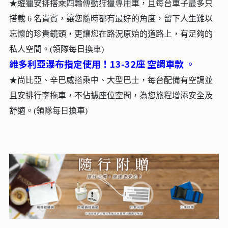
★遊獵安排搭乘四輪傳動狩獵專用車，且每台車子最多只
搭載 6 名貴賓，讓您隨時都有最好的角度，留下人生難以
忘懷的珍貴鏡頭，更讓您在路況原始的道路上，有足夠的
私人空間。(領隊每日換車)
維多利亞瀑布指定使用！13-32座 空調車款 。
★尚比亞、辛巴威搭乘中、大型巴士，每台配備有
空調並
且安排行李拖車，不佔據座位空間，為您旅程增添安全及
舒適。(領隊每日換車)