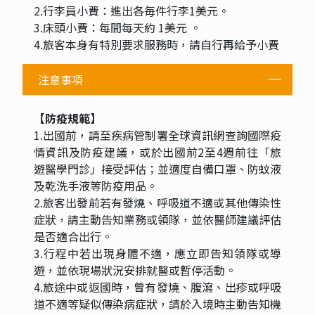
2.行李員小費：進出各毎件行李1美元。
3.床頭小費：每間每天約 1美元 。
4.旅客本身有特別要求服務時，請自行再給予小費
注意事項
【防疫規範】
1.出國前，請至疾病管制署全球資訊網查詢國際疫
情資訊及防疫建議，或於出國前2至4週前往「旅
遊醫學門診」接受評估；並適度自備口罩、防蚊液
及乾洗手液等防疫用品。
2.旅客出發前若有發燒、呼吸道不適或其他傳染性
症狀，請主動告知業務或領隊，並依醫師建議評估
是否適合出行。
3.行程中若出現身體不適，應立即告知領隊或導
遊，並依現場狀況安排就醫或暫停活動。
4.旅途中或返國時，曾有發燒、腹瀉、出疹或呼吸
道不適等疑似傳染病症狀，請於入境時主動告知機