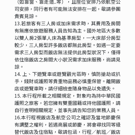
（如靠窗、靠走道..等），且座位安排乃依航空公
司安排，同行者有可能無法安排在一起，敬請參團
貴賓見諒。
13.若旅客有三人房或加床需求時，其費用及房間
有無應依旅遊服務人員告知為主。國外地區大多數
以雙人房2張單人床為基準房型，一大床部分房型
較少，三人房型許多飯店都無此房型。如遇一定要
需求三人房型而飯店無法提供此房型狀況下，僅得
依住宿飯店之房間大小狀況需求加床服務，尚請見
諒。
14. 上、下遊覽車或遊覽觀光區時，慎防搶劫或扒
手，錢財或護照等貴重物品務必慎重保管。離開飯
店或遊覽車時，請仔細檢查隨身物品以免遺失。
15.
本行程所載之相關規定，對象均為持中華民國
護照之旅客，若您擁有雙重國籍或持他國護照，請
自行查明相關規定，並事先請告知您的業務人員。
16.本行程視飯店及航空公司之確認及當地節慶保
有調整之權利，若遇商展或節慶，將會尋找同等級
替代飯店及住宿點，敬請包涵，行程／航班／飯店