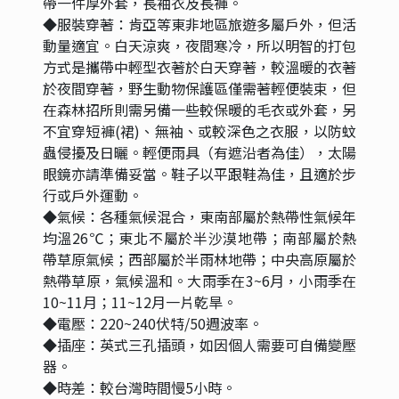
帶一件厚外套，長袖衣及長褲。
◆服裝穿著：肯亞等東非地區旅遊多屬戶外，但活
動量適宜。白天涼爽，夜間寒冷，所以明智的打包
方式是攜帶中輕型衣著於白天穿著，較溫暖的衣著
於夜間穿著，野生動物保護區僅需著輕便裝束，但
在森林招所則需另備一些較保暖的毛衣或外套，另
不宜穿短褲(裙)、無袖、或較深色之衣服，以防蚊
蟲侵擾及日曬。輕便雨具（有遮沿者為佳），太陽
眼鏡亦請準備妥當。鞋子以平跟鞋為佳，且適於步
行或戶外運動。
◆氣候：各種氣候混合，東南部屬於熱帶性氣候年
均溫26℃；東北不屬於半沙漠地帶；南部屬於熱
帶草原氣候；西部屬於半雨林地帶；中央高原屬於
熱帶草原，氣候溫和。大雨季在3~6月，小雨季在
10~11月；11~12月一片乾旱。
◆電壓：220~240伏特/50週波率。
◆插座：英式三孔插頭，如因個人需要可自備變壓
器。
◆時差：較台灣時間慢5小時。