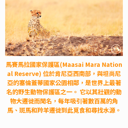
馬賽馬拉國家保護區(Maasai Mara Nation
al Reserve) 位於肯尼亞西南部，與坦尚尼
亞的塞倫蓋蒂國家公園相鄰，是世界上最著
名的野生動物保護區之一。 它以其壯觀的動
物大遷徙而聞名，每年吸引著數百萬的角
馬、斑馬和羚羊遷徙到此覓食和尋找水源。