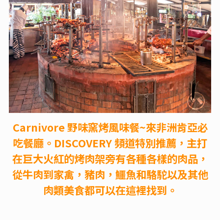
Carnivore 野味窯烤風味餐~來非洲肯亞必
吃餐廳。DISCOVERY 頻道特別推薦，主打
在巨大火紅的烤肉架旁有各種各樣的肉品，
從牛肉到家禽，豬肉，鱷魚和駱駝以及其他
肉類美食都可以在這裡找到。