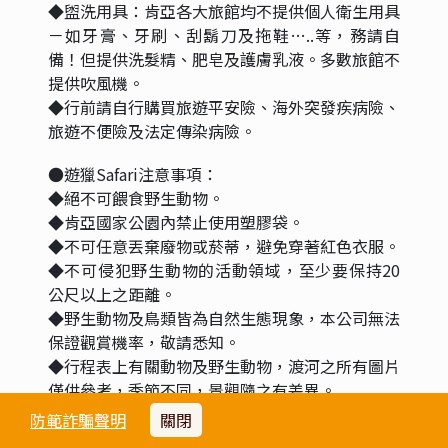
◆盥洗用具：肯亞各大旅館均不提供個人衛生用具
－如牙膏、牙刷、刮鬍刀及拖鞋…..等，務請自
備！但提供洗髮精、肥皂及護膚乳液。多數旅館不
提供吹風機。
◆行前請自行購買旅遊平安險、海外突發疾病險、
旅遊不便險及法定傳染病險。
●遊獵Safari注意事項：
◆絕不可餵食野生動物。
◆肯亞國家公園內禁止使用塑膠袋。
◆不可任意丟棄廢物或菸蒂，避免穿著紅色衣服。
◆不可侵犯野生動物的活動領域，至少要保持20
公尺以上之距離。
◆野生動物及鳥類皆為自然生態現象，本公司無法
保證觀賞機率，敬請悉知。
◆行程表上有關動物及野生動物，渡河之所有圖片
僅供參考，季節不同，景觀隨之有差異。
◆請遵守飯店安全規定及宵禁時間，夜間不可遊走
防範詐騙聲明
關閉
戶外，野生動物具有攻擊性，敬請注意自身安全。