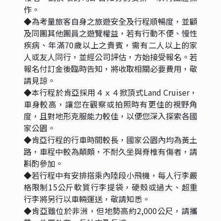
作。
◆為考量旅客自身之旅遊安全及行程順暢度，並顧
及同團其他團員之遊覽權益，若有行動不便、慢性
疾病、年滿70歲以上之貴賓，需有二人以上的家
人或友人同行，並經公司評估，方始接受報名。若
報名付訂金後臨時告知，將收取相關必要費用，敬
請見諒。
◆本行程於肯亞採用４ｘ４掀頂式Land Cruiser，
車身較高，讓您在觀察或拍照時有更佳的視野角
度，且對地形克服能力較佳，以便您深入探索各國
家公園。
◆肯亞行程的行車時間較長，國家公園內均為黃土
路，車程中較為顛頗，不耐久坐與脊椎有傷者，請
斟酌參加。
◆若行程中有安排搭乘內陸段小飛機，每人行李嚴
格限制15公斤軟質行李提袋，硬殼或過大、超重
行李將另行以車輛運送，敬請知悉。
◆肯亞雖位於非洲，但地勢高約2,000公尺，請攜