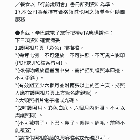
／餐食以「行前說明會」書冊所列資料為準。
17.本公司將派持有合格領隊執照之領隊全程隨團
服務
●肯亞、辛巴威電子旅行授權eTA應備證件：
下三項資料確實備妥
1.護照相片頁「彩色」掃描檔。
*(需等比例，不可縮放，不可拍照，不可黑白影印
(PDF或JPG檔案皆可) 。
*(掃描時請放置畫面中央，需掃描到護照本四邊，
不可歪斜 ) 。
*(有效期至少六個月並附兩張以上的空白頁，持照
人應在護照相片頁上方簽名處親簽) 。
2.大頭照相片電子檔或光碟。
*(2吋護照用、彩色白底、六個月內近照、不可以
與護照同) 。
*(不可戴帽子，下巴、鼻子、眼睛、眉毛、前額不
能覆蓋)。
*(請提供照相館給的原始檔案或光碟即可)。