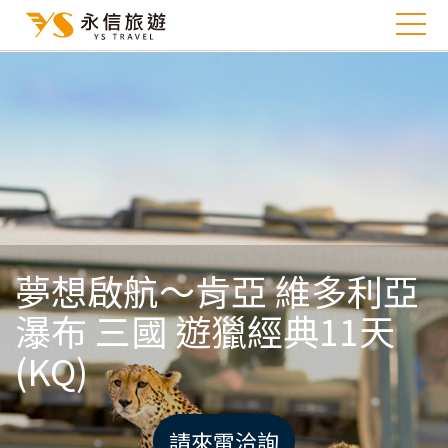
夢想啟航～肯亞 維多利亞
瀑布 三國 遊獵經典11天
(KQ)
請來電洽詢