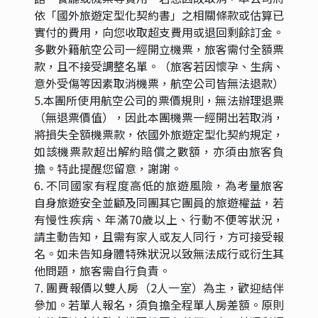
依「國外旅遊定型化契約書」之相關條款或估算已
實付的費用，向您收取超支費用或退回剩餘訂金。
多數外籍航空公司一經開立機票，旅客需付全額票
款，且不接受調整名單。（旅客若因懷孕、生病、
意外受傷等因素取消機票，航空公司皆無法退款）
5.本團所使用航空公司的票價規則，無法辦理退票
（無退票價值），因此本團機票一經開出若取消，
將損失全額機票款，依國外旅遊定型化契約規定，
如該機票款超出解約賠償之數額，亦須由旅客負
擔。特此提醒您留意，謝謝。
6. 不同國家有程度高低的旅遊風險，為考量旅客
自身旅遊安全並顧及同團其它團員的旅遊權益，若
有慢性疾病、年滿70歲以上、行動不便等狀況，
請主動告知，且需有家人或友人同行，方可接受報
名。如未告知身體特殊狀況以致無法成行或衍生其
他問題，旅客需自行負責。
7. 團費報價以雙人房（2人一室）為主，歡迎結伴
參加。若單人報名，須負擔全程單人房差額。原則