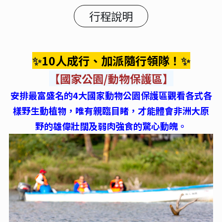
行程說明
✨
10人成行、加派隨行領隊！
✨
【國家公園/動物保護區】
安排最富盛名的4大國家動物公園保護區觀看各
式各
樣野生動植物，唯有親臨目睹，才能體會非洲大原
野的雄偉壯闊及弱肉強食的驚心動魄。