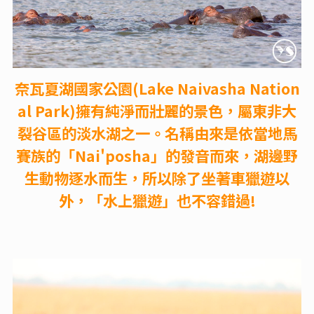
奈瓦夏湖國家公園(Lake Naivasha Nation
al Park)擁有純淨而壯麗的景色，屬東非大
裂谷區的淡水湖之一。名稱由來是依當地馬
賽族的「Nai'posha」的發音而來，湖邊野
生動物逐水而生，所以除了坐著車獵遊以
外，「水上獵遊」也不容錯過!