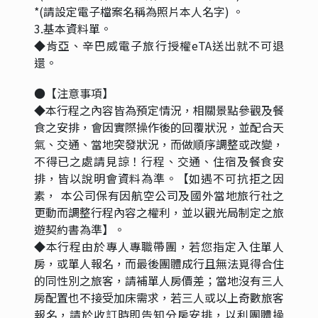
*(請設定電子檔案名稱為照片本人名字) 。
3.基本資料單。
◆肯亞、辛巴威電子旅行授權eTA送出就不可退
還。
●【注意事項】
◆本行程之內容皆為預定情況，相關景點參觀及餐
食之安排，會因實際操作後的回覆狀況，並配合天
氣、交通、當地突發狀況，而做順序調整或改變，
不得已之處請見諒！行程、交通、住宿及餐食安
排，皆以說明會資料為準。【如遇不可抗拒之因
素， 本公司保有因航空公司及國外當地旅行社之
更動而調整行程內容之權利，並以觀光局制定之旅
遊契約書為準】。
◆本行程由於專人專職帶團，若您指定入住單人
房，或單人報名，而最後團體成行且無法覓得合住
的同性別之旅客，請補單人房價差；當地沒有三人
房配置也不接受加床需求，若三人或以上奇數旅客
報名，請於收訂時即告知分房安排，以利團體操