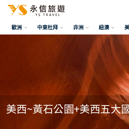
歐洲
中東杜拜
非洲
紐澳
美西~黃石公園+美西五大國