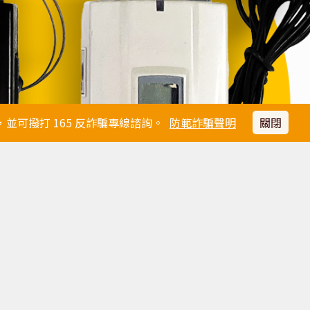
可撥打 165 反詐騙專線諮詢。
防範詐騙聲明
關閉