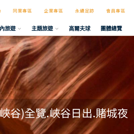
動
同業專區
企業專區
永續足跡
會員專區
內旅遊
主題旅遊
高爾夫球
團體總覽
峽谷)全覽.峽谷日出.賭城夜