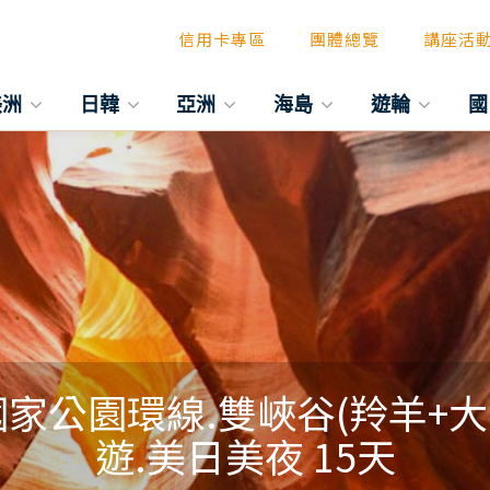
信用卡專區
團體總覽
講座活
美洲
日韓
亞洲
海島
遊輪
國
家公園環線.雙峽谷(羚羊+大
遊.美日美夜 15天