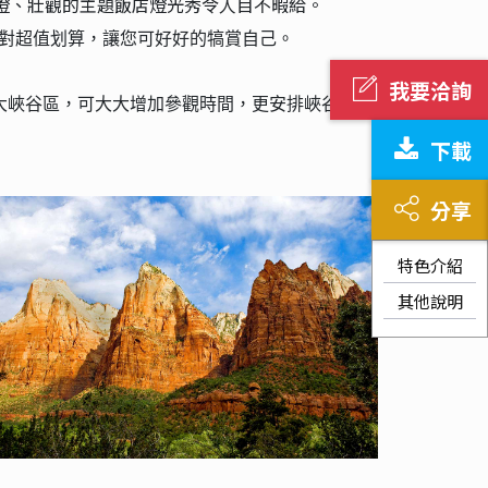
燈、
壯觀
的
主題
飯店
燈光
秀
令人
目不暇給
。
都絕對超值划算，讓您可好好的犒賞自己。
我要洽詢
大峽谷區，可大大增加參觀時間，更安排峽谷日出
下載
分享
特色介紹
其他說明