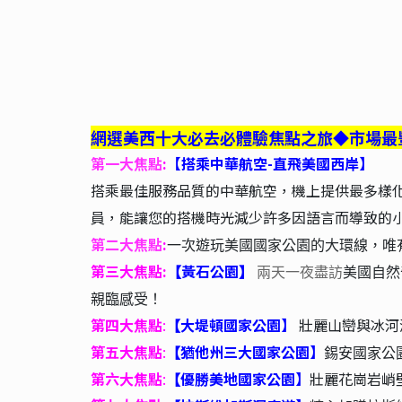
網選美西十大必去必體驗焦點之旅◆市場最
第一大焦點
:
【搭乘中華航空-直飛美國西岸】
搭乘最佳服務品質的中華航空，機上提供最多樣
員，能讓您的搭機時光減少許多因語言而導致的
第二大焦點
:
一次遊玩美國國家公園的大環線，唯
第三大焦點:
黃石公園
【
】
兩天一夜盡訪
美國自然
親臨感受！
第四大焦點
:
大堤頓國家公園】
壯麗山巒與冰河
【
第五大焦點
:
猶他州三大國家公園】
【
錫安國家公
第六大焦點
:
優勝美地國家公園】
壯麗
花崗岩
峭
【