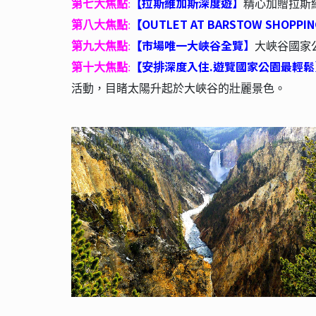
拉斯維加斯深度遊】
第七大焦點
:
【
精心加贈拉斯
OUTLET AT BARSTOW SHOPPIN
第八大焦點
:
【
市場唯一大峽谷全覽
】
第九大焦點
:
【
大峽谷國家
深度入住.遊覽國家公園最輕鬆
第十大焦點
:
【安排
活動，目睹太陽升起於大峽谷的壯麗景色。