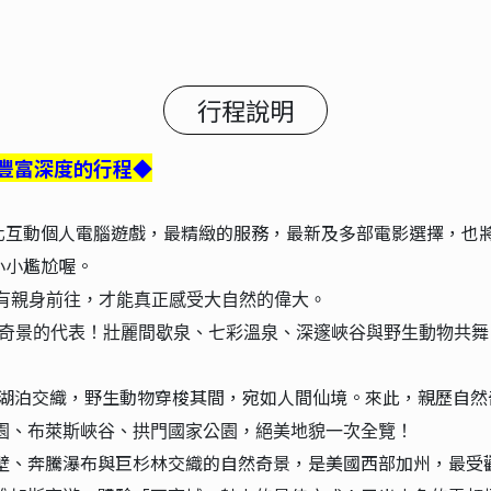
行程說明
豐富深度的行程◆
化互動個人電腦遊戲，最精緻的服務，最新及多部電影選擇，也
小小尷尬喔。
有親身前往，才能真正感受大自然的偉大。
奇景的代表！壯麗間歇泉、七彩溫泉、深邃峽谷與野生動物共舞
湖泊交織，野生動物穿梭其間，宛如人間仙境。來此，親歷自然
園、布萊斯峽谷、拱門國家公園，絕美地貌一次全覽！
壁、
奔騰
瀑布
與
巨
杉林
交織
的
自然
奇景，是美國西部加州，最受