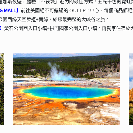
，
體驗「
不夜城」
魅力
的
最佳
方式！
五光十色
的
霓虹
維加斯夜遊
G MALL
】
前往美國絕不可錯過的 OULLET 中心，每個商品
公園西緣天空步道+南緣，給您最完整的大峽谷之旅。
】
黃石公園西入口小鎮+拱門國家公園入口小鎮。再獨家住宿於