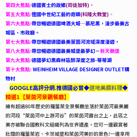
第四大焦點:
德國賓士的故鄉
(司徒加特
)
。
第五大焦點:
徳國中世紀工藝的奇蹟
(科隆大教堂
)
。
第六大焦點:
帶您暢遊德國啤酒大城─慕尼黑，漫步最美古
城區、市政廳。
第七大焦點:
帶您暢遊德國最美萊茵河流域深度漫遊，
第八大焦點:
帶您暢遊德國最美城堡最夢幻－
新天鵝堡
第九大焦點:
德國夢幻黑森林區醉深度之旅-蒂蒂湖
第十大焦點:
WEINHEIM VILLAGE DESIGNER OUTLET
購
物村
GOOGLE高評分網.推德國必嘗
◆
道地美饌料理
◆
精選1【萊茵河景觀餐廳】
擁有超過80年歷史的羅蕾萊全景餐廳坐落於萊茵河最美麗
的河段“萊茵河中上游河谷”的萊茵河露台之上，此區之
美亦被聯合國教科文組織列為世界遺產。您可一邊觀賞著
壯闊的羅蕾萊岩、卡茨城堡和萊茵河美妙的景色!一邊享用