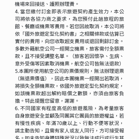
機場來回接送、護照辦理費。
4. 當您繳付訂金即表示旅遊契約產生效力，本公
司將依各協力商之要求，為您預付此趟旅程的旅
館、餐廳或機票等費用。若您因故取消，本公司將
依「國外旅遊定型化契約書」之相關條款或估算已
實付的費用，向您收取超支費用或退回剩餘訂金。
多數外籍航空公司一經開立機票，旅客需付全額票
款，且不接受調整名單。（旅客若因懷孕、生病、
意外受傷等因素取消機票，航空公司皆無法退款）
5.本團所使用航空公司的票價規則，無法辦理退票
（無退票價值），因此本團機票一經開出若取消，
將損失全額機票款，依國外旅遊定型化契約規定，
如該機票款超出解約賠償之數額，亦須由旅客負
擔。特此提醒您留意，謝謝。
6. 不同國家有程度高低的旅遊風險，為考量旅客
自身旅遊安全並顧及同團其它團員的旅遊權益，若
有慢性疾病、年滿70歲以上、行動不便等狀況，
請主動告知，且需有家人或友人同行，方可接受報
名。如未告知身體特殊狀況以致無法成行或衍生其