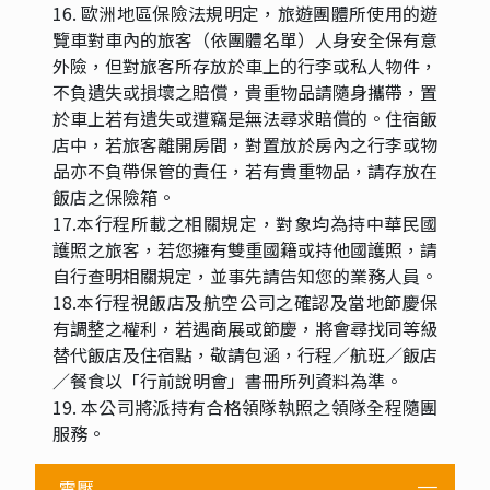
16. 歐洲地區保險法規明定，旅遊團體所使用的遊
覽車對車內的旅客（依團體名單）人身安全保有意
外險，但對旅客所存放於車上的行李或私人物件，
不負遺失或損壞之賠償，貴重物品請隨身攜帶，置
於車上若有遺失或遭竊是無法尋求賠償的。住宿飯
店中，若旅客離開房間，對置放於房內之行李或物
品亦不負帶保管的責任，若有貴重物品，請存放在
飯店之保險箱。
17.本行程所載之相關規定，對象均為持中華民國
護照之旅客，若您擁有雙重國籍或持他國護照，請
自行查明相關規定，並事先請告知您的業務人員。
18.本行程視飯店及航空公司之確認及當地節慶保
有調整之權利，若遇商展或節慶，將會尋找同等級
替代飯店及住宿點，敬請包涵，行程／航班／飯店
／餐食以「行前說明會」書冊所列資料為準。
19. 本公司將派持有合格領隊執照之領隊全程隨團
服務。
電壓