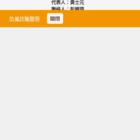
代表人：黃士元
聯絡人：彭姍瑋
法律顧問：禾和國際法律事務所 陳德弘 律師
防範詐騙聲明
關閉
台北總公司
TEL 02-2508-0789
FAX 02-2521-8979
service@ystravel.com.tw
台北市中山區松江路220號4樓之1
桃園分公司
TEL 03-286-3899
FAX 03-216-1399
桃園市桃園區大興西路二段198號
台中分公司