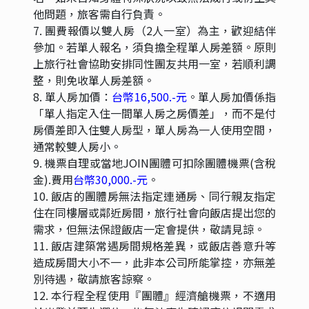
他問題，旅客需自行負責。
7. 團費報價以雙人房（2人一室）為主，歡迎結伴
參加。若單人報名，須負擔全程單人房差額。原則
上旅行社會協助安排同性團友共用一室，若順利調
整，則免收單人房差額。
8. 單人房加價：
台幣16,500.-元
。單人房加價係指
「單人指定入住一間單人房之房價差」，而不是付
房價差即入住雙人房型，單人房為一人使用空間，
通常較雙人房小。
9. 機票自理或當地JOIN團體可扣除團體機票(含稅
金).費用
台幣30,000.-元
。
10. 飯店的團體房無法指定連通房、同行親友指定
住在同樓層或鄰近房間，旅行社會向飯店提出您的
需求，但無法保證飯店一定會提供，敬請見諒。
11. 飯店建築常遇房間規格差異，或飯店善意升等
造成房間大小不一，此非本公司所能掌控，亦無差
別待遇，敬請旅客諒察。
12. 本行程全程使用『團體』經濟艙機票，不適用