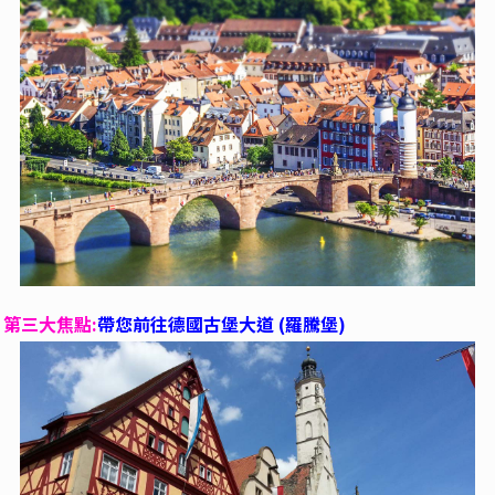
第三大焦點:
帶您前往德國古堡大道 (羅騰堡)