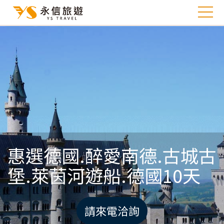
惠選德國.醉愛南德.古城古
堡.萊茵河遊船.德國10天
請來電洽詢