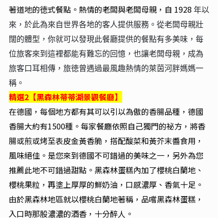
著道地的徳式餐點。熱情的老闆與老闆母親，自 1928
年以
來，於此為來自世界各地的客人提供服務。從老闆母親壯
闊的體型，你就可以發現此餐廳提供的餐點有多美味，每
位旅客來到這裡都能有難忘的回憶，也讓老闆母親，成為
旅客口耳相傳，旅徳曾遇過最風趣熱情的萊茵河胖媽媽一
稱。
精選2【黑森林蒂蒂湖景觀餐廳】
在德國，每個地方都有其可以引以為傲的香腸品種，德國
香腸大約有1500種。每家餐廳依照自己獨門的祕方，將香
腸或煎或烤至表皮金黃香脆，搭配酸菜和黃芥末醬食用，
風味絕佳。是您來到德國不可錯過的美味之一，另外為您
推薦此地不可錯過甜點。黑森林蛋糕內加了櫻桃白蘭地、
櫻桃果粒，再塗上厚厚的鮮奶油，口感濃厚、香氣十足。
由於黑森林地區就以櫻桃白蘭地著稱，品嚐黑森林蛋糕，
入口時那股濃濃的酒香，十分醉人。