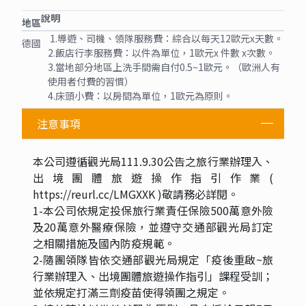
說明
地區
1.導遊、司機、領隊服務費：綜合以每天12歐元x天數。
德國
2.飯店行李服務費：以件為單位，1歐元x 件數 x次數。
3.當地部分地區上洗手間需自付0.5~1歐元。（歐洲人有
使用者付費的習慣）
4.床頭小費：以房間為單位，1歐元為原則。
注意事項
本公司遵循觀光局111.9.30公告之旅行業辦理入、
出境團體旅遊操作指引作業(
https://reurl.cc/LMGXXK )敬請務必詳閱。
1-本公司依規定投保旅行業責任保險500萬意外險
及20萬意外醫療保險，並遵守交通部觀光局訂定
之相關措施及國內防疫規範。
2-隨團領隊皆依交通部觀光局規定「疫後重啟~旅
行業辦理入、出境團體旅遊操作指引」課程受訓；
並依規定打滿三劑疫苗使得領團之規定。