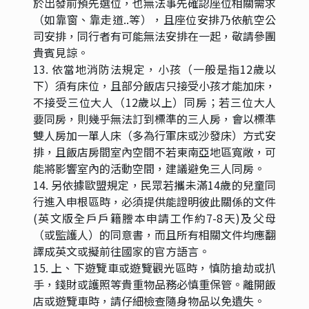
於出發前預先選位，也無法事先確認座位相關需求
（如靠窗、靠走道..等），且座位安排乃依航空公
司安排，同行者有可能無法安排在一起，敬請參團
貴賓見諒。
13. 依當地消防法規定，小孩（一般是指12歲以
下）須有床位，且部分飯店只接受小孩才能加床，
不接受三位大人（12歲以上）同房；若三位大人
要同房，則幾乎無法訂到標準的三人房，會以標準
雙人房加一單人床（多為行軍床或沙發床）方式安
排，且飯店房間室內空間不若東南亞地區寬敞，可
能將影響室內的活動空間，建議避免三人同房。
14. 另依據歐盟規定，民眾若攜未滿14歲的兒童同
行進入申根區時，必須提供能證明彼此關係的文件
(英文版全戶戶籍謄本申請工作約7-8天)及父母
（或監護人）的同意書，而且所有相關文件均應翻
譯成英文或擬前往國家的官方語言。
15. 上、下遊覽車或遊覽觀光區時，慎防搶劫或扒
手，錢財或護照等貴重物品務必慎重保管。離開飯
店或遊覽車時，請仔細檢查隨身物品以免遺失。