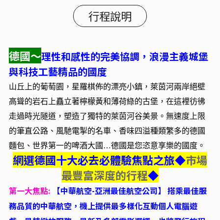
行程說明
德國～
理性和感性的完美協調，浪漫主義城堡
與科技工藝精品的國度
山丘上的葡萄園，星羅棋佈的漂亮小鎮，萊茵河兩岸絕壁
高聳的岩石上矗立著檸檬黃和薄荷綠的古堡，在這裡彷彿
走過時光隧道，塑造了獨特的萊茵河谷美景。無速度上限
的筆直公路、風馳電掣的名車、香味四溢種類繁多的德國
麵包、世界第一的啤酒大國…德國是您恣意享樂的國度。
網選德國十大必去必體驗焦點之旅
◆
市場
最豐富深度的行程
◆
第一大焦點:
【中華航空-亞洲最佳航空公司】 搭乘最佳服
務品質的中華航空，機上提供最多樣化互動個人電腦遊