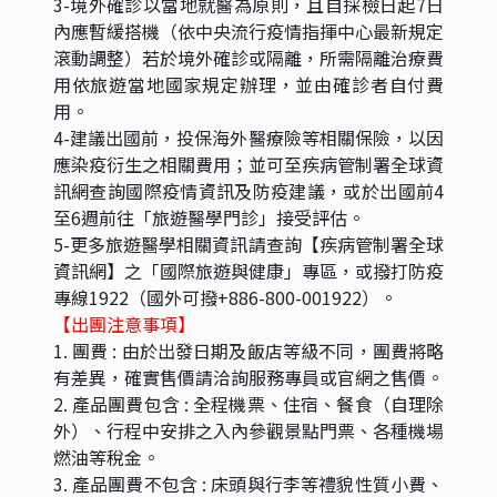
3-境外確診以當地就醫為原則，且自採檢日起7日
內應暫緩搭機（依中央流行疫情指揮中心最新規定
滾動調整）若於境外確診或隔離，所需隔離治療費
用依旅遊當地國家規定辦理，並由確診者自付費
用。
4-建議出國前，投保海外醫療險等相關保險，以因
應染疫衍生之相關費用；並可至疾病管制署全球資
訊網查詢國際疫情資訊及防疫建議，或於出國前4
至6週前往「旅遊醫學門診」接受評估。
5-更多旅遊醫學相關資訊請查詢【疾病管制署全球
資訊網】之「國際旅遊與健康」專區，或撥打防疫
專線1922（國外可撥+886-800-001922）。
【出團注意事項】
1. 團費 : 由於出發日期及飯店等級不同，團費將略
有差異，確實售價請洽詢服務專員或官網之售價。
2. 產品團費包含 : 全程機票、住宿、餐食（自理除
外）、行程中安排之入內參觀景點門票、各種機場
燃油等稅金。
3. 產品團費不包含 : 床頭與行李等禮貌性質小費、