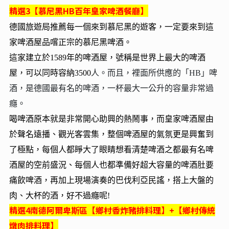
精選3【慕尼黑HB
百年皇家啤酒餐廳】
德國旅遊局推薦每一個來到慕尼黑的遊客，一定要來到這
家啤酒屋品嚐正宗的慕尼黑啤酒。
這家建立於1589年的啤酒屋，號稱是世界上最大的啤酒
屋，可以同時容納3500
人。而且，裡面所供應的「HB」啤
酒，是德國最有名的啤酒，一杯最大一公升的容量非常過
癮。
喝啤酒原本就是非常開心助興的熱鬧事，而皇家啤酒屋由
於聲名遠播、觀光客雲集，整個啤酒屋的氣氛更是興奮到
了極點，每個人都睜大了眼睛想看清楚啤酒之都最有名啤
酒屋的空前盛況、每個人也都準備好超大容量的啤酒肚要
痛飲啤酒，再加上現場演奏的巴伐利亞民謠，搭上大盤的
肉、大杯的酒，好不過癮呢!
精選4南德阿爾卑斯區【鄉村香炸豬排料理】+
【鄉村傳統
燉肉排料理】