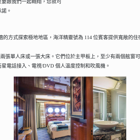
只要跟我們一起翱翔，您就可
承諾。
潢和舒適的方式探索極地地區，海洋精靈號為 114 位賓客提供寬敞的
坪，配備兩張單人床或一張大床。它們位於主甲板上，至少有兩個舷窗
星電話接入、電視/DVD 個人溫度控制和吹風機。