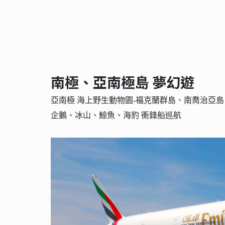
南極、亞南極島 夢幻遊
亞南極 海上野生動物園-福克蘭群島、南喬治亞島
企鵝、冰山、鯨魚、海豹 衝鋒船巡航