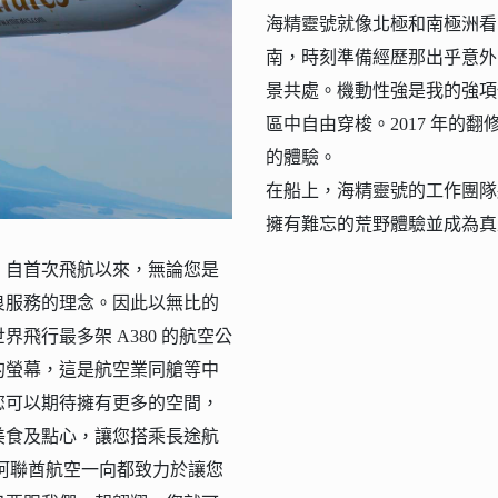
海精靈號就像北極和南極洲看
南，時刻準備經歷那出乎意外
景共處。機動性強是我的強項
區中自由穿梭。2017 年的
的體驗。
在船上，海精靈號的工作團隊
擁有難忘的荒野體驗並成為真
。自首次飛航以來，無論您是
良服務的理念。因此以無比的
飛行最多架 A380 的航空公
的螢幕，這是航空業同艙等中
您可以期待擁有更多的空間，
方美食及點心，讓您搭乘長途航
阿聯酋航空一向都致力於讓您