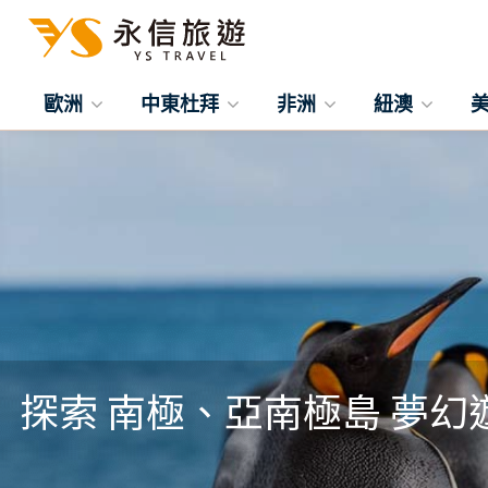
歐洲
中東杜拜
非洲
紐澳
探索 南極、亞南極島 夢幻