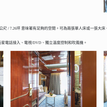
公尺 / 7.26坪 意味著有足夠的空間。可為兩張單人床或一張
星電話接入、電視/DVD、獨立溫度控制和吹風機。