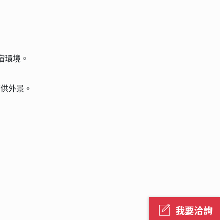
住宿環境。
可供外景。
我要洽詢