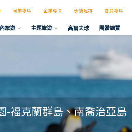
動
同業專區
企業專區
永續足跡
會員專區
內旅遊
主題旅遊
高爾夫球
團體總覽
物園-福克蘭群島、南喬治亞島