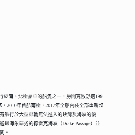
目前為航行於南、北極豪華的船隻之一，房間寬敞舒適199
修，2010年首航南極，2017年全船內裝全部重新整
有航行於大型郵輪無法進入的峽灣及海峽的優
海象惡劣的德雷克海峽（Drake Passage）並
間。