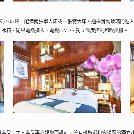
尺/ 9.07坪，配備兩張單人床或一張特大床。通過滑動玻璃門進
冰箱、衛星電話接入、電視/DVD、獨立溫度控制和吹風機。
坪）優雅套房。主人套房專為娛樂而設計，設有帶遊戲和會議區的獨立