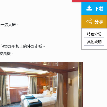
下載
分享
床或一張大床。
特色介紹
其他說明
俯瞰俱樂部甲板上的外部走道。
吹風機。