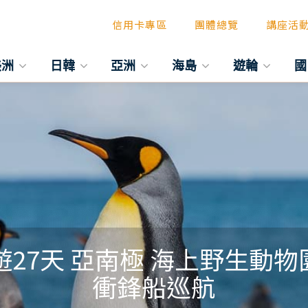
信用卡專區
團體總覽
講座活
美洲
日韓
亞洲
海島
遊輪
國
遊27天 亞南極 海上野生動
衝鋒船巡航