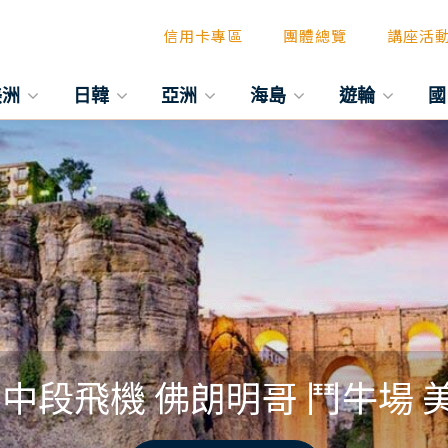
信用卡專區
團體總覽
講座活
美洲
日韓
亞洲
海島
遊輪
國
中段飛機 佛朗明哥 鬥牛場 美