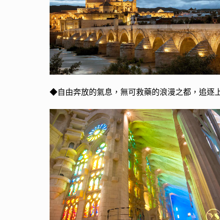
◆
自由奔放的氣息，無可救藥的浪漫之都，追逐