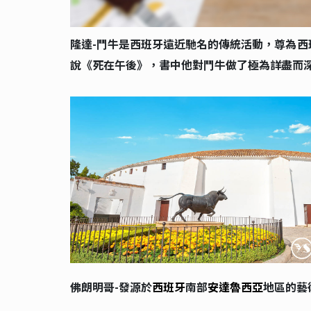
隆達-鬥牛是西班牙遠近馳名的傳統活動，尊為
說《死在午後》，書中他對鬥牛做了極為詳盡而
佛朗明哥-發源於
西班牙
南部
安達魯西亞
地區的藝