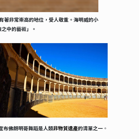
有著非常崇高的地位，受人敬重。海明威的小
險之中的藝術」。
宣布佛朗明哥舞蹈是人類
非物質遺產
的清單之一
。