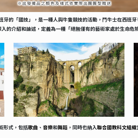
西班牙的「國技」，是一種人與牛隻競技的活動，鬥牛士在西班牙
深入的介紹和論述，定義為一種「絕無僅有的藝術家處於生命危
術形式，包括
歌曲
、
音樂
和
舞蹈
，同時也納入
聯合國教科文組織