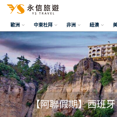
歐洲
中東杜拜
非洲
紐澳
【阿聯假期】西班牙 