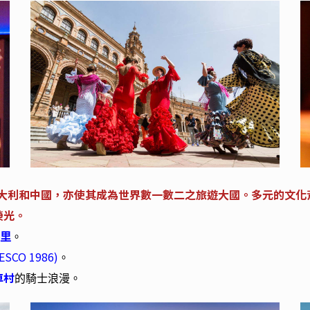
大利和中國，亦使其成為世界數一數二之旅遊大國。多元的文化
榮光。
里
。
ESCO 1986)
。
車村
的騎士浪漫。