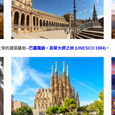
高第大師之旅
。
上帝的建築藝術─
巴塞隆納，
(UNESCO 1984)