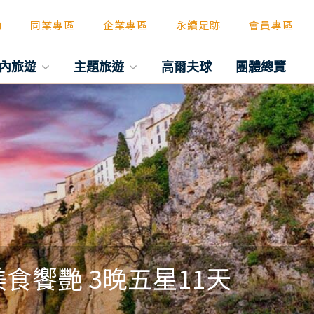
動
同業專區
企業專區
永續足跡
會員專區
內旅遊
主題旅遊
高爾夫球
團體總覽
食饗艷 3晚五星11天