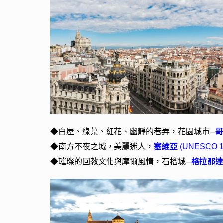
哥
◆
白屋、綠葉、紅花、幽靜的巷弄，花園城市─
塞維亞
◆
南方不夜之城，美麗迷人，
(UNESCO 1
格拉那
◆
璀璨的回教文化與摩爾風情，石榴城─