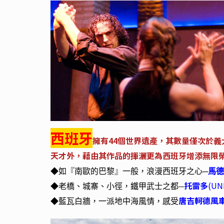
西班牙
擁有
44
個世界遺產，其數量僅次於義
天才外，藉由其作品的揮灑更為西班牙增添無限
◆如『南歐的巴黎』一般，浪漫西班牙之心─
馬德
托雷多
(UN
◆
老橋、城寨、小徑，鐵甲武士之都
─
唐吉軻德風
◆
藍瓦白牆，一派地中海風情，感受