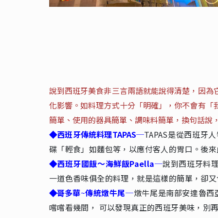
說到西班牙美食非三言兩語就能說得清楚，因為
化影響。如料理方式十分「明確」，你不會有「
簡單、使用的器具簡單、調味料簡單，換句話說
西班牙傳統料理TAPAS─
TAPAS
是從西班牙人
◆
碟「輕食」如麵包等，以應付客人的胃口。後來
西
班牙國飯～海鮮飯Paella
─
說到西班牙料理
◆
一道色香味俱全的料理，就是這樣的簡單，卻又
哥多華
~
傳統燉牛尾
─
燉牛尾是南部安達魯西
◆
嚐嚐看幾間， 可以發現真正的西班牙美味，別