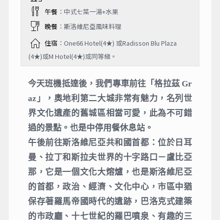
午餐
：中式七菜一湯+水果
晚餐
：斯洛維尼亞風味料理
住宿
：One66 Hotel(4★) 或Radisson Blu Plaza
(4★)或M Hotel(4★)或同等級。
今天班機抵達後，我們專車前往「格拉茲 Gr
az」，奧地利第二大城非常有魅力，名列世
界文化遺產的舊城區相當可愛，此為不可錯
過的景點。也是中停用餐休息站。
午後前往斯洛維尼亞共和國首都：位於日耳
曼、拉丁和斯拉夫世界的十字路口－盧比亞
那，它是一個文化大熔爐，也是斯洛維尼亞
的首都，政治、經濟、文化中心，市區中猶
保存著羅馬帝國時代的遺跡，巴洛克式建築
的市政廳、十七世紀的羅巴噴泉、有趣的三