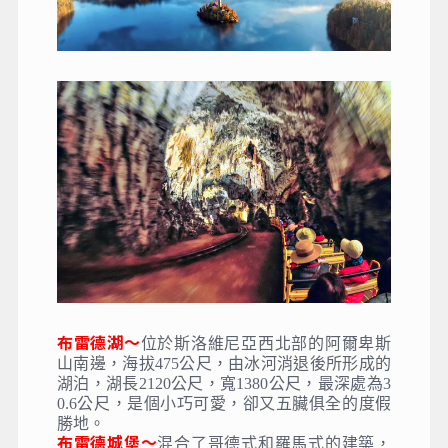
布雷德湖～
位於斯洛維尼亞西北部的阿爾卑斯
山南邊，海拔475公尺，由冰河消退後所形成的
湖泊，湖長2120公尺，寬1380公尺，最深處為3
0.6公尺，是個小巧可愛，卻又五臟俱全的度假
勝地。
布雷德城堡～
混合了哥德式和羅馬式的建築，