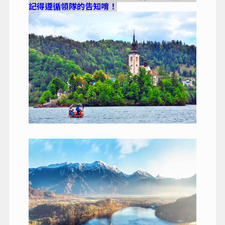
記得遵循領隊的告知唷！