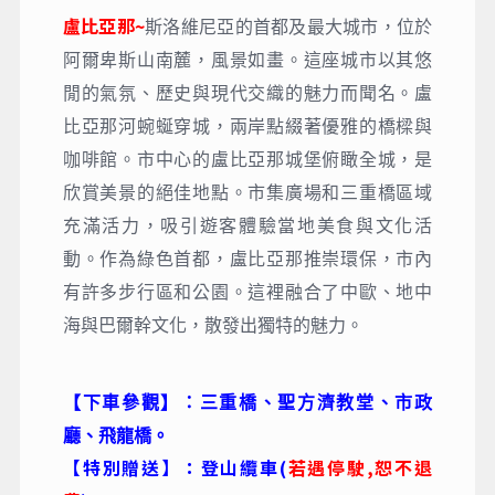
盧比亞那~
斯洛維尼亞的首都及最大城市，位於
阿爾卑斯山南麓，風景如畫。這座城市以其悠
閒的氣氛、歷史與現代交織的魅力而聞名。盧
比亞那河蜿蜒穿城，兩岸點綴著優雅的橋樑與
咖啡館。市中心的盧比亞那城堡俯瞰全城，是
欣賞美景的絕佳地點。市集廣場和三重橋區域
充滿活力，吸引遊客體驗當地美食與文化活
動。作為綠色首都，盧比亞那推崇環保，市內
有許多步行區和公園。這裡融合了中歐、地中
海與巴爾幹文化，散發出獨特的魅力。
【下車參觀】：三重橋、聖方濟教堂、市政
廳、飛龍橋。
【特別贈送】：登山纜車(
若遇停駛,恕不退