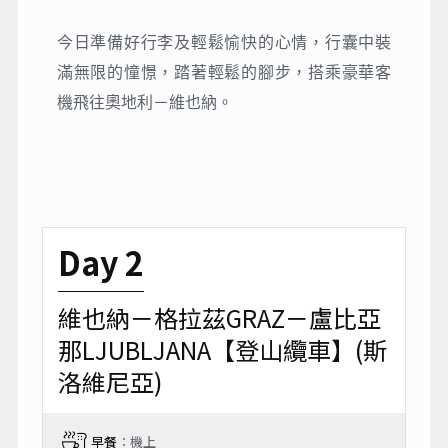
今日準備好行李及輕鬆愉快的心情，行囊中裝
滿無限的憧憬，踏著輕鬆的腳步，搭乘豪華客
機飛往奧地利－維也納。
Day 2
維也納－格拉茲GRAZ－盧比亞
那LJUBLJANA【登山纜車】(斯
洛維尼亞)
早餐
：機上