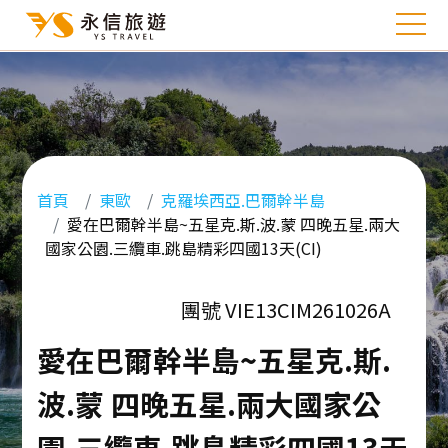
首頁
東歐
克羅埃西亞.巴爾幹半島
愛在巴爾幹半島~五星克.斯.波.蒙 四晚五星.兩大
國家公園.三纜車.跳島精彩四國13天(CI)
團號 VIE13CIM261026A
愛在巴爾幹半島~五星克.斯.
波.蒙 四晚五星.兩大國家公
園.三纜車.跳島精彩四國13天