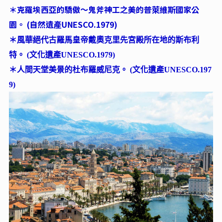
＊克羅埃西亞的驕傲～鬼斧神工之美的普萊維斯國家公
園。 (自然遺產UNESCO.1979)
＊風華絕代古羅馬皇帝戴奧克里先宮殿所在地的斯布利
特。 (文化遺產UNESCO.1979)
＊人間天堂美景的杜布羅威尼克。 (文化遺產UNESCO.197
9)