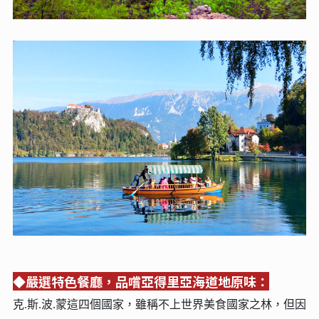
◆嚴選特色餐廳，品嚐亞得里亞海道地原味：
克.斯.波.蒙這四個國家，雖稱不上世界美食國家之林，但因