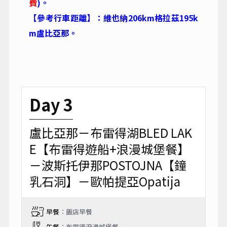
費
)。
【參考行車距離】：維也納206km格拉茲195k
m盧比亞那。
Day 3
盧比亞那－布雷得湖BLED LAK
E【布雷得遊船+浪漫城堡餐】
－波斯托伊那POSTOJNA【鐘
乳石洞】－歐帕提亞Opatija
早餐
：飯店早餐
午餐
：布雷德浪漫城堡餐