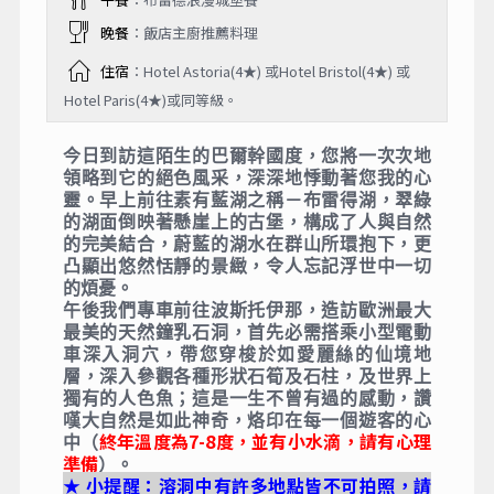
晚餐
：飯店主廚推薦料理
住宿
：Hotel Astoria(4★) 或Hotel Bristol(4★) 或
Hotel Paris(4★)或同等級。
今日到訪這陌生的巴爾幹國度，您將一次次地
領略到它的絕色風采，深深地悸動著您我的心
靈。早上前往素有藍湖之稱－布雷得湖，翠綠
的湖面倒映著懸崖上的古堡，構成了人與自然
的完美結合，蔚藍的湖水在群山所環抱下，更
凸顯出悠然恬靜的景緻，令人忘記浮世中一切
的煩憂。
午後我們專車前往波斯托伊那，造訪歐洲最大
最美的天然鐘乳石洞，首先必需搭乘小型電動
車深入洞穴，帶您穿梭於如愛麗絲的仙境地
層，深入參觀各種形狀石筍及石柱，及世界上
獨有的人色魚；這是一生不曾有過的感動，讚
嘆大自然是如此神奇，烙印在每一個遊客的心
終年溫度為7-8度，並有小水滴，請有心理
中（
準備
）。
★
小提醒：溶洞中有許多地點皆不可拍照，請