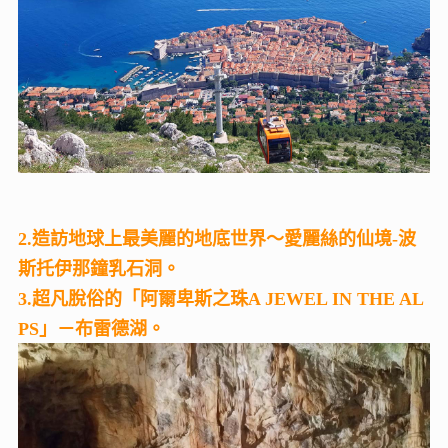
2.造訪地球上最美麗的地底世界～愛麗絲的仙境-波
斯托伊那鐘乳石洞。
3.超凡脫俗的「阿爾卑斯之珠A JEWEL IN THE AL
PS」－布雷德湖。