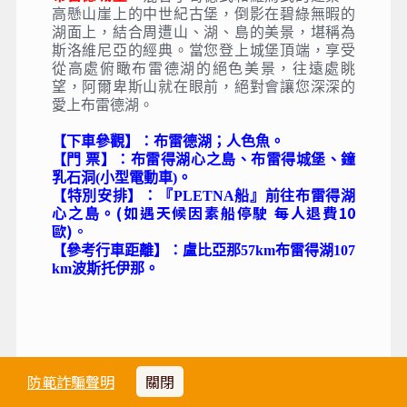
高懸山崖上的中世紀古堡，倒影在碧綠無暇的
湖面上，結合周遭山、湖、島的美景，堪稱為
斯洛維尼亞的經典。當您登上城堡頂端，享受
從高處俯瞰布雷德湖的絕色美景，往遠處眺
望，阿爾卑斯山就在眼前，絕對會讓您深深的
愛上布雷德湖。
【下車參觀】：布雷德湖；人色魚。
【門 票】：布雷得湖心之島、布雷得城堡、鐘
乳石洞(小型電動車)。
【特別安排】：『PLETNA船』前往布雷得湖
(如遇天候因素船停駛 每人退費10
心之島。
歐)。
【參考行車距離】：盧比亞那57km布雷得湖107
km波斯托伊那。
Day 4
防範詐騙聲明
關閉