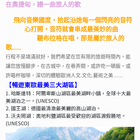
在奧捷匈，譜一曲旅人的歌
飛向音樂國度，拾起沿途每一個閃亮的音符
心打開，音符就會串成最美妙的曲
聽布拉格在唱，那是屬於旅人的
歌......
行程不是填滿就好，我們希望在您有限的旅遊時間內，能
讓您放慢腳步，在古城中，在巷弄間，或許吃一頓飯，或
許喝杯咖啡，深切的體驗歐洲人文.文化.藝術之美……
【暢遊東歐最美三大湖區】
1. 哈斯達特：阿爾卑斯山湖區最美湖畔小鎮，全球十大最
美湖泊之一。(UNESCO)
2. 國王湖：德國最清澈最美麗的高山湖泊。
3. 沃夫岡湖：奧地利鹽湖區最受歡迎的湖區渡假勝地。
(UNESCO)