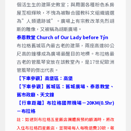
個活生生的建築史教室；與周圍各種粉色系房
屋互相輝映，不愧為被聯合國教科文組織遴選
為”人類遺跡城”。廣場上有宗教改革先烈胡
斯的雕像，又被稱為胡斯廣場。
泰恩教堂 Church of Our Lady before Týn
布拉格舊城區內最古老的建築，兩座高達80公
尺高的鐘樓成為廣場最醒目的地標。布拉格最
古老的管風琴安放在該教堂內，是17世紀歐洲
管風琴的傑出代表。
【下車參觀】高堡區：高堡
【下車參觀】舊城區：舊城廣場、泰恩教堂、
舊市政廳、天文鐘
【行車距離】布拉格國際機場－20KM(0.5hr)
－布拉格
註：如遇到布拉格五星飯店團體房預約額滿時，將改
入住布拉格四星飯店，並現場每人每晚退費10歐，敬