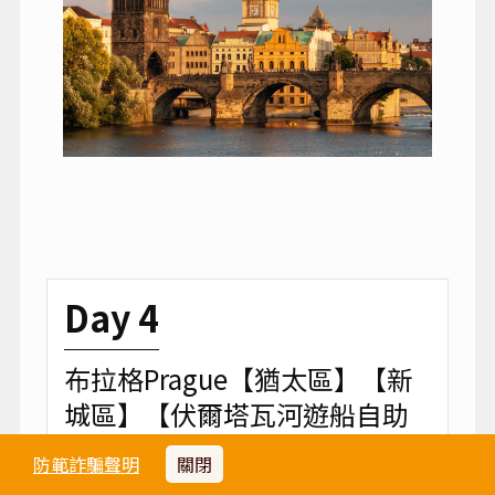
Day 4
布拉格Prague【猶太區】【新
城區】【伏爾塔瓦河遊船自助
餐】
防範詐騙聲明
關閉