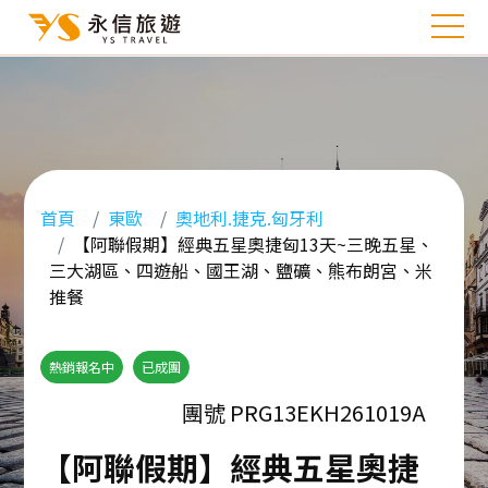
首頁
東歐
奧地利.捷克.匈牙利
【阿聯假期】經典五星奧捷匈13天~三晚五星、
三大湖區、四遊船、國王湖、鹽礦、熊布朗宮、米
推餐
熱銷報名中
已成團
團號 PRG13EKH261019A
【阿聯假期】經典五星奧捷