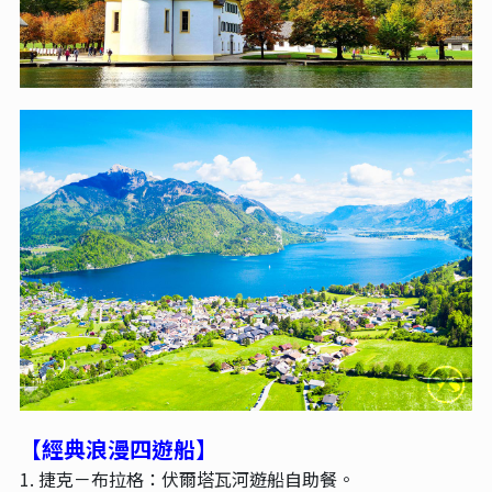
【經典浪漫四遊船
】
1. 捷克－布拉格：伏爾塔瓦河遊船自助餐。