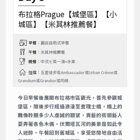
布拉格Prague【城堡區】【小
城區】【米其林推薦餐】
早餐
：飯店自助式早餐
午餐
：米其林推薦餐
晚餐
：中式七菜一湯+水果
住宿
：五星徒步區Ambassador或Urban Crème或
Grandium或Grandior或同級
今日早餐後展開布拉格市區觀光，首先參觀城
堡區，隨後步行經過浪漫至查理士橋，橋上的
雕像聆聽多少人虔誠的願望，賣藝的街頭藝人
耍弄著各色木偶，伏爾塔瓦河的美景是如此令
人迷醉。午餐回到舊城區，享受悠閒地自由活