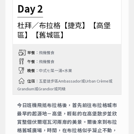
Day 2
杜拜／布拉格【捷克】【高堡
區】【舊城區】
早餐
：飛機餐食
午餐
：飛機餐食
晚餐
：中式七菜一湯+水果
住宿
：五星徒步區Ambassador或Urban Crème或
Grandium或Grandior或同級
今日班機飛抵布拉格後，首先前往布拉格城市
最早的起源地－高堡，輕鬆的在高堡散步並欣
賞整個伏爾塔瓦河兩岸的美景。爾後來到布拉
格舊城廣場，時間，在布拉格似乎凝止不動，