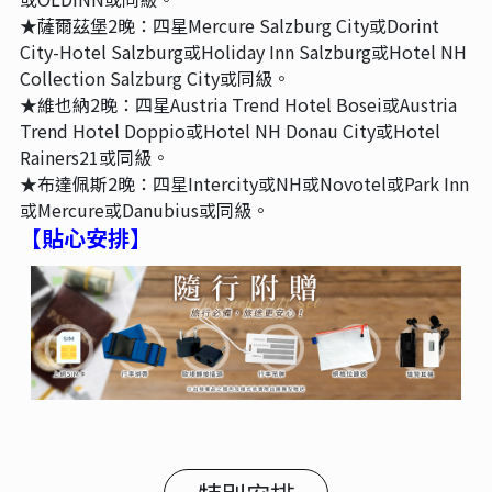
★薩爾茲堡2晚：四星Mercure Salzburg City或Dorint
City-Hotel Salzburg或Holiday Inn Salzburg或Hotel NH
Collection Salzburg City或同級。
★維也納2晚：四星Austria Trend Hotel Bosei或Austria
Trend Hotel Doppio或Hotel NH Donau City或Hotel
Rainers21或同級。
★布達佩斯2晚：四星Intercity或NH或Novotel或Park Inn
或Mercure或Danubius或同級。
【貼心安排】