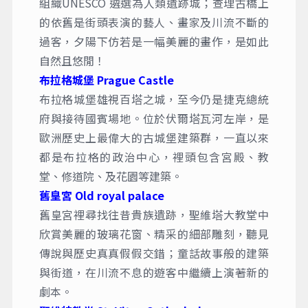
組織UNESCO 遴選為人類遺跡城；查理古橋上
的依舊是街頭表演的藝人、畫家及川流不斷的
過客，夕陽下仿若是一幅美麗的畫作，是如此
自然且悠閒！
布拉格城堡 Prague Castle
布拉格城堡雄視百塔之城，至今仍是捷克總統
府與接待國賓場地。位於伏爾塔瓦河左岸，是
歐洲歷史上最偉大的古城堡建築群，一直以來
都是布拉格的政治中心，裡頭包含宮殿、教
堂、修道院、及花園等建築。
舊皇宮 Old royal palace
舊皇宮裡尋找往昔貴族遺跡，聖維塔大教堂中
欣賞美麗的玻璃花窗、精采的細部雕刻，聽見
傳說與歷史真真假假交錯；童話故事般的建築
與街道，在川流不息的遊客中繼續上演著新的
劇本。