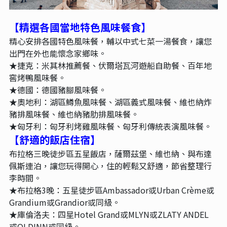
【精選各國當地特色風味餐食
】
精心安排各國特色風味餐，輔以中式七菜一湯餐食，讓您
出門在外也能懷念家鄉味。
★捷克：米其林推薦餐、伏爾塔瓦河遊船自助餐、百年地
窖烤鴨風味餐。
★德國：德國豬腳風味餐。
★奧地利：湖區鱒魚風味餐、湖區義式風味餐、維也納炸
豬排風味餐、維也納豬肋排風味餐。
★匈牙利：匈牙利烤雞風味餐、匈牙利傳統表演風味餐。
【舒適的飯店住宿
】
布拉格三晚徒步區五星飯店，薩爾茲堡、維也納、與布達
佩斯連泊，讓您玩得開心，住的輕鬆又舒適，節省整理行
李時間。
★布拉格3晚：五星徒步區Ambassador或Urban Crème或
Grandium或Grandior或同級。
★庫倫洛夫：四星Hotel Grand或MLYN或ZLATY ANDEL
或OLDINN或同級。