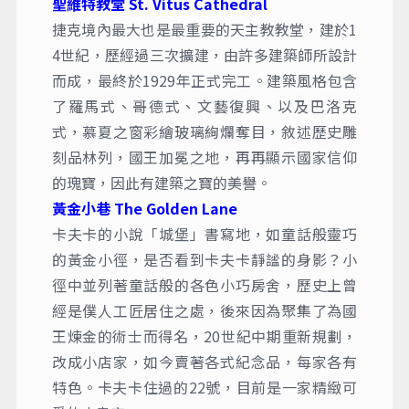
聖維特教堂 St. Vitus Cathedral
捷克境內最大也是最重要的天主教教堂，建於1
4世紀，歷經過三次擴建，由許多建築師所設計
而成，最終於1929年正式完工。建築風格包含
了羅馬式、哥德式、文藝復興、以及巴洛克
式，慕夏之窗彩繪玻璃絢爛奪目，敘述歷史雕
刻品林列，國王加冕之地，再再顯示國家信仰
的瑰寶，因此有建築之寶的美譽。
黃金小巷 The Golden Lane
卡夫卡的小說「城堡」書寫地，如童話般靈巧
的黃金小徑，是否看到卡夫卡靜謐的身影？小
徑中並列著童話般的各色小巧房舍，歷史上曾
經是僕人工匠居住之處，後來因為聚集了為國
王煉金的術士而得名，20世紀中期重新規劃，
改成小店家，如今賣著各式紀念品，每家各有
特色。卡夫卡住過的22號，目前是一家精緻可