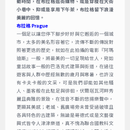
動時間，在布拉格逛街購物、或是穿梭在大街
小巷中、抑或是享用下午茶，布拉格留下浪漫
美麗的回憶。
布拉格 Prague
一個足以讓您停下腳步好好與它邂逅的一個城
市，太多的美名形容著它，流傳不斷的傳說對
照著更迭的歷史，就如在此拍攝的電影『阿瑪
迪斯』一般，將最美的一切呈現給世人，宛如
童話故事一般的巴洛克式建築與街道，在過往
遊客與人群中歷經無數的歲月與寒暑，也許沒
有卡夫卡般的文采，可是我們卻能如其他騷
人、墨客般在此駐足與徘徊，伏爾塔瓦河畔秀
麗且典雅的景致，在弦音不斷的悠揚樂聲中，
更顯其美感；老城、舊廣場旁未曾受過破壞且
各具特色的古建築，無論是哥德式或是文藝復
興式皆令人津津樂道，真不愧為聯合國教科文