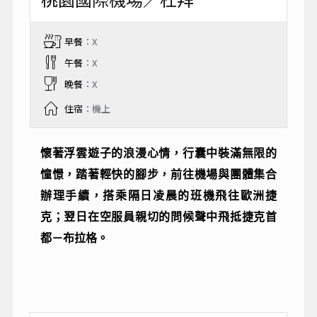
早餐
：X
午餐
：X
晚餐
：X
住宿
：機上
懷著浮雲遊子的浪漫心情，行囊中裝滿無限的
憧憬，踏著輕快的腳步，前往機場與團體集合
辦理手續，搭乘隔日凌晨的班機飛往歐洲捷
克；翌日在空服員親切的問候聲中飛抵捷克首
都－布拉格。