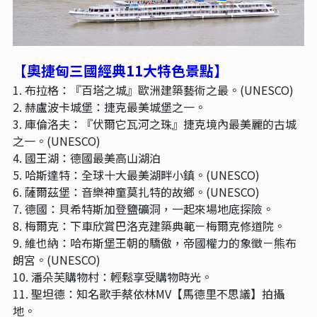
【奧捷匈三國經典11大特色景點
】
1. 布拉格：『百塔之城』歐洲建築藝術之最。(UNESCO)
2. 赫盧波卡城堡：捷克最美城堡之一。
3. 庫倫洛夫：『伏爾它瓦河之珠』捷克境內最美麗的古城
之一。(UNESCO)
4. 國王湖：德國最美高山湖泊
5. 哈斯達特：全球十大最美湖畔小鎮。(UNESCO)
6. 薩爾茲堡：音樂神童莫扎特的故鄉。(UNESCO)
7. 德國：貝希特斯加登鹽礦洞，一起來場地底探險。
8. 梅爾克：下車欣賞巴洛克建築典範－梅爾克修道院。
9. 維也納：哈布斯堡王朝的驕傲，帝國權力的象徵－熊布
朗宮。(UNESCO)
10. 潘朵芙購物村：輕鬆享受購物時光。
11. 聖坦德：知名歌手蔡依林MV【馬德里不思議】拍攝
地。