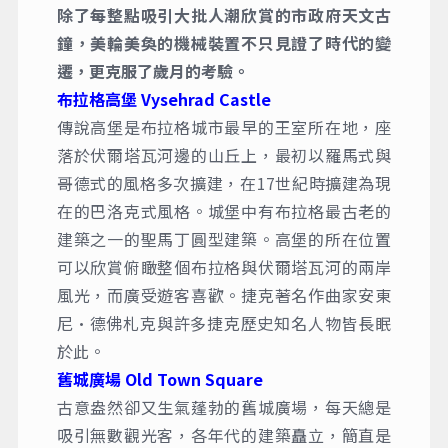
除了每整點吸引大批人潮欣賞的市政府天文古
鐘，美輪美奐的機械裝置不只見證了時代的變
遷，更克服了歲月的考驗。
布拉格高堡 Vysehrad Castle
傳說高堡是布拉格城市最早的王室所在地，座
落於伏爾塔瓦河邊的山丘上，最初以羅馬式與
哥德式的風格多次擴建，在17世紀時擴建為現
在的巴洛克式風格。城堡中有布拉格最古老的
建築之一的聖馬丁圓型建築。高堡的所在位置
可以欣賞俯瞰整個布拉格與伏爾塔瓦河的兩岸
風光，而廣受遊客喜歡。捷克著名作曲家安東
尼·德佛札克與許多捷克歷史知名人物皆長眠
於此。
舊城廣場 Old Town Square
古意盎然卻又生氣蓬勃的舊城廣場，每天總是
吸引無數觀光客，各年代的建築矗立，簡直是