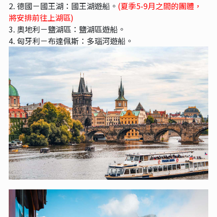
2. 德國－國王湖：國王湖遊船。
(夏季5-9月之間的團體，
將安排前往上湖區)
3. 奧地利－鹽湖區：鹽湖區遊船。
4. 匈牙利－布達佩斯：多瑙河遊船。