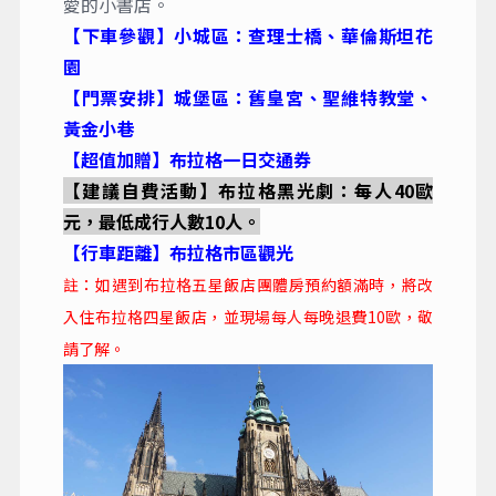
愛的小書店。
【下車參觀】小城區：查理士橋、華倫斯坦花
園
【門票安排】城堡區：舊皇宮、聖維特教堂、
黃金小巷
【超值加贈】布拉格一日交通券
【建議自費活動】布拉格黑光劇：每人40歐
元，最低成行人數10人。
【行車距離】布拉格市區觀光
註：如遇到布拉格五星飯店團體房預約額滿時，將改
入住布拉格四星飯店，並現場每人每晚退費10歐，敬
請了解。