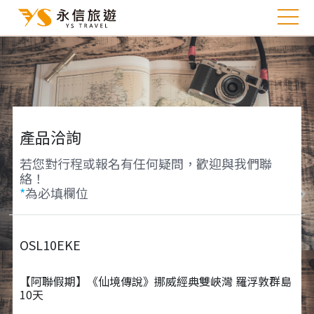
產品洽詢
若您對行程或報名有任何疑問，歡迎與我們聯
絡！
*
為必填欄位
OSL10EKE
【阿聯假期】《仙境傳說》挪威經典雙峽灣 羅浮敦群島
10天