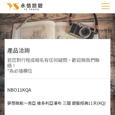
產品洽詢
若您對行程或報名有任何疑問，歡迎與我們聯
絡！
*
為必填欄位
NBO11KQA
夢想啟航～肯亞 維多利亞瀑布 三國 遊獵經典11天(KQ)