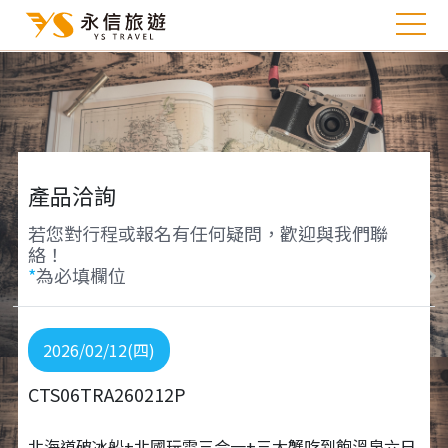
產品洽詢
若您對行程或報名有任何疑問，歡迎與我們聯
絡！
*
為必填欄位
2026/02/12(四)
CTS06TRA260212P
北海道破冰船+北國玩雪三合一+三大蟹吃到飽溫泉六日