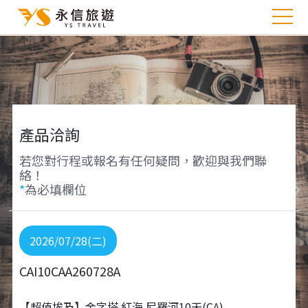
產品洽詢
若您對行程或報名有任何疑問，歡迎與我們聯
絡！
*
為必填欄位
2026/07/28(二)
CAI10CAA260728A
【超值埃及】金字塔.紅海.尼羅河10天(CA)