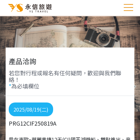
產品洽詢
若您對行程或報名有任何疑問，歡迎與我們聯
絡！
*
為必填欄位
2025/08/19(二)
PRG12CIF250819A
愛在東歐~華麗奧捷12天(CI)國王湖遊船、雙點進出、音