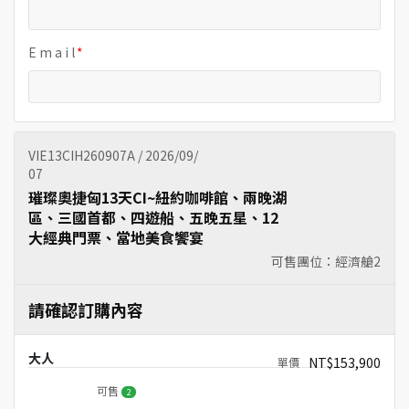
E m a i l
VIE13CIH260907A / 2026/09/
07
璀璨奧捷匈13天CI~紐約咖啡館、兩晚湖
區、三國首都、四遊船、五晚五星、12
大經典門票、當地美食饗宴
可售團位：經濟艙
2
請確認訂購內容
大人
NT$153,900
可售
2