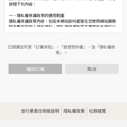
詳閱下列內容：
一、隱私權保護政策的適用範圍
隱私權保護政策內容，包括本網站如何處理在您使用網站服務
時收集到的個人識別資料。隱私權保護政策不適用於本網站以
外的相關連結網站，也不適用於非本網站所委託或參與管理的
人員。
已閱讀並同意「訂購須知」、「旅遊契約書」、及「隱私權政
二、個人資料的蒐集、處理及利用方式
策」。
當您造訪本網站或使用本網站所提供之功能服務時，我們將視
該服務功能性質，請您提供必要的個人資料，並在該特定目的
範圍內處理及利用您的個人資料；非經您書面同意，本網站不
確認訂購
取消
會將個人資料用於其他用途。
本網站在您使用服務信箱、問卷調查等互動性功能時，會保留
您所提供的姓名、電子郵件地址、聯絡方式及使用時間等。
於一般瀏覽時，伺服器會自行記錄相關行徑，包括您使用連線
設備的IP位址、使用時間、使用的瀏覽器、瀏覽及點選資料記
錄等，做為我們增進網站服務的參考依據，此記錄為內部應
用，決不對外公佈。
旅行業責任保險說明
隱私權政策
社群總覽
為提供精確的服務，我們會將收集的問卷調查內容進行統計與
分析，分析結果之統計數據或說明文字呈現，除供內部研究
外，我們會視需要公佈統計數據及說明文字，但不涉及特定個