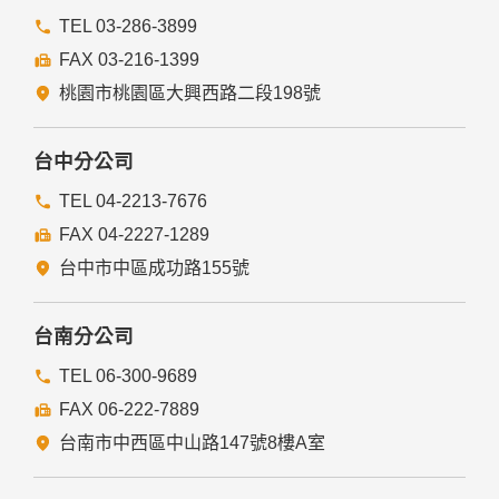
前項但書之情形包括不限於：
TEL 03-286-3899
FAX 03-216-1399
經由您書面同意。
法律明文規定。
桃園市桃園區大興西路二段198號
為免除您生命、身體、自由或財產上之危險。
與公務機關或學術研究機構合作，基於公共利益為統計或學術
研究而有必要，且資料經過提供者處理或蒐集者依其揭露方式
台中分公司
無從識別特定之當事人。
當您在網站的行為，違反服務條款或可能損害或妨礙網站與其
TEL 04-2213-7676
他使用者權益或導致任何人遭受損害時，經網站管理單位研析
FAX 04-2227-1289
揭露您的個人資料是為了辨識、聯絡或採取法律行動所必要
者。
台中市中區成功路155號
有利於您的權益。
本網站委託廠商協助蒐集、處理或利用您的個人資料時，將對
委外廠商或個人善盡監督管理之責。
台南分公司
六、Cookie之使用
TEL 06-300-9689
為了提供您最佳的服務，本網站會在您的電腦中放置並取用我
FAX 06-222-7889
們的Cookie，若您不願接受Cookie的寫入，您可在您使用的
瀏覽器功能項中設定隱私權等級為高，即可拒絕Cookie的寫
台南市中西區中山路147號8樓A室
入，但可能會導至網站某些功能無法正常執行。