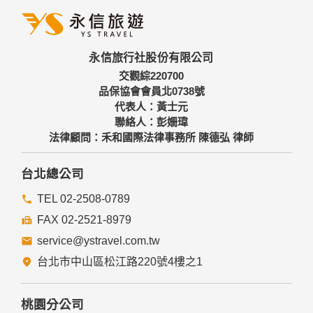
人之資料。
三、資料之保護
本網站主機均設有防火牆、防毒系統等相關的各項資訊安全設
永信旅行社股份有限公司
備及必要的安全防護措施，加以保護網站及您的個人資料採用
嚴格的保護措施，只由經過授權的人員才能接觸您的個人資
交觀綜220700
料，相關處理人員皆簽有保密合約，如有違反保密義務者，將
品保協會會員北0738號
會受到相關的法律處分。
代表人：黃士元
如因業務需要有必要委託其他單位提供服務時，本網站亦會嚴
聯絡人：彭姍瑋
格要求其遵守保密義務，並且採取必要檢查程序以確定其將確
法律顧問：禾和國際法律事務所 陳德弘 律師
實遵守。
四、網站對外的相關連結
台北總公司
本網站的網頁提供其他網站的網路連結，您也可經由本網站所
提供的連結，點選進入其他網站。但該連結網站不適用本網站
TEL 02-2508-0789
的隱私權保護政策，您必須參考該連結網站中的隱私權保護政
FAX 02-2521-8979
策。
service@ystravel.com.tw
五、與第三人共用個人資料之政策
台北市中山區松江路220號4樓之1
本網站絕不會提供、交換、出租或出售任何您的個人資料給其
他個人、團體、私人企業或公務機關，但有法律依據或合約義
務者，不在此限。
桃園分公司