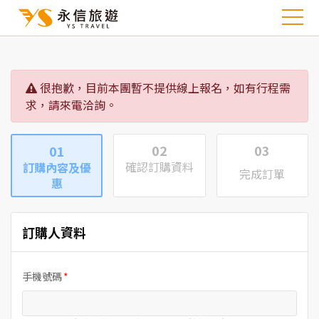
很抱歉，目前本團暫不提供線上報名，如有行程需
求，請來電洽詢。
02
03
01
確認訂購資料
訂購內容及優
完成訂單
惠
訂購人資料
手機號碼