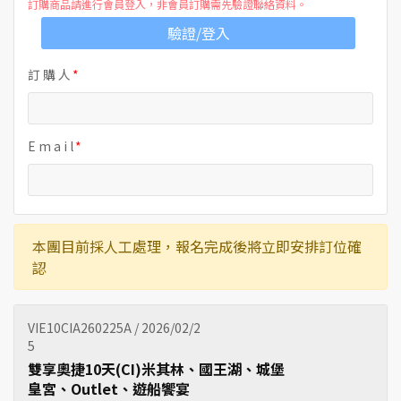
訂購商品請進行會員登入，非會員訂購需先驗證聯絡資料。
驗證/登入
訂 購 人
E m a i l
本團目前採人工處理，報名完成後將立即安排訂位確
認
VIE10CIA260225A / 2026/02/2
5
雙享奧捷10天(CI)米其林、國王湖、城堡
皇宮、Outlet、遊船饗宴