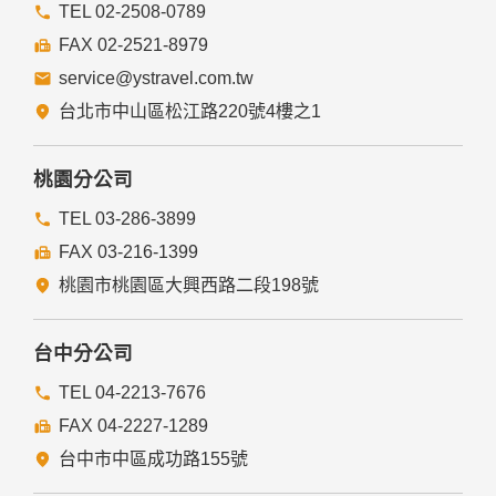
提供的連結，點選進入其他網站。但該連結網站不適用本網站
TEL 02-2508-0789
的隱私權保護政策，您必須參考該連結網站中的隱私權保護政
FAX 02-2521-8979
策。
service@ystravel.com.tw
五、與第三人共用個人資料之政策
台北市中山區松江路220號4樓之1
本網站絕不會提供、交換、出租或出售任何您的個人資料給其
他個人、團體、私人企業或公務機關，但有法律依據或合約義
務者，不在此限。
桃園分公司
前項但書之情形包括不限於：
TEL 03-286-3899
FAX 03-216-1399
經由您書面同意。
法律明文規定。
桃園市桃園區大興西路二段198號
為免除您生命、身體、自由或財產上之危險。
與公務機關或學術研究機構合作，基於公共利益為統計或學術
研究而有必要，且資料經過提供者處理或蒐集者依其揭露方式
台中分公司
無從識別特定之當事人。
當您在網站的行為，違反服務條款或可能損害或妨礙網站與其
TEL 04-2213-7676
他使用者權益或導致任何人遭受損害時，經網站管理單位研析
FAX 04-2227-1289
揭露您的個人資料是為了辨識、聯絡或採取法律行動所必要
者。
台中市中區成功路155號
有利於您的權益。