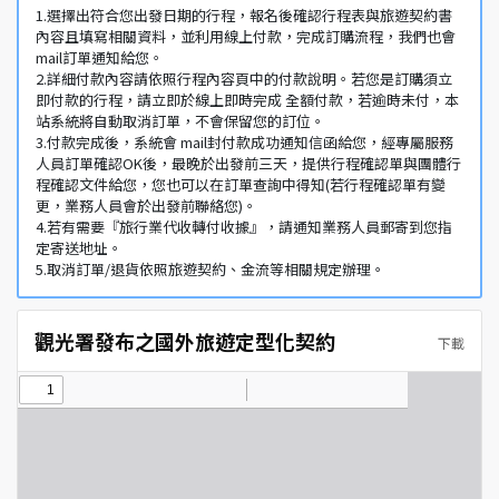
1.選擇出符合您出發日期的行程，報名後確認行程表與旅遊契約書
內容且填寫相關資料，並利用線上付款，完成訂購流程，我們也會
mail訂單通知給您。
2.詳細付款內容請依照行程內容頁中的付款說明。若您是訂購須立
即付款的行程，請立即於線上即時完成 全額付款，若逾時未付，本
站系統將自動取消訂單，不會保留您的訂位。
3.付款完成後，系統會 mail封付款成功通知信函給您，經專屬服務
人員訂單確認OK後，最晚於出發前三天，提供行程確認單與團體行
程確認文件給您，您也可以在訂單查詢中得知(若行程確認單有變
更，業務人員會於出發前聯絡您)。
4.若有需要『旅行業代收轉付收據』，請通知業務人員郵寄到您指
定寄送地址。
5.取消訂單/退貨依照旅遊契約、金流等相關規定辦理。
觀光署發布之國外旅遊定型化契約
下載