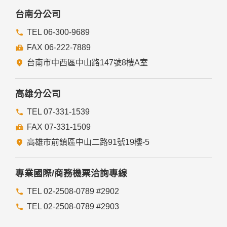
本網站委託廠商協助蒐集、處理或利用您的個人資料時，將對
委外廠商或個人善盡監督管理之責。
台南分公司
六、Cookie之使用
TEL 06-300-9689
為了提供您最佳的服務，本網站會在您的電腦中放置並取用我
FAX 06-222-7889
們的Cookie，若您不願接受Cookie的寫入，您可在您使用的
瀏覽器功能項中設定隱私權等級為高，即可拒絕Cookie的寫
台南市中西區中山路147號8樓A室
入，但可能會導至網站某些功能無法正常執行。
七、隱私權保護政策之修正
高雄分公司
本網站隱私權保護政策將因應需求隨時進行修正，修正後的條
TEL 07-331-1539
款將刊登於網站上。
FAX 07-331-1509
高雄市前鎮區中山二路91號19樓-5
專業國際/商務機票洽詢專線
TEL 02-2508-0789 #2902
TEL 02-2508-0789 #2903