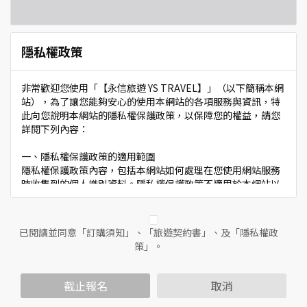
隱私權政策
非常歡迎您使用「【永信旅遊 YS TRAVEL】」（以下簡稱本網
站），為了讓您能夠安心的使用本網站的各項服務與資訊，特
此向您說明本網站的隱私權保護政策，以保障您的權益，請您
詳閱下列內容：
一、隱私權保護政策的適用範圍
隱私權保護政策內容，包括本網站如何處理在您使用網站服務
時收集到的個人識別資料。隱私權保護政策不適用於本網站以
外的相關連結網站，也不適用於非本網站所委託或參與管理的
人員。
已閱讀並同意「訂購須知」、「旅遊契約書」、及「隱私權政
二、個人資料的蒐集、處理及利用方式
策」。
當您造訪本網站或使用本網站所提供之功能服務時，我們將視
該服務功能性質，請您提供必要的個人資料，並在該特定目的
範圍內處理及利用您的個人資料；非經您書面同意，本網站不
截止報名
取消
會將個人資料用於其他用途。