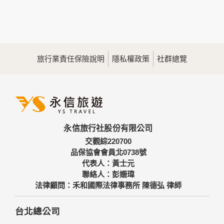
本網站在您使用服務信箱、問卷調查等互動性功能時，會保留
您所提供的姓名、電子郵件地址、聯絡方式及使用時間等。
於一般瀏覽時，伺服器會自行記錄相關行徑，包括您使用連線
設備的IP位址、使用時間、使用的瀏覽器、瀏覽及點選資料記
錄等，做為我們增進網站服務的參考依據，此記錄為內部應
用，決不對外公佈。
旅行業責任保險說明
隱私權政策
社群總覽
為提供精確的服務，我們會將收集的問卷調查內容進行統計與
分析，分析結果之統計數據或說明文字呈現，除供內部研究
外，我們會視需要公佈統計數據及說明文字，但不涉及特定個
人之資料。
三、資料之保護
本網站主機均設有防火牆、防毒系統等相關的各項資訊安全設
永信旅行社股份有限公司
備及必要的安全防護措施，加以保護網站及您的個人資料採用
嚴格的保護措施，只由經過授權的人員才能接觸您的個人資
交觀綜220700
料，相關處理人員皆簽有保密合約，如有違反保密義務者，將
品保協會會員北0738號
會受到相關的法律處分。
代表人：黃士元
如因業務需要有必要委託其他單位提供服務時，本網站亦會嚴
聯絡人：彭姍瑋
格要求其遵守保密義務，並且採取必要檢查程序以確定其將確
法律顧問：禾和國際法律事務所 陳德弘 律師
實遵守。
四、網站對外的相關連結
台北總公司
本網站的網頁提供其他網站的網路連結，您也可經由本網站所