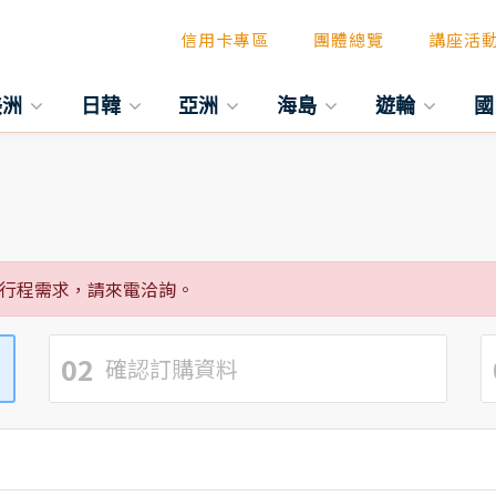
信用卡專區
團體總覽
講座活
美洲
日韓
亞洲
海島
遊輪
國
行程需求，請來電洽詢。
02
確認訂購資料