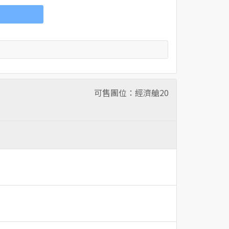
可售團位：經濟艙
20