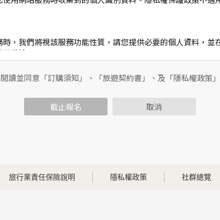
務時，我們將視該服務功能性質，請您提供必要的個人資料，並
其他用途。
功能時，會保留您所提供的姓名、電子郵件地址、聯絡方式及使
包括您使用連線設備的IP位址、使用時間、使用的瀏覽器、瀏覽
已閱讀並同意「訂購須知」、「旅遊契約書」、及「隱私權政策
內容進行統計與分析，分析結果之統計數據或說明文字呈現，除
截止報名
取消
各項資訊安全設備及必要的安全防護措施，加以保護網站及您的
簽有保密合約，如有違反保密義務者，將會受到相關的法律處分
，本網站亦會嚴格要求其遵守保密義務，並且採取必要檢查程序
旅行業責任保險說明
隱私權政策
社群總覽
可經由本網站所提供的連結，點選進入其他網站。但該連結網站