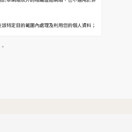
在該特定目的範圍內處理及利用您的個人資料；
用時間等。
及點選資料記錄等，做為我們增進網站服務的參
」。
供內部研究外，我們會視需要公佈統計數據及說
個人資料採用嚴格的保護措施，只由經過授權的
。
以確定其將確實遵守。
不適用本網站的隱私權保護政策，您必須參考該