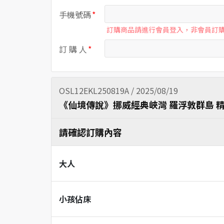
手機號碼
訂購商品請進行會員登入，非會員訂
訂 購 人
OSL12EKL250819A / 2025/08/19
《仙境傳說》挪威經典峽灣 羅浮敦群島 精
請確認訂購內容
大人
小孩佔床