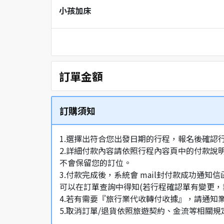
小孩加床
訂單金額
訂購須知
1.選擇出符合您出發日期的行程，報名後確認
2.詳細付款內容請依照行程內容頁中的付款說
不會保留您的訂位。
3.付款完成後，系統會 mail封付款成功
可以在訂單查詢中得知(若行程確認單有變更，
4.若有需要『旅行業代收轉付收據』，請通知
5.取消訂單/退貨依照旅遊契約、金流等相關規