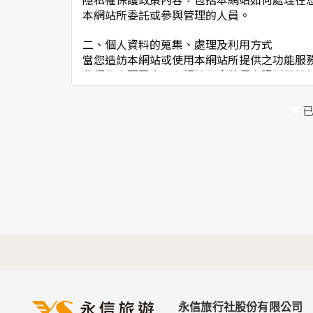
本網站所委託或參與管理的人員。
二、個人資料的蒐集、處理及利用方式
當您造訪本網站或使用本網站所提供之功能服
非經您書面同意，本網站不會將個人資料用於
本網站在您使用服務信箱、問卷調查等互動性
於一般瀏覽時，伺服器會自行記錄相關行徑，
考依據，此記錄為內部應用，決不對外公佈。
為提供精確的服務，我們會將收集的問卷調查
明文字，但不涉及特定個人之資料。
三、資料之保護
本網站主機均設有防火牆、防毒系統等相關的
人員才能接觸您的個人資料，相關處理人員皆
如因業務需要有必要委託其他單位提供服務時
四、網站對外的相關連結
本網站的網頁提供其他網站的網路連結，您也
連結網站中的隱私權保護政策。
永信旅行社股份有限公司