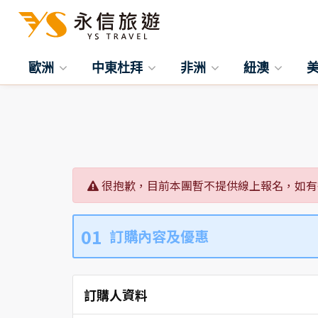
歐洲
中東杜拜
非洲
紐澳
很抱歉，目前本團暫不提供線上報名，如有
01
訂購內容及優惠
訂購人資料