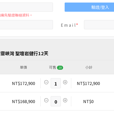
驗證/登入
購需先驗證聯絡資料。
E m a i l
靈峽灣 聖壇岩健行12天
單價
可售
小計
20
NT$172,900
1
NT$172,900
NT$168,900
0
NT$0