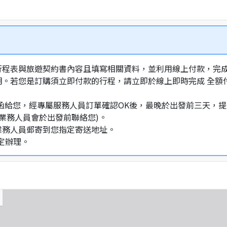
行程表與旅遊契約書內容且填寫相關資料，並利用線上付款，完成訂
明。若您是訂購須立即付款的行程，請立即於線上即時完成 全
通知信函給您，經專屬服務人員訂單確認OK後，最晚於出發前三天
業務人員會於出發前聯絡您)。
業務人員郵寄到您指定寄送地址。
定辦理。