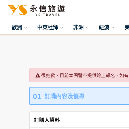
歐洲
中東杜拜
非洲
紐澳
很抱歉，目前本團暫不提供線上報名，如有
01
訂購內容及優惠
訂購人資料