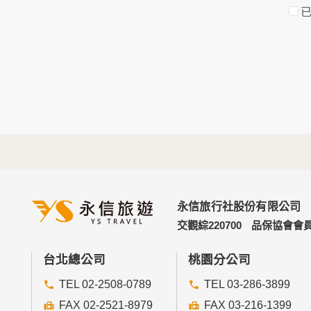
於一般瀏覽時，伺服器會自行記錄相關行徑，
考依據，此記錄為內部應用，決不對外公佈。
為提供精確的服務，我們會將收集的問卷調查
明文字，但不涉及特定個人之資料。
三、資料之保護
本網站主機均設有防火牆、防毒系統等相關的
人員才能接觸您的個人資料，相關處理人員皆
如因業務需要有必要委託其他單位提供服務時
四、網站對外的相關連結
本網站的網頁提供其他網站的網路連結，您也
連結網站中的隱私權保護政策。
永信旅行社股份有限公司
五、與第三人共用個人資料之政策
交觀綜220700
品保協會會員
本網站絕不會提供、交換、出租或出售任何您
前項但書之情形包括不限於：
台北總公司
桃園分公司
TEL 02-2508-0789
TEL 03-286-3899
經由您書面同意。
法律明文規定。
FAX 02-2521-8979
FAX 03-216-1399