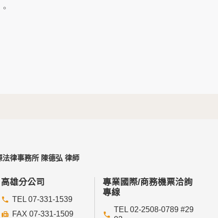
及點選資料記錄等，做為我們增進網站服務的參
」。
供內部研究外，我們會視需要公佈統計數據及說
個人資料採用嚴格的保護措施，只由經過授權的
。
以確定其將確實遵守。
不適用本網站的隱私權保護政策，您必須參考該
法律事務所 陳德弘 律師
依據或合約義務者，不在此限。
高雄分公司
專業國際/商務機票洽詢
專線
TEL 07-331-1539
TEL 02-2508-0789 #29
FAX 07-331-1509