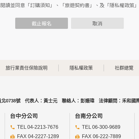
包括您使用連線設備的IP位址、使用時間、使用的瀏覽器、瀏覽
已閱讀並同意「訂購須知」、「旅遊契約書」、及「隱私權政策
內容進行統計與分析，分析結果之統計數據或說明文字呈現，除
截止報名
取消
各項資訊安全設備及必要的安全防護措施，加以保護網站及您的
簽有保密合約，如有違反保密義務者，將會受到相關的法律處分
，本網站亦會嚴格要求其遵守保密義務，並且採取必要檢查程序
旅行業責任保險說明
隱私權政策
社群總覽
可經由本網站所提供的連結，點選進入其他網站。但該連結網站
北0738號
代表人：黃士元
聯絡人：彭姍瑋
法律顧問：禾和國際
的個人資料給其他個人、團體、私人企業或公務機關，但有法律
台中分公司
台南分公司
TEL 04-2213-7676
TEL 06-300-9689
FAX 04-2227-1289
FAX 06-222-7889