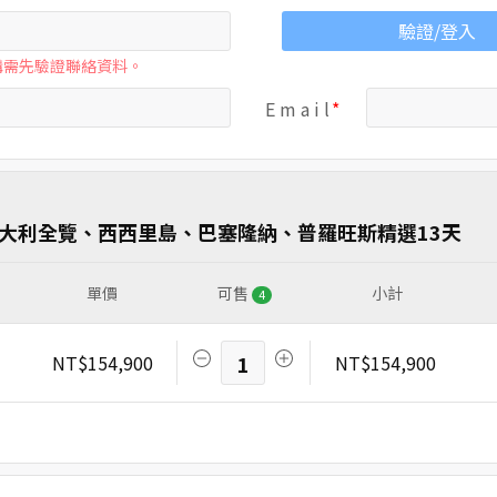
驗證/登入
購需先驗證聯絡資料。
E m a i l
~義大利全覽、西西里島、巴塞隆納、普羅旺斯精選13天
單價
可售
小計
4
NT$154,900
1
NT$154,900