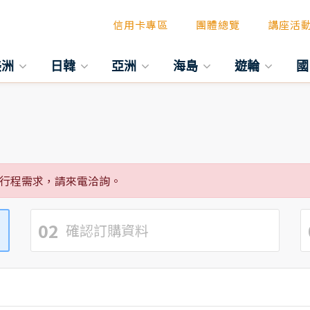
信用卡專區
團體總覽
講座活
美洲
日韓
亞洲
海島
遊輪
國
行程需求，請來電洽詢。
02
確認訂購資料