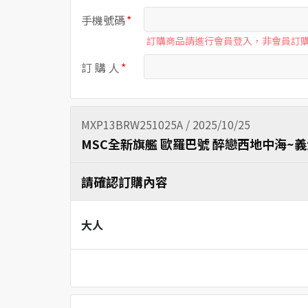
手機號碼
訂購商品請進行會員登入，非會員訂
訂 購 人
MXP13BRW251025A / 2025/10/25
MSC全新旗艦 歐羅巴號 醉戀西地中海
請確認訂購內容
大人