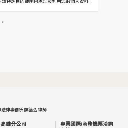
在該特定目的範圍內處理及利用您的個人資料；
用時間等。
及點選資料記錄等，做為我們增進網站服務的參
」。
供內部研究外，我們會視需要公佈統計數據及說
個人資料採用嚴格的保護措施，只由經過授權的
。
以確定其將確實遵守。
不適用本網站的隱私權保護政策，您必須參考該
法律事務所 陳德弘 律師
依據或合約義務者，不在此限。
高雄分公司
專業國際/商務機票洽詢