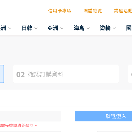
信用卡專區
團體總覽
講座活
美洲
日韓
亞洲
海島
遊輪
國
02
確認訂購資料
驗證/登入
購需先驗證聯絡資料。