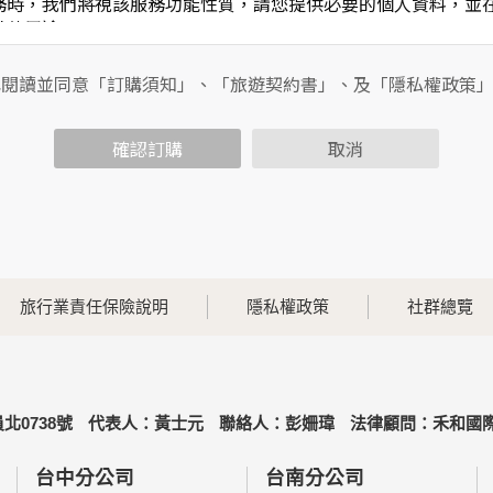
務時，我們將視該服務功能性質，請您提供必要的個人資料，並
其他用途。
功能時，會保留您所提供的姓名、電子郵件地址、聯絡方式及使
包括您使用連線設備的IP位址、使用時間、使用的瀏覽器、瀏覽
已閱讀並同意「訂購須知」、「旅遊契約書」、及「隱私權政策
內容進行統計與分析，分析結果之統計數據或說明文字呈現，除
確認訂購
取消
各項資訊安全設備及必要的安全防護措施，加以保護網站及您的
簽有保密合約，如有違反保密義務者，將會受到相關的法律處分
，本網站亦會嚴格要求其遵守保密義務，並且採取必要檢查程序
旅行業責任保險說明
隱私權政策
社群總覽
可經由本網站所提供的連結，點選進入其他網站。但該連結網站
北0738號
代表人：黃士元
聯絡人：彭姍瑋
法律顧問：禾和國際
的個人資料給其他個人、團體、私人企業或公務機關，但有法律
台中分公司
台南分公司