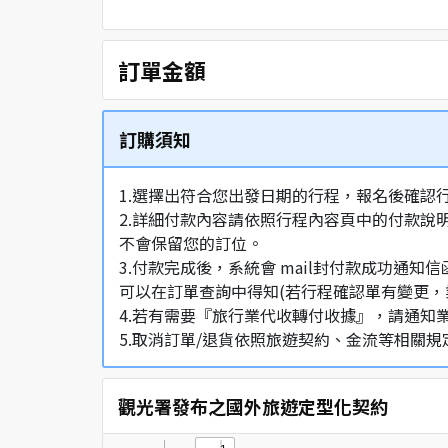
訂單金額
訂購須知
1.選擇出符合您出發日期的行程，報名後確認
2.詳細付款內容請依照行程內容頁中的付款說
不會保留您的訂位。
3.付款完成後，系統會 mail封付款成功
可以在訂單查詢中得知(若行程確認單有變更，
4.若有需要『旅行業代收轉付收據』，請通知
5.取消訂單/退貨依照旅遊契約、金流等相關規
觀光署發布之國外旅遊定型化契約