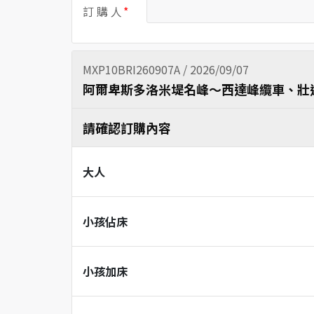
訂 購 人
MXP10BRI260907A / 2026/09/07
阿爾卑斯多洛米堤名峰～西達峰纜車、壯遊
請確認訂購內容
大人
小孩佔床
小孩加床