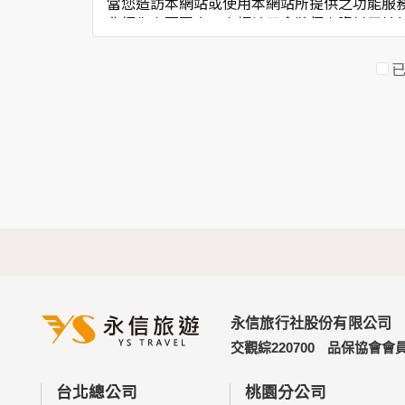
當您造訪本網站或使用本網站所提供之功能服
非經您書面同意，本網站不會將個人資料用於
本網站在您使用服務信箱、問卷調查等互動性
於一般瀏覽時，伺服器會自行記錄相關行徑，
考依據，此記錄為內部應用，決不對外公佈。
為提供精確的服務，我們會將收集的問卷調查
明文字，但不涉及特定個人之資料。
三、資料之保護
本網站主機均設有防火牆、防毒系統等相關的
人員才能接觸您的個人資料，相關處理人員皆
如因業務需要有必要委託其他單位提供服務時
四、網站對外的相關連結
本網站的網頁提供其他網站的網路連結，您也
連結網站中的隱私權保護政策。
永信旅行社股份有限公司
五、與第三人共用個人資料之政策
交觀綜220700
品保協會會員
本網站絕不會提供、交換、出租或出售任何您
前項但書之情形包括不限於：
台北總公司
桃園分公司