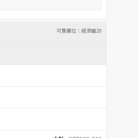
可售團位：經濟艙
20