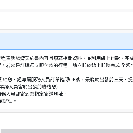
行程表與旅遊契約書內容且填寫相關資料，並利用線上付款，完成訂
明。若您是訂購須立即付款的行程，請立即於線上即時完成 全
通知信函給您，經專屬服務人員訂單確認OK後，最晚於出發前三天
業務人員會於出發前聯絡您)。
業務人員郵寄到您指定寄送地址。
定辦理。