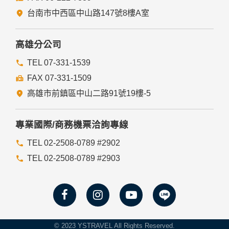
們的Cookie，若您不願接受Cookie的寫入，您可在您使用的
瀏覽器功能項中設定隱私權等級為高，即可拒絕Cookie的寫
台南市中西區中山路147號8樓A室
入，但可能會導至網站某些功能無法正常執行。
七、隱私權保護政策之修正
高雄分公司
本網站隱私權保護政策將因應需求隨時進行修正，修正後的條
TEL 07-331-1539
款將刊登於網站上。
FAX 07-331-1509
高雄市前鎮區中山二路91號19樓-5
專業國際/商務機票洽詢專線
TEL 02-2508-0789 #2902
TEL 02-2508-0789 #2903
© 2023 YSTRAVEL All Rights Reserved.