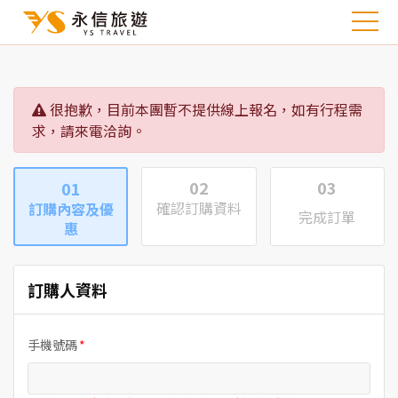
很抱歉，目前本團暫不提供線上報名，如有行程需
求，請來電洽詢。
02
03
01
確認訂購資料
訂購內容及優
完成訂單
惠
訂購人資料
手機號碼