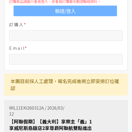
訂購商品請進行會員登入，非會員訂購需先驗證聯絡資料。
驗證/登入
訂 購 人
E m a i l
本團目前採人工處理，報名完成後將立即安排訂位確
認
MIL11EKI260312A / 2026/03/
12
【阿聯假期】【義大利】享樂主「義」1
享威尼斯島飯店2享尊爵阿聯航雙點進出