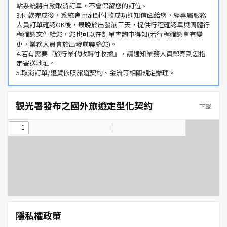
站系統將自動取消訂單，不會保留您的訂位。
3.付款完成後，系統會 mail封付款成功通知信函給您，經專屬服務
人員訂單確認OK後，最晚於出發前三天，提供行程確認單與團體行
程確認文件給您，您也可以在訂單查詢中得知(若行程確認單有變
更，業務人員會於出發前聯絡您)。
4.若有需要『旅行業代收轉付收據』，請通知業務人員郵寄到您指
定寄送地址。
5.取消訂單/退貨依照旅遊契約、金流等相關規定辦理。
觀光署發布之國外旅遊定型化契約
下載
隱私權政策