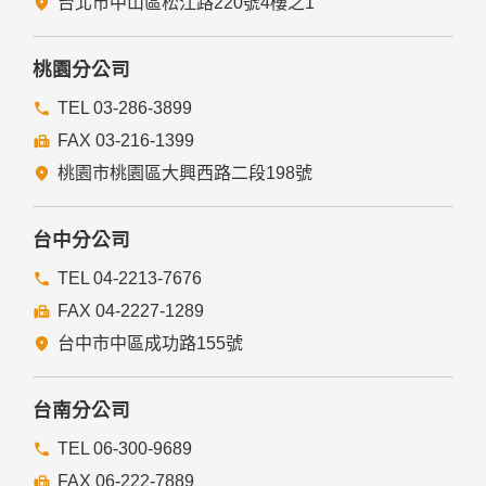
台北市中山區松江路220號4樓之1
本網站絕不會提供、交換、出租或出售任何您的個人資料給其
他個人、團體、私人企業或公務機關，但有法律依據或合約義
務者，不在此限。
桃園分公司
前項但書之情形包括不限於：
TEL 03-286-3899
FAX 03-216-1399
經由您書面同意。
法律明文規定。
桃園市桃園區大興西路二段198號
為免除您生命、身體、自由或財產上之危險。
與公務機關或學術研究機構合作，基於公共利益為統計或學術
研究而有必要，且資料經過提供者處理或蒐集者依其揭露方式
台中分公司
無從識別特定之當事人。
當您在網站的行為，違反服務條款或可能損害或妨礙網站與其
TEL 04-2213-7676
他使用者權益或導致任何人遭受損害時，經網站管理單位研析
FAX 04-2227-1289
揭露您的個人資料是為了辨識、聯絡或採取法律行動所必要
者。
台中市中區成功路155號
有利於您的權益。
本網站委託廠商協助蒐集、處理或利用您的個人資料時，將對
委外廠商或個人善盡監督管理之責。
台南分公司
六、Cookie之使用
TEL 06-300-9689
為了提供您最佳的服務，本網站會在您的電腦中放置並取用我
FAX 06-222-7889