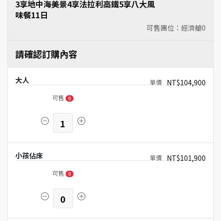
3享地中海美景4享法拉利高鐵5享八大風
味餐11日
可售團位：經濟艙
0
請確認訂購內容
大人
NT$104,900
可售
0
1
小孩佔床
NT$101,900
可售
0
0