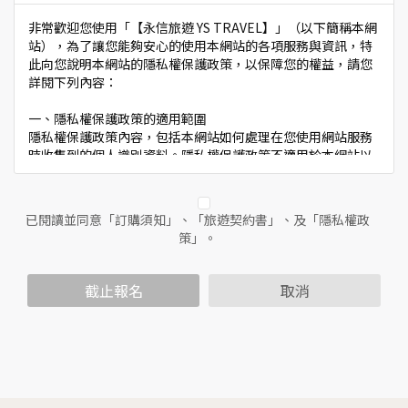
非常歡迎您使用「【永信旅遊 YS TRAVEL】」（以下簡稱本網
站），為了讓您能夠安心的使用本網站的各項服務與資訊，特
此向您說明本網站的隱私權保護政策，以保障您的權益，請您
詳閱下列內容：
一、隱私權保護政策的適用範圍
隱私權保護政策內容，包括本網站如何處理在您使用網站服務
時收集到的個人識別資料。隱私權保護政策不適用於本網站以
外的相關連結網站，也不適用於非本網站所委託或參與管理的
人員。
已閱讀並同意「訂購須知」、「旅遊契約書」、及「隱私權政
二、個人資料的蒐集、處理及利用方式
策」。
當您造訪本網站或使用本網站所提供之功能服務時，我們將視
該服務功能性質，請您提供必要的個人資料，並在該特定目的
範圍內處理及利用您的個人資料；非經您書面同意，本網站不
截止報名
取消
會將個人資料用於其他用途。
本網站在您使用服務信箱、問卷調查等互動性功能時，會保留
您所提供的姓名、電子郵件地址、聯絡方式及使用時間等。
於一般瀏覽時，伺服器會自行記錄相關行徑，包括您使用連線
設備的IP位址、使用時間、使用的瀏覽器、瀏覽及點選資料記
錄等，做為我們增進網站服務的參考依據，此記錄為內部應