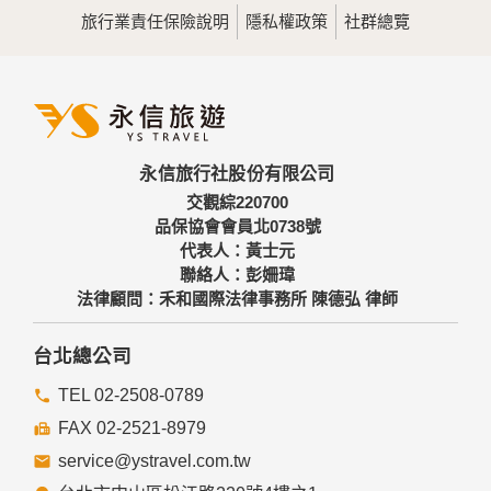
用，決不對外公佈。
旅行業責任保險說明
隱私權政策
社群總覽
為提供精確的服務，我們會將收集的問卷調查內容進行統計與
分析，分析結果之統計數據或說明文字呈現，除供內部研究
外，我們會視需要公佈統計數據及說明文字，但不涉及特定個
人之資料。
三、資料之保護
本網站主機均設有防火牆、防毒系統等相關的各項資訊安全設
永信旅行社股份有限公司
備及必要的安全防護措施，加以保護網站及您的個人資料採用
嚴格的保護措施，只由經過授權的人員才能接觸您的個人資
交觀綜220700
料，相關處理人員皆簽有保密合約，如有違反保密義務者，將
品保協會會員北0738號
會受到相關的法律處分。
代表人：黃士元
如因業務需要有必要委託其他單位提供服務時，本網站亦會嚴
聯絡人：彭姍瑋
格要求其遵守保密義務，並且採取必要檢查程序以確定其將確
法律顧問：禾和國際法律事務所 陳德弘 律師
實遵守。
四、網站對外的相關連結
台北總公司
本網站的網頁提供其他網站的網路連結，您也可經由本網站所
提供的連結，點選進入其他網站。但該連結網站不適用本網站
TEL 02-2508-0789
的隱私權保護政策，您必須參考該連結網站中的隱私權保護政
FAX 02-2521-8979
策。
service@ystravel.com.tw
五、與第三人共用個人資料之政策