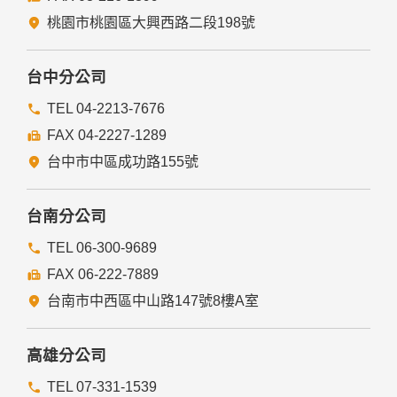
經由您書面同意。
法律明文規定。
桃園市桃園區大興西路二段198號
為免除您生命、身體、自由或財產上之危險。
與公務機關或學術研究機構合作，基於公共利益為統計或學術
研究而有必要，且資料經過提供者處理或蒐集者依其揭露方式
台中分公司
無從識別特定之當事人。
當您在網站的行為，違反服務條款或可能損害或妨礙網站與其
TEL 04-2213-7676
他使用者權益或導致任何人遭受損害時，經網站管理單位研析
FAX 04-2227-1289
揭露您的個人資料是為了辨識、聯絡或採取法律行動所必要
者。
台中市中區成功路155號
有利於您的權益。
本網站委託廠商協助蒐集、處理或利用您的個人資料時，將對
委外廠商或個人善盡監督管理之責。
台南分公司
六、Cookie之使用
TEL 06-300-9689
為了提供您最佳的服務，本網站會在您的電腦中放置並取用我
FAX 06-222-7889
們的Cookie，若您不願接受Cookie的寫入，您可在您使用的
瀏覽器功能項中設定隱私權等級為高，即可拒絕Cookie的寫
台南市中西區中山路147號8樓A室
入，但可能會導至網站某些功能無法正常執行。
七、隱私權保護政策之修正
高雄分公司
本網站隱私權保護政策將因應需求隨時進行修正，修正後的條
TEL 07-331-1539
款將刊登於網站上。