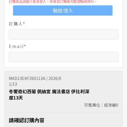
訂購商品請進行會員登入，非會員訂購需先驗證聯絡資料。
驗證/登入
訂 購 人
E m a i l
MAD13EKF260113A / 2026/0
1/13
冬饗奇幻西葡 佩納宮 魔法書店 伊比利深
度13天
可售團位：經濟艙
0
請確認訂購內容