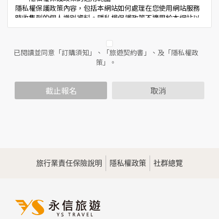
隱私權保護政策內容，包括本網站如何處理在您使用網站服務
時收集到的個人識別資料。隱私權保護政策不適用於本網站以
外的相關連結網站，也不適用於非本網站所委託或參與管理的
人員。
已閱讀並同意「訂購須知」、「旅遊契約書」、及「隱私權政
二、個人資料的蒐集、處理及利用方式
策」。
當您造訪本網站或使用本網站所提供之功能服務時，我們將視
該服務功能性質，請您提供必要的個人資料，並在該特定目的
範圍內處理及利用您的個人資料；非經您書面同意，本網站不
截止報名
取消
會將個人資料用於其他用途。
本網站在您使用服務信箱、問卷調查等互動性功能時，會保留
您所提供的姓名、電子郵件地址、聯絡方式及使用時間等。
於一般瀏覽時，伺服器會自行記錄相關行徑，包括您使用連線
設備的IP位址、使用時間、使用的瀏覽器、瀏覽及點選資料記
錄等，做為我們增進網站服務的參考依據，此記錄為內部應
用，決不對外公佈。
旅行業責任保險說明
隱私權政策
社群總覽
為提供精確的服務，我們會將收集的問卷調查內容進行統計與
分析，分析結果之統計數據或說明文字呈現，除供內部研究
外，我們會視需要公佈統計數據及說明文字，但不涉及特定個
人之資料。
三、資料之保護