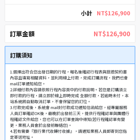
小計
NT$126,900
訂單金額
NT$126,900
訂購須知
1.選擇出符合您出發日期的行程，報名後確認行程表與旅遊契約書
內容且填寫相關資料，並利用線上付款，完成訂購流程，我們也會
mail訂單通知給您。
2.詳細付款內容請依照行程內容頁中的付款說明。若您是訂購須立
即付款的行程，請立即於線上即時完成 全額付款，若逾時未付，本
站系統將自動取消訂單，不會保留您的訂位。
3.付款完成後，系統會 mail封付款成功通知信函給您，經專屬服務
人員訂單確認OK後，最晚於出發前三天，提供行程確認單與團體行
程確認文件給您，您也可以在訂單查詢中得知(若行程確認單有變
更，業務人員會於出發前聯絡您)。
4.若有需要『旅行業代收轉付收據』，請通知業務人員郵寄到您指
定寄送地址。