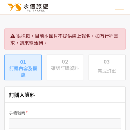
很抱歉，目前本團暫不提供線上報名，如有行程需
求，請來電洽詢。
02
03
01
確認訂購資料
訂購內容及優
完成訂單
惠
訂購人資料
手機號碼