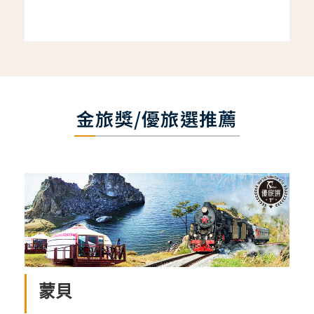
金旅獎/優旅選推薦
蒙貝