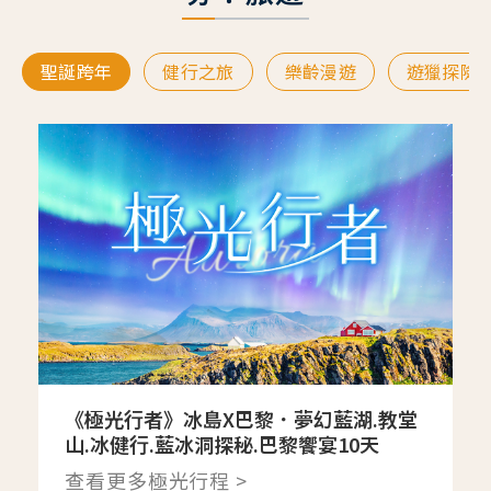
聖誕跨年
健行之旅
樂齡漫遊
遊獵探險
《極光行者》冰島X巴黎．夢幻藍湖.教堂
山.冰健行.藍冰洞探秘.巴黎饗宴10天
查看更多極光行程 >