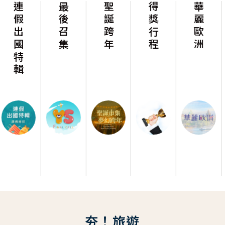
輯
最後召集
聖誕跨年
得獎行程
華麗歐洲
華麗美
夯！旅遊