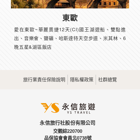
東歐
愛在東歐~華麗奧捷12天(CI)國王湖遊船、雙點進
出、音樂會、鹽礦、哈斯達特天空步道、米其林、6
晚五星&湖區飯店
旅行業責任保險說明
隱私權政策
社群總覽
永信旅行社股份有限公司
交觀綜220700
品保協會會員北0738號