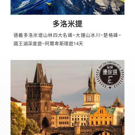
多洛米提
德義多洛米堤山林四大名峰~大鐘山冰川~楚格峰~
國王湖深度遊~阿爾卑斯環遊14天