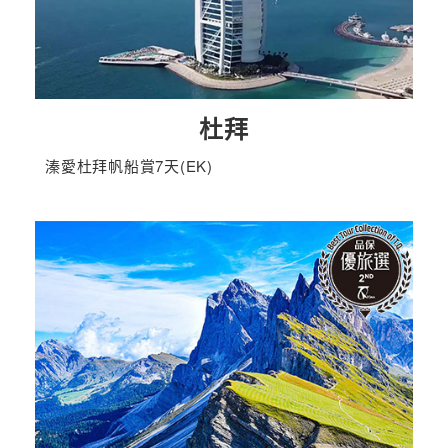
杜拜
溱愛杜拜帆船賞7天(EK)