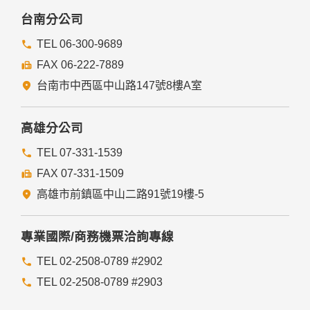
本網站委託廠商協助蒐集、處理或利用您的個人資料時，將對
委外廠商或個人善盡監督管理之責。
台南分公司
六、Cookie之使用
TEL 06-300-9689
為了提供您最佳的服務，本網站會在您的電腦中放置並取用我
FAX 06-222-7889
們的Cookie，若您不願接受Cookie的寫入，您可在您使用的
瀏覽器功能項中設定隱私權等級為高，即可拒絕Cookie的寫
台南市中西區中山路147號8樓A室
入，但可能會導至網站某些功能無法正常執行。
七、隱私權保護政策之修正
高雄分公司
本網站隱私權保護政策將因應需求隨時進行修正，修正後的條
TEL 07-331-1539
款將刊登於網站上。
FAX 07-331-1509
高雄市前鎮區中山二路91號19樓-5
專業國際/商務機票洽詢專線
TEL 02-2508-0789 #2902
TEL 02-2508-0789 #2903