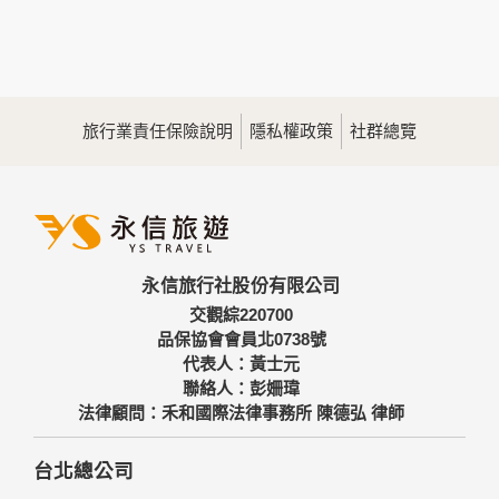
本網站在您使用服務信箱、問卷調查等互動性功能時，會保留
您所提供的姓名、電子郵件地址、聯絡方式及使用時間等。
於一般瀏覽時，伺服器會自行記錄相關行徑，包括您使用連線
設備的IP位址、使用時間、使用的瀏覽器、瀏覽及點選資料記
錄等，做為我們增進網站服務的參考依據，此記錄為內部應
用，決不對外公佈。
旅行業責任保險說明
隱私權政策
社群總覽
為提供精確的服務，我們會將收集的問卷調查內容進行統計與
分析，分析結果之統計數據或說明文字呈現，除供內部研究
外，我們會視需要公佈統計數據及說明文字，但不涉及特定個
人之資料。
三、資料之保護
本網站主機均設有防火牆、防毒系統等相關的各項資訊安全設
永信旅行社股份有限公司
備及必要的安全防護措施，加以保護網站及您的個人資料採用
嚴格的保護措施，只由經過授權的人員才能接觸您的個人資
交觀綜220700
料，相關處理人員皆簽有保密合約，如有違反保密義務者，將
品保協會會員北0738號
會受到相關的法律處分。
代表人：黃士元
如因業務需要有必要委託其他單位提供服務時，本網站亦會嚴
聯絡人：彭姍瑋
格要求其遵守保密義務，並且採取必要檢查程序以確定其將確
法律顧問：禾和國際法律事務所 陳德弘 律師
實遵守。
四、網站對外的相關連結
台北總公司
本網站的網頁提供其他網站的網路連結，您也可經由本網站所