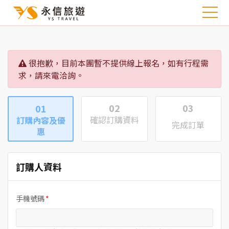
很抱歉，目前本團暫不提供線上報名，如有行程需
求，請來電洽詢。
02
03
01
確認訂購資料
訂購內容及優
完成訂單
惠
訂購人資料
手機號碼