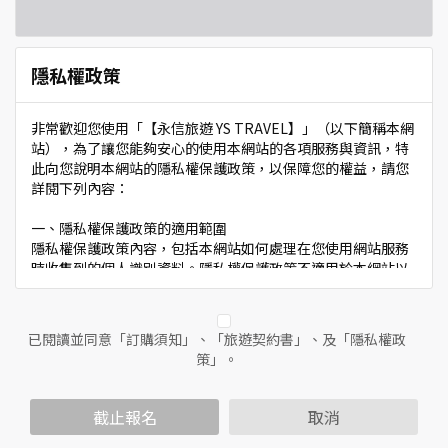
隱私權政策
非常歡迎您使用「【永信旅遊 YS TRAVEL】」（以下簡稱本網
站），為了讓您能夠安心的使用本網站的各項服務與資訊，特
此向您說明本網站的隱私權保護政策，以保障您的權益，請您
詳閱下列內容：
一、隱私權保護政策的適用範圍
隱私權保護政策內容，包括本網站如何處理在您使用網站服務
時收集到的個人識別資料。隱私權保護政策不適用於本網站以
外的相關連結網站，也不適用於非本網站所委託或參與管理的
人員。
已閱讀並同意「訂購須知」、「旅遊契約書」、及「隱私權政
二、個人資料的蒐集、處理及利用方式
策」。
當您造訪本網站或使用本網站所提供之功能服務時，我們將視
該服務功能性質，請您提供必要的個人資料，並在該特定目的
範圍內處理及利用您的個人資料；非經您書面同意，本網站不
截止報名
取消
會將個人資料用於其他用途。