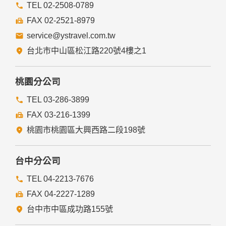
提供的連結，點選進入其他網站。但該連結網站不適用本網站
TEL 02-2508-0789
的隱私權保護政策，您必須參考該連結網站中的隱私權保護政
FAX 02-2521-8979
策。
service@ystravel.com.tw
五、與第三人共用個人資料之政策
台北市中山區松江路220號4樓之1
本網站絕不會提供、交換、出租或出售任何您的個人資料給其
他個人、團體、私人企業或公務機關，但有法律依據或合約義
務者，不在此限。
桃園分公司
前項但書之情形包括不限於：
TEL 03-286-3899
FAX 03-216-1399
經由您書面同意。
法律明文規定。
桃園市桃園區大興西路二段198號
為免除您生命、身體、自由或財產上之危險。
與公務機關或學術研究機構合作，基於公共利益為統計或學術
研究而有必要，且資料經過提供者處理或蒐集者依其揭露方式
台中分公司
無從識別特定之當事人。
當您在網站的行為，違反服務條款或可能損害或妨礙網站與其
TEL 04-2213-7676
他使用者權益或導致任何人遭受損害時，經網站管理單位研析
FAX 04-2227-1289
揭露您的個人資料是為了辨識、聯絡或採取法律行動所必要
者。
台中市中區成功路155號
有利於您的權益。