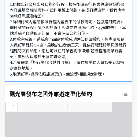
1.選擇出符合您出發日期的行程，報名後確認行程表與旅遊契約書
內容且填寫相關資料，並利用線上付款，完成訂購流程，我們也會
mail訂單通知給您。
2.詳細付款內容請依照行程內容頁中的付款說明。若您是訂購須立
即付款的行程，請立即於線上即時完成 全額付款，若逾時未付，本
站系統將自動取消訂單，不會保留您的訂位。
3.付款完成後，系統會 mail封付款成功通知信函給您，經專屬服務
人員訂單確認OK後，最晚於出發前三天，提供行程確認單與團體行
程確認文件給您，您也可以在訂單查詢中得知(若行程確認單有變
更，業務人員會於出發前聯絡您)。
4.若有需要『旅行業代收轉付收據』，請通知業務人員郵寄到您指
定寄送地址。
5.取消訂單/退貨依照旅遊契約、金流等相關規定辦理。
觀光署發布之國外旅遊定型化契約
下載