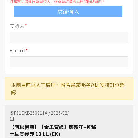
訂購商品請進行會員登入，非會員訂購需先驗證聯絡資料。
驗證/登入
訂 購 人
E m a i l
本團目前採人工處理，報名完成後將立即安排訂位確
認
IST11EKB260211A / 2026/02/
11
【阿聯假期】【金馬賀歲】慶新年~神秘
土耳其經典 10 1日(EK)