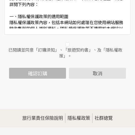
詳閱下列內容：
一、隱私權保護政策的適用範圍
隱私權保護政策內容，包括本網站如何處理在您使用網站服務
時收集到的個人識別資料。隱私權保護政策不適用於本網站以
外的相關連結網站，也不適用於非本網站所委託或參與管理的
人員。
已閱讀並同意「訂購須知」、「旅遊契約書」、及「隱私權政
二、個人資料的蒐集、處理及利用方式
策」。
當您造訪本網站或使用本網站所提供之功能服務時，我們將視
該服務功能性質，請您提供必要的個人資料，並在該特定目的
範圍內處理及利用您的個人資料；非經您書面同意，本網站不
確認訂購
取消
會將個人資料用於其他用途。
本網站在您使用服務信箱、問卷調查等互動性功能時，會保留
您所提供的姓名、電子郵件地址、聯絡方式及使用時間等。
於一般瀏覽時，伺服器會自行記錄相關行徑，包括您使用連線
設備的IP位址、使用時間、使用的瀏覽器、瀏覽及點選資料記
錄等，做為我們增進網站服務的參考依據，此記錄為內部應
用，決不對外公佈。
旅行業責任保險說明
隱私權政策
社群總覽
為提供精確的服務，我們會將收集的問卷調查內容進行統計與
分析，分析結果之統計數據或說明文字呈現，除供內部研究
外，我們會視需要公佈統計數據及說明文字，但不涉及特定個