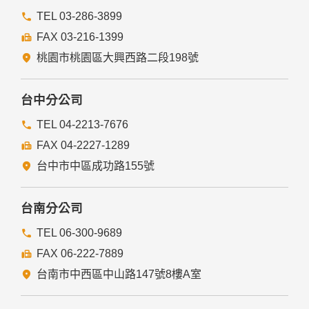
前項但書之情形包括不限於：
TEL 03-286-3899
FAX 03-216-1399
經由您書面同意。
法律明文規定。
桃園市桃園區大興西路二段198號
為免除您生命、身體、自由或財產上之危險。
與公務機關或學術研究機構合作，基於公共利益為統計或學術
研究而有必要，且資料經過提供者處理或蒐集者依其揭露方式
台中分公司
無從識別特定之當事人。
當您在網站的行為，違反服務條款或可能損害或妨礙網站與其
TEL 04-2213-7676
他使用者權益或導致任何人遭受損害時，經網站管理單位研析
FAX 04-2227-1289
揭露您的個人資料是為了辨識、聯絡或採取法律行動所必要
者。
台中市中區成功路155號
有利於您的權益。
本網站委託廠商協助蒐集、處理或利用您的個人資料時，將對
委外廠商或個人善盡監督管理之責。
台南分公司
六、Cookie之使用
TEL 06-300-9689
為了提供您最佳的服務，本網站會在您的電腦中放置並取用我
FAX 06-222-7889
們的Cookie，若您不願接受Cookie的寫入，您可在您使用的
瀏覽器功能項中設定隱私權等級為高，即可拒絕Cookie的寫
台南市中西區中山路147號8樓A室
入，但可能會導至網站某些功能無法正常執行。