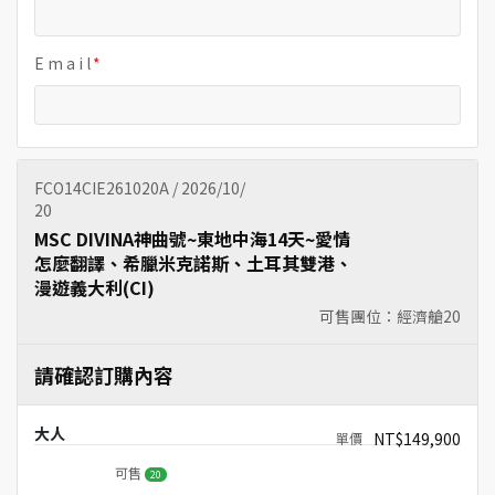
E m a i l
FCO14CIE261020A / 2026/10/
20
MSC DIVINA神曲號~東地中海14天~愛情
怎麼翻譯、希臘米克諾斯、土耳其雙港、
漫遊義大利(CI)
可售團位：經濟艙
20
請確認訂購內容
大人
NT$149,900
可售
20