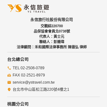
人之資料。
三、資料之保護
本網站主機均設有防火牆、防毒系統等相關的各項資訊安全設
永信旅行社股份有限公司
備及必要的安全防護措施，加以保護網站及您的個人資料採用
嚴格的保護措施，只由經過授權的人員才能接觸您的個人資
交觀綜220700
料，相關處理人員皆簽有保密合約，如有違反保密義務者，將
品保協會會員北0738號
會受到相關的法律處分。
代表人：黃士元
如因業務需要有必要委託其他單位提供服務時，本網站亦會嚴
聯絡人：彭姍瑋
格要求其遵守保密義務，並且採取必要檢查程序以確定其將確
法律顧問：禾和國際法律事務所 陳德弘 律師
實遵守。
四、網站對外的相關連結
台北總公司
本網站的網頁提供其他網站的網路連結，您也可經由本網站所
提供的連結，點選進入其他網站。但該連結網站不適用本網站
TEL 02-2508-0789
的隱私權保護政策，您必須參考該連結網站中的隱私權保護政
FAX 02-2521-8979
策。
service@ystravel.com.tw
五、與第三人共用個人資料之政策
台北市中山區松江路220號4樓之1
本網站絕不會提供、交換、出租或出售任何您的個人資料給其
他個人、團體、私人企業或公務機關，但有法律依據或合約義
務者，不在此限。
桃園分公司