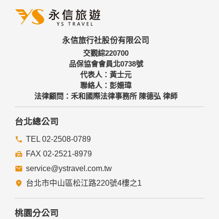
人之資料。
三、資料之保護
本網站主機均設有防火牆、防毒系統等相關的各項資訊安全設
永信旅行社股份有限公司
備及必要的安全防護措施，加以保護網站及您的個人資料採用
嚴格的保護措施，只由經過授權的人員才能接觸您的個人資
交觀綜220700
料，相關處理人員皆簽有保密合約，如有違反保密義務者，將
品保協會會員北0738號
會受到相關的法律處分。
代表人：黃士元
如因業務需要有必要委託其他單位提供服務時，本網站亦會嚴
聯絡人：彭姍瑋
格要求其遵守保密義務，並且採取必要檢查程序以確定其將確
法律顧問：禾和國際法律事務所 陳德弘 律師
實遵守。
四、網站對外的相關連結
台北總公司
本網站的網頁提供其他網站的網路連結，您也可經由本網站所
提供的連結，點選進入其他網站。但該連結網站不適用本網站
TEL 02-2508-0789
的隱私權保護政策，您必須參考該連結網站中的隱私權保護政
FAX 02-2521-8979
策。
service@ystravel.com.tw
五、與第三人共用個人資料之政策
台北市中山區松江路220號4樓之1
本網站絕不會提供、交換、出租或出售任何您的個人資料給其
他個人、團體、私人企業或公務機關，但有法律依據或合約義
務者，不在此限。
桃園分公司