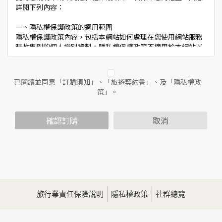
詳閱下列內容：
一、隱私權保護政策的適用範圍
隱私權保護政策內容，包括本網站如何處理在您使用網站服務
時收集到的個人識別資料。隱私權保護政策不適用於本網站以
外的相關連結網站，也不適用於非本網站所委託或參與管理的
人員。
已閱讀並同意「訂購須知」、「旅遊契約書」、及「隱私權政
二、個人資料的蒐集、處理及利用方式
策」。
當您造訪本網站或使用本網站所提供之功能服務時，我們將視
該服務功能性質，請您提供必要的個人資料，並在該特定目的
範圍內處理及利用您的個人資料；非經您書面同意，本網站不
確認訂購
取消
會將個人資料用於其他用途。
本網站在您使用服務信箱、問卷調查等互動性功能時，會保留
您所提供的姓名、電子郵件地址、聯絡方式及使用時間等。
於一般瀏覽時，伺服器會自行記錄相關行徑，包括您使用連線
設備的IP位址、使用時間、使用的瀏覽器、瀏覽及點選資料記
錄等，做為我們增進網站服務的參考依據，此記錄為內部應
用，決不對外公佈。
旅行業責任保險說明
隱私權政策
社群總覽
為提供精確的服務，我們會將收集的問卷調查內容進行統計與
分析，分析結果之統計數據或說明文字呈現，除供內部研究
外，我們會視需要公佈統計數據及說明文字，但不涉及特定個