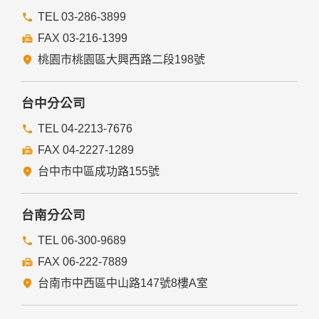
前項但書之情形包括不限於：
TEL 03-286-3899
FAX 03-216-1399
經由您書面同意。
法律明文規定。
桃園市桃園區大興西路二段198號
為免除您生命、身體、自由或財產上之危險。
與公務機關或學術研究機構合作，基於公共利益為統計或學術
研究而有必要，且資料經過提供者處理或蒐集者依其揭露方式
台中分公司
無從識別特定之當事人。
當您在網站的行為，違反服務條款或可能損害或妨礙網站與其
TEL 04-2213-7676
他使用者權益或導致任何人遭受損害時，經網站管理單位研析
FAX 04-2227-1289
揭露您的個人資料是為了辨識、聯絡或採取法律行動所必要
者。
台中市中區成功路155號
有利於您的權益。
本網站委託廠商協助蒐集、處理或利用您的個人資料時，將對
委外廠商或個人善盡監督管理之責。
台南分公司
六、Cookie之使用
TEL 06-300-9689
為了提供您最佳的服務，本網站會在您的電腦中放置並取用我
FAX 06-222-7889
們的Cookie，若您不願接受Cookie的寫入，您可在您使用的
瀏覽器功能項中設定隱私權等級為高，即可拒絕Cookie的寫
台南市中西區中山路147號8樓A室
入，但可能會導至網站某些功能無法正常執行。