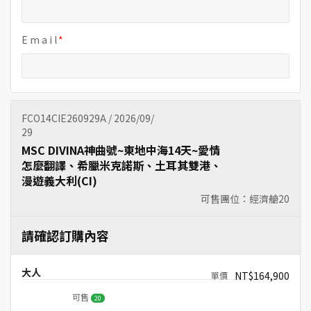
E m a i l
FCO14CIE260929A / 2026/09/
29
MSC DIVINA神曲號~東地中海14天~愛情
怎麼翻譯、希臘米克諾斯、土耳其雙港、
漫遊義大利(CI)
可售團位：經濟艙
20
請確認訂購內容
大人
NT$164,900
可售
20