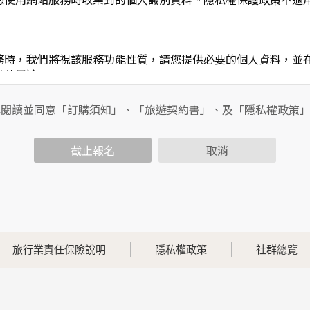
務時，我們將視該服務功能性質，請您提供必要的個人資料，並
其他用途。
功能時，會保留您所提供的姓名、電子郵件地址、聯絡方式及使
包括您使用連線設備的IP位址、使用時間、使用的瀏覽器、瀏覽
已閱讀並同意「訂購須知」、「旅遊契約書」、及「隱私權政策
內容進行統計與分析，分析結果之統計數據或說明文字呈現，除
截止報名
取消
各項資訊安全設備及必要的安全防護措施，加以保護網站及您的
簽有保密合約，如有違反保密義務者，將會受到相關的法律處分
，本網站亦會嚴格要求其遵守保密義務，並且採取必要檢查程序
旅行業責任保險說明
隱私權政策
社群總覽
可經由本網站所提供的連結，點選進入其他網站。但該連結網站