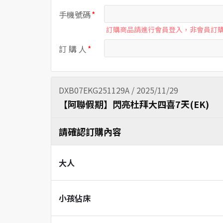
手機號碼
訂購商品請進行會員登入，非會員訂
訂 購 人
DXB07EKG251129A / 2025/11/29
【阿聯假期】閃亮杜拜大四喜7天(EK)
請確認訂購內容
大人
小孩佔床