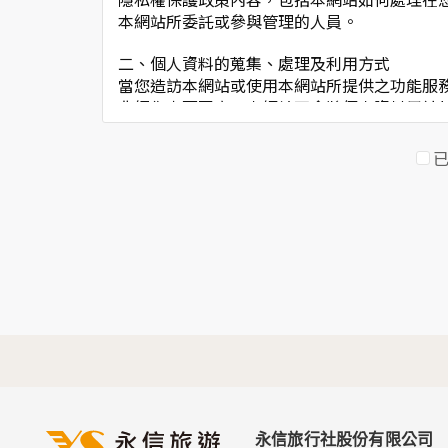
本網站所委託或參與管理的人員。
二、個人資料的蒐集、處理及利用方式
當您造訪本網站或使用本網站所提供之功能服
非經您書面同意，本網站不會將個人資料用於
本網站在您使用服務信箱、問卷調查等互動性
於一般瀏覽時，伺服器會自行記錄相關行徑，
考依據，此記錄為內部應用，決不對外公佈。
為提供精確的服務，我們會將收集的問卷調查
明文字，但不涉及特定個人之資料。
三、資料之保護
本網站主機均設有防火牆、防毒系統等相關的
人員才能接觸您的個人資料，相關處理人員皆
如因業務需要有必要委託其他單位提供服務時
四、網站對外的相關連結
本網站的網頁提供其他網站的網路連結，您也
連結網站中的隱私權保護政策。
永信旅行社股份有限公司