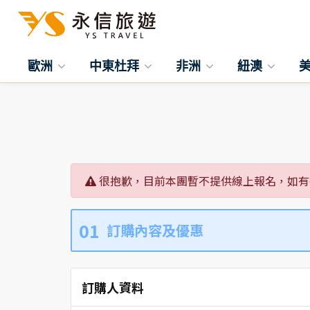
歐洲
中東杜拜
非洲
紐澳
很抱歉，目前本團暫不提供線上報名，如有
01
訂購內容及優惠
訂購人資料