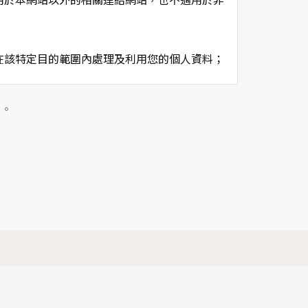
在該特定目的範圍內處理及利用您的個人資料；
用時間等。
及點選資料記錄等，做為我們增進網站服務的參
」。
供內部研究外，我們會視需要公佈統計數據及說
個人資料採用嚴格的保護措施，只由經過授權的
。
以確定其將確實遵守。
不適用本網站的隱私權保護政策，您必須參考該