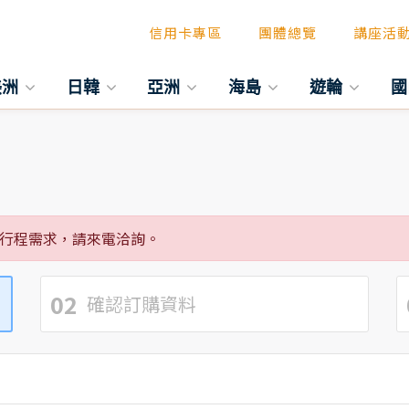
信用卡專區
團體總覽
講座活
美洲
日韓
亞洲
海島
遊輪
國
行程需求，請來電洽詢。
02
確認訂購資料