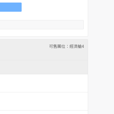
可售團位：經濟艙
4