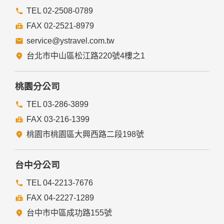
本網站的網頁提供其他網站的網路連結，您也可經由本網站所
提供的連結，點選進入其他網站。但該連結網站不適用本網站
TEL 02-2508-0789
的隱私權保護政策，您必須參考該連結網站中的隱私權保護政
FAX 02-2521-8979
策。
service@ystravel.com.tw
五、與第三人共用個人資料之政策
台北市中山區松江路220號4樓之1
本網站絕不會提供、交換、出租或出售任何您的個人資料給其
他個人、團體、私人企業或公務機關，但有法律依據或合約義
務者，不在此限。
桃園分公司
前項但書之情形包括不限於：
TEL 03-286-3899
FAX 03-216-1399
經由您書面同意。
法律明文規定。
桃園市桃園區大興西路二段198號
為免除您生命、身體、自由或財產上之危險。
與公務機關或學術研究機構合作，基於公共利益為統計或學術
研究而有必要，且資料經過提供者處理或蒐集者依其揭露方式
台中分公司
無從識別特定之當事人。
當您在網站的行為，違反服務條款或可能損害或妨礙網站與其
TEL 04-2213-7676
他使用者權益或導致任何人遭受損害時，經網站管理單位研析
FAX 04-2227-1289
揭露您的個人資料是為了辨識、聯絡或採取法律行動所必要
者。
台中市中區成功路155號
有利於您的權益。