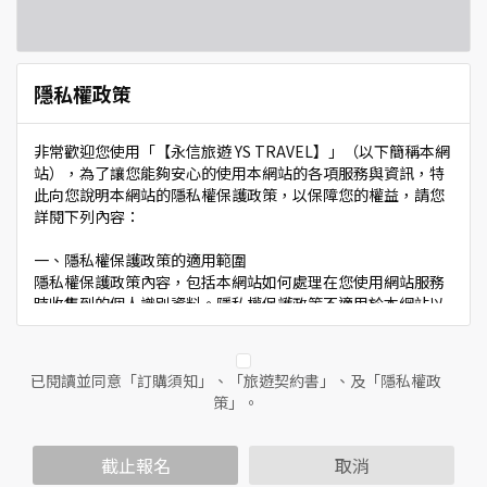
隱私權政策
非常歡迎您使用「【永信旅遊 YS TRAVEL】」（以下簡稱本網
站），為了讓您能夠安心的使用本網站的各項服務與資訊，特
此向您說明本網站的隱私權保護政策，以保障您的權益，請您
詳閱下列內容：
一、隱私權保護政策的適用範圍
隱私權保護政策內容，包括本網站如何處理在您使用網站服務
時收集到的個人識別資料。隱私權保護政策不適用於本網站以
外的相關連結網站，也不適用於非本網站所委託或參與管理的
人員。
已閱讀並同意「訂購須知」、「旅遊契約書」、及「隱私權政
二、個人資料的蒐集、處理及利用方式
策」。
當您造訪本網站或使用本網站所提供之功能服務時，我們將視
該服務功能性質，請您提供必要的個人資料，並在該特定目的
範圍內處理及利用您的個人資料；非經您書面同意，本網站不
截止報名
取消
會將個人資料用於其他用途。