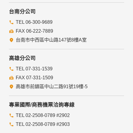
本網站委託廠商協助蒐集、處理或利用您的個人資料時，將對
委外廠商或個人善盡監督管理之責。
台南分公司
六、Cookie之使用
TEL 06-300-9689
為了提供您最佳的服務，本網站會在您的電腦中放置並取用我
FAX 06-222-7889
們的Cookie，若您不願接受Cookie的寫入，您可在您使用的
瀏覽器功能項中設定隱私權等級為高，即可拒絕Cookie的寫
台南市中西區中山路147號8樓A室
入，但可能會導至網站某些功能無法正常執行。
七、隱私權保護政策之修正
高雄分公司
本網站隱私權保護政策將因應需求隨時進行修正，修正後的條
TEL 07-331-1539
款將刊登於網站上。
FAX 07-331-1509
高雄市前鎮區中山二路91號19樓-5
專業國際/商務機票洽詢專線
TEL 02-2508-0789 #2902
TEL 02-2508-0789 #2903