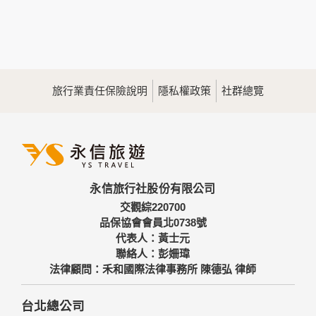
本網站在您使用服務信箱、問卷調查等互動性功能時，會保留
您所提供的姓名、電子郵件地址、聯絡方式及使用時間等。
於一般瀏覽時，伺服器會自行記錄相關行徑，包括您使用連線
設備的IP位址、使用時間、使用的瀏覽器、瀏覽及點選資料記
錄等，做為我們增進網站服務的參考依據，此記錄為內部應
用，決不對外公佈。
旅行業責任保險說明
隱私權政策
社群總覽
為提供精確的服務，我們會將收集的問卷調查內容進行統計與
分析，分析結果之統計數據或說明文字呈現，除供內部研究
外，我們會視需要公佈統計數據及說明文字，但不涉及特定個
人之資料。
三、資料之保護
本網站主機均設有防火牆、防毒系統等相關的各項資訊安全設
永信旅行社股份有限公司
備及必要的安全防護措施，加以保護網站及您的個人資料採用
嚴格的保護措施，只由經過授權的人員才能接觸您的個人資
交觀綜220700
料，相關處理人員皆簽有保密合約，如有違反保密義務者，將
品保協會會員北0738號
會受到相關的法律處分。
代表人：黃士元
如因業務需要有必要委託其他單位提供服務時，本網站亦會嚴
聯絡人：彭姍瑋
格要求其遵守保密義務，並且採取必要檢查程序以確定其將確
法律顧問：禾和國際法律事務所 陳德弘 律師
實遵守。
四、網站對外的相關連結
台北總公司