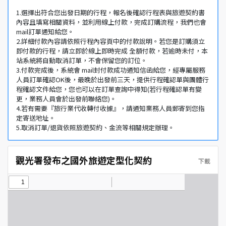
1.選擇出符合您出發日期的行程，報名後確認行程表與旅遊契約書
內容且填寫相關資料，並利用線上付款，完成訂購流程，我們也會
mail訂單通知給您。
2.詳細付款內容請依照行程內容頁中的付款說明。若您是訂購須立
即付款的行程，請立即於線上即時完成 全額付款，若逾時未付，本
站系統將自動取消訂單，不會保留您的訂位。
3.付款完成後，系統會 mail封付款成功通知信函給您，經專屬服務
人員訂單確認OK後，最晚於出發前三天，提供行程確認單與團體行
程確認文件給您，您也可以在訂單查詢中得知(若行程確認單有變
更，業務人員會於出發前聯絡您)。
4.若有需要『旅行業代收轉付收據』，請通知業務人員郵寄到您指
定寄送地址。
5.取消訂單/退貨依照旅遊契約、金流等相關規定辦理。
觀光署發布之國外旅遊定型化契約
下載