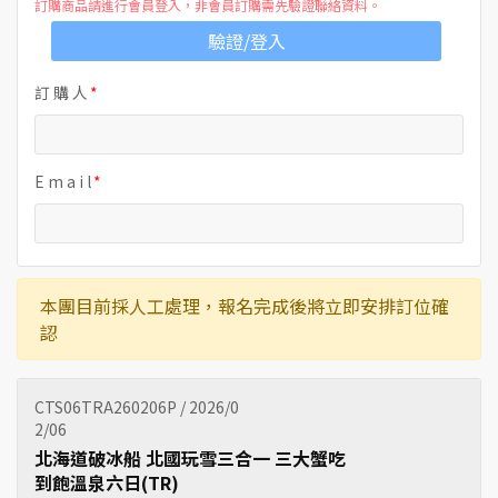
訂購商品請進行會員登入，非會員訂購需先驗證聯絡資料。
驗證/登入
訂 購 人
E m a i l
本團目前採人工處理，報名完成後將立即安排訂位確
認
CTS06TRA260206P / 2026/0
2/06
北海道破冰船 北國玩雪三合一 三大蟹吃
到飽溫泉六日(TR)