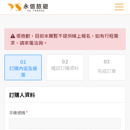
很抱歉，目前本團暫不提供線上報名，如有行程需
求，請來電洽詢。
02
03
01
確認訂購資料
訂購內容及優
完成訂單
惠
訂購人資料
手機號碼